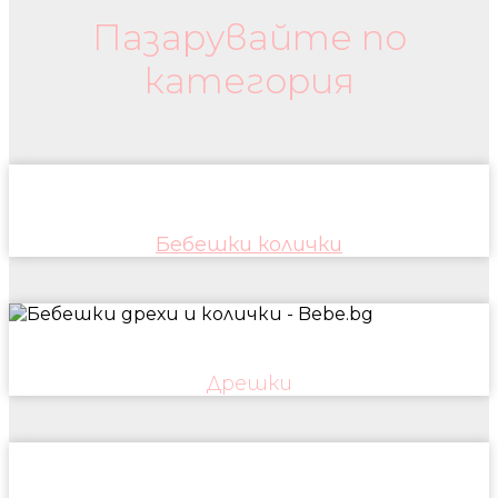
Пазарувайте по
категория
Бебешки колички
Дрешки