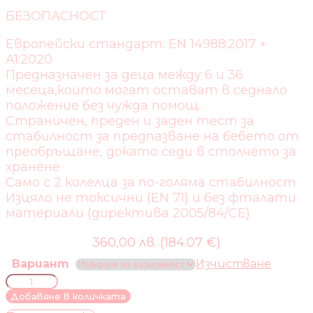
БЕЗОПАСНОСТ
Европейски стандарт: EN 14988:2017 +
A1:2020
Предназначен за деца между 6 и 36
месеца,които могат остават в седнало
положение без чужда помощ
Страничен, преден и заден тест за
стабилност за предпазване на бебето от
преобръщане, докато седи в столчето за
хранене
Само с 2 колелца за по-голяма стабилност
Изцяло не токсични (EN 71) и без фталати
материали (директива 2005/84/CE)
360,00 лв. (184.07 €)
Вариант
Изчистване
количество
за
Добавяне в количката
СТОЛЧЕ