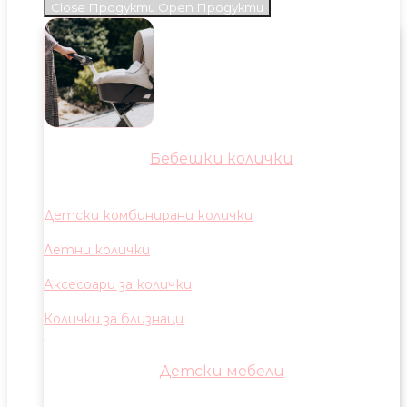
Close Продукти
Open Продукти
Бебешки колички
Детски комбинирани колички
Летни колички
Аксесоари за колички
Колички за близнаци
Детски мебели