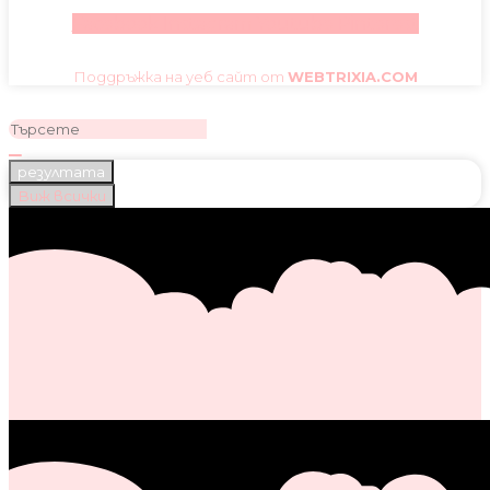
Facebook
Instagram
Youtube
Pinterest
Поддръжка на уеб сайт от
WEBTRIXIA.COM
резултата
Виж всички