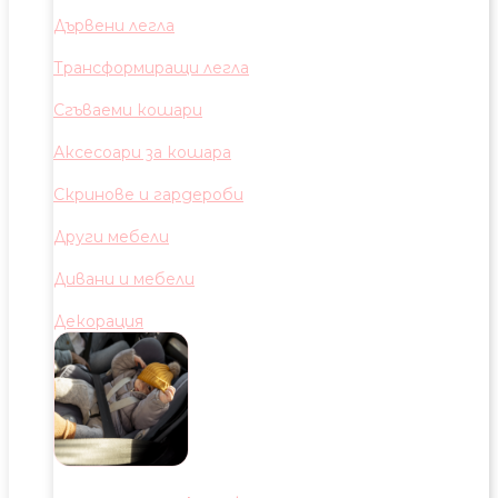
Дървени легла
Трансформиращи легла
Сгъваеми кошари
Аксесоари за кошара
Скринове и гардероби
Други мебели
Дивани и мебели
Декорация