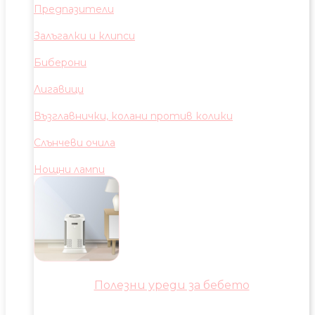
Предпазители
Залъгалки и клипси
Биберони
Лигавици
Възглавнички, колани против колики
Слънчеви очила
Нощни лампи
Полезни уреди за бебето