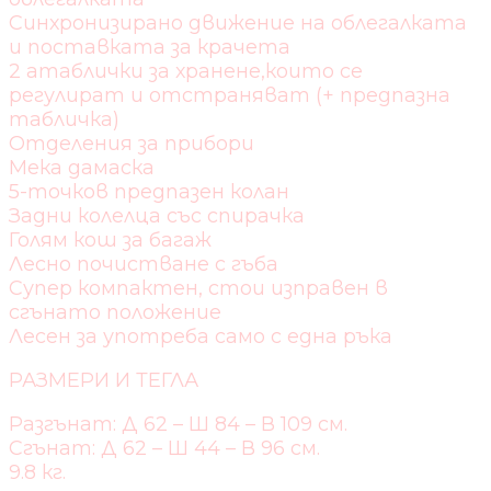
Синхронизирано движение на облегалката
и поставката за крачета
2 aтаблички за хранене,които се
регулират и отстраняват (+ предпазна
табличка)
Отделения за прибори
Мека дамаска
5-точков предпазен колан
Задни колелца със спирачка
Голям кош за багаж
Лесно почистване с гъба
Супер компактен, стои изправен в
сгънато положение
Лесен за употреба само с една ръка
РАЗМЕРИ И ТЕГЛА
Разгънат: Д 62 – Ш 84 – В 109 см.
Сгънат: Д 62 – Ш 44 – В 96 см.
9.8 кг.