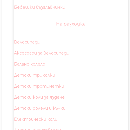
Бебешки възглавнички
На разходка
Велосипеди
Аксесоари за велосипеди
Баланс колело
Детски триколки
Детски тротинетки
Детски коли за яздене
Детски ролели и кънки
Електрически коли