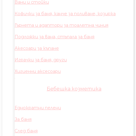
Вани и стойки
Кофички за баня, канче за поливане, козирка
Гърнета и адаптори за тоалетна чиния
Подложки за вана, стъпала за баня
Акесоари за къпане
Играчки за баня, други
Хигиенни аксесоари
Бебешка козметика
Еднократни пелени
За баня
След баня