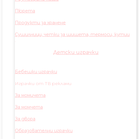
Пюрета
Продукти за хранене
Сушилници, четки за шишета, термоси, кутии
Детски играчки
Бебешки играчки
Играчки от ТВ реклами
За момичета
За момчета
За двора
Образователни играчки