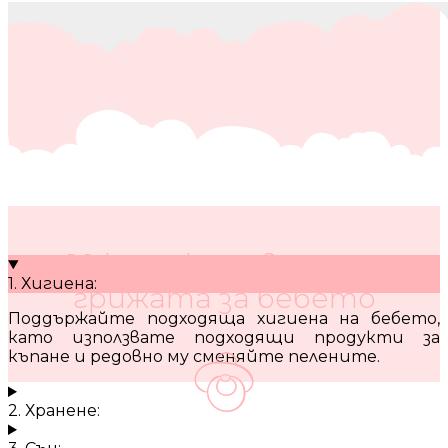
10 кратки съвета за
1. Хигиена:
грижата за бебето
Поддържайте подходяща хигиена на бебето,
като използвате подходящи продукти за
къпане и редовно му сменяйте пелените.
2. Хранене: