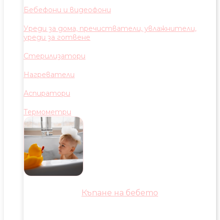
Бебефони и видеофони
Уреди за дома, пречистватели, увлажнители,
уреди за готвене
Стерилизатори
Нагреватели
Аспиратори
Термометри
Къпане на бебето