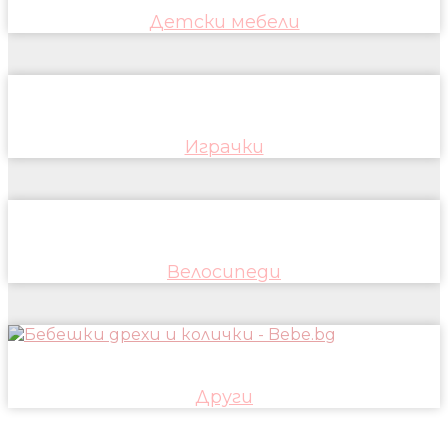
Детски мебели
Играчки
Велосипеди
Други