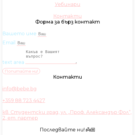
Уебинари
Контакти
Форма за бърз контакт
Вашето име
Email
text area
Попитайте ни!
Контакти
info@bebe.bg
+359 88 723 4427
кв. Студентски град, ул. „Проф. Александър Фол“,
2, ет. партер
Последвайте ни! 👼🏼