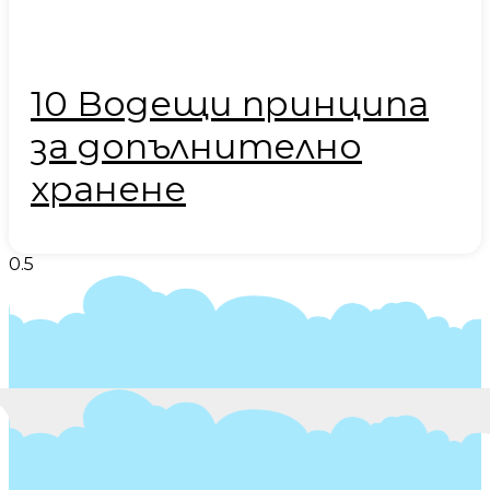
10 Водещи принципа
за допълнително
хранене