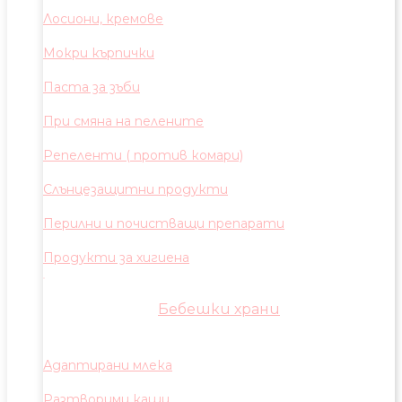
Лосиони, кремове
Мокри кърпички
Паста за зъби
При смяна на пелените
Репеленти ( против комари)
Слънцезащитни продукти
Перилни и почистващи препарати
Продукти за хигиена
Бебешки храни
Адаптирани млека
Разтворими каши