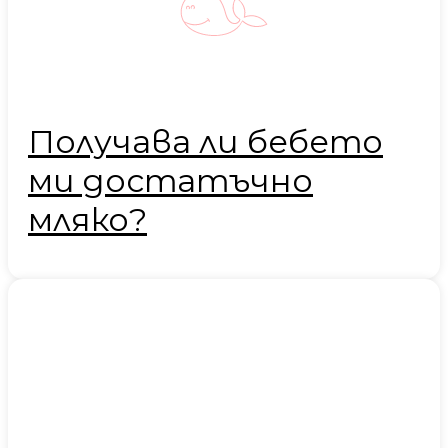
Получава ли бебето
ми достатъчно
мляко?