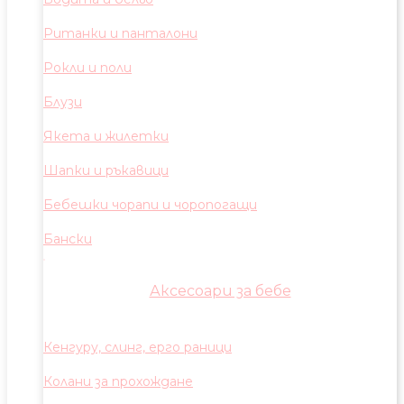
Ританки и панталони
Рокли и поли
Блузи
Якета и жилетки
Шапки и ръкавици
Бебешки чорапи и чоропогащи
Бански
Аксесоари за бебе
Кенгуру, слинг, ерго раници
Колани за прохождане