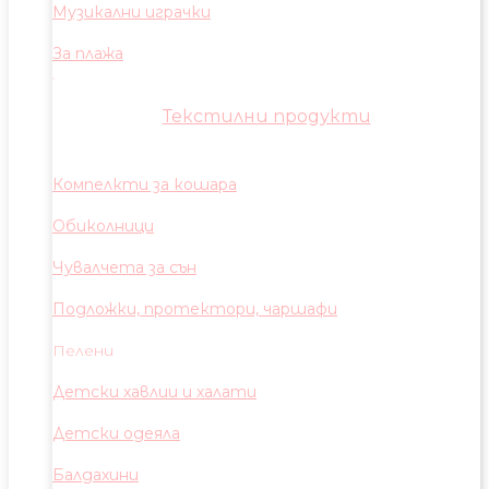
Музикални играчки
За плажа
Текстилни продукти
Компелкти за кошара
Обиколници
Чувалчета за сън
Подложки, протектори, чаршафи
Пелени
Детски хавлии и халати
Детски одеяла
Балдахини