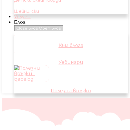
Детски скейтборди
Шейни, ски
Услуги
Блог
Close Блог
Open Блог
Към блога
Уебинари
Полезни връзки