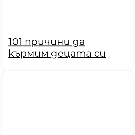
101 причини да
кърмим децата си