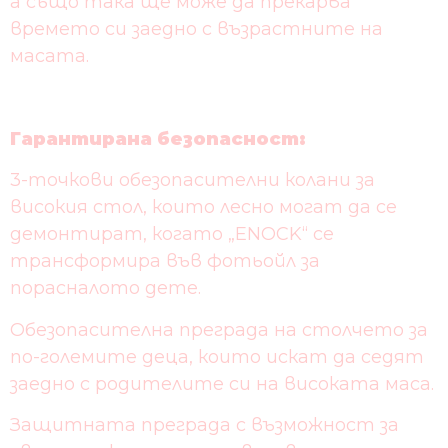
а също така ще може да прекарва
времето си заедно с възрастните на
масата.
Гарантирана безопасност:
3-точкови обезопасителни колани за
високия стол, които лесно могат да се
демонтират, когато „ENOCK“ се
трансформира във фотьойл за
порасналото дете.
Обезопасителна преграда на столчето за
по-големите деца, които искат да седят
заедно с родителите си на високата маса.
Защитната преграда с възможност за