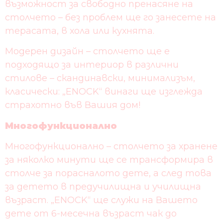
възможност за свободно пренасяне на
столчето – без проблем ще го занесете на
терасата, в хола или кухнята.
Модерен дизайн – столчето ще е
подходящо за интериор в различни
стилове – скандинавски, минимализъм,
класически: „ENOCK“ винаги ще изглежда
страхотно във Вашия дом!
Многофункционално
Многофункционално – столчето за хранене
за няколко минути ще се трансформира в
столче за порасналото дете, а след това
за детето в предучилищна и училищна
възраст. „ENOCK“ ще служи на Вашето
дете от 6-месечна възраст чак до