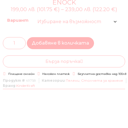
ENOCK
199,00 лв. (101.75 €)
–
239,00 лв. (122.20 €)
Вариант
Добавяне в количката
Бърза поръчка
Плащане онлайн
Наложен платеж
Безплатна доставка над 100лв
Продукт #
49758
Категории
Пелени
,
Столчета за хранене
Бранд
KinderKraft