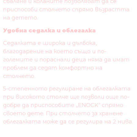
сваляне и коланите позволяват да се
приспособи столчето спрямо възрастта
на детето.
Удобна седалка и облегалка
Седалката е широка и дълбока,
благодарение на което също и по-
големите и пораснали деца няма да имат
проблем да седят комфортно на
столчето.
5-степенното регулиране на облегалката
при високото столче ще позволи още по-
добре да приспособите „ENOCK“ спрямо
своето дете. При столчето за хранене
облегалката може да се регулира на 2 нива.