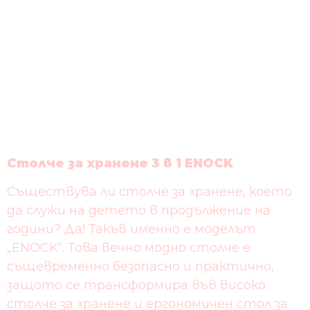
Столче за хранене 3 в 1 ENOCK
Съществува ли столче за хранене, което
да служи на детето в продължение на
години? Да! Такъв именно е моделът
„ENOCK“. Това вечно модно столче е
същевременно безопасно и практично,
защото се трансформира във високо
столче за хранене и ергономичен стол за