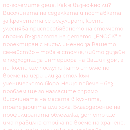
по-големите деца. Как е възможно ли?
Височината на седалката и поставката
за крачетата се регулират, което
улеснява приспособяването на столчето
спрямо възрастта на детето. „ENOCK“ е
проектиран с мисъл именно за Вашето
семейство – това е столче, чийто дизайн
е подходящ за интериора на Вашия дом, а
по-късно ще послужи като столче по
време на игри или за стол към
ученическото бюро. Нещо повече – без
проблем ще го нагласите спрямо
височината на масата в кухнята,
трапезарията или хола. Благодарение на
профилираната облегалка, детето ще
има правилна стойка по време на хранене,