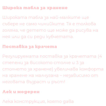
Широка табла за хранене
Широката табла за най-малките ще
събере не само чинийките. Тя е толкова
голяма, че детето ще може да рисува на
нея или да си реди кубчетата.
Поставка за крачета
Регулируемата поставка за крачетата (4
степени за високото столче и 3 за
столчето за хранене) увеличава комфорта
на хранене на малчугана – независимо от
неговата възраст и ръст!
Лек и модерен
Лека конструкция, която дава