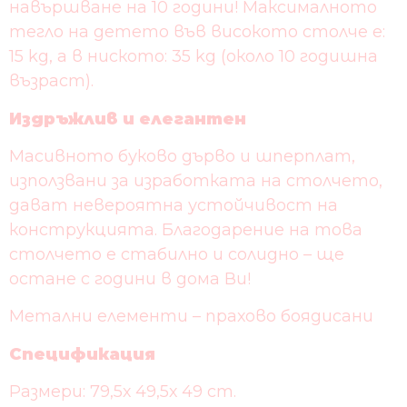
навършване на 10 години! Максималното
тегло на детето във високото столче е:
15 kg, а в ниското: 35 kg (около 10 годишна
възраст).
Издръжлив и елегантен
Масивното буково дърво и шперплат,
използвани за изработката на столчето,
дават невероятна устойчивост на
конструкцията. Благодарение на това
столчето е стабилно и солидно – ще
остане с години в дома Ви!
Метални елементи – прахово боядисани
Спецификация
Размери: 79,5х 49,5х 49 cm.