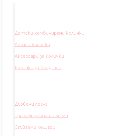
Детски комбинирани колички
Летни колички
Аксесоари за колички
Колички за близнаци
Дървени легла
Трансформиращи легла
Сгъваеми кошари