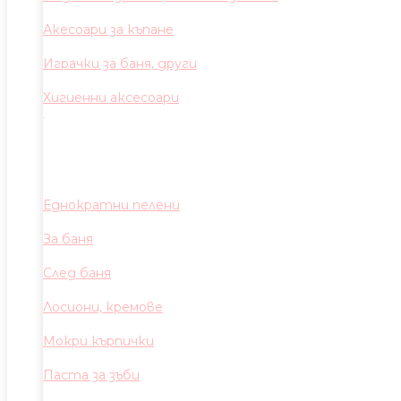
Акесоари за къпане
Играчки за баня, други
Хигиенни аксесоари
Еднократни пелени
За баня
След баня
Лосиони, кремове
Мокри кърпички
Паста за зъби