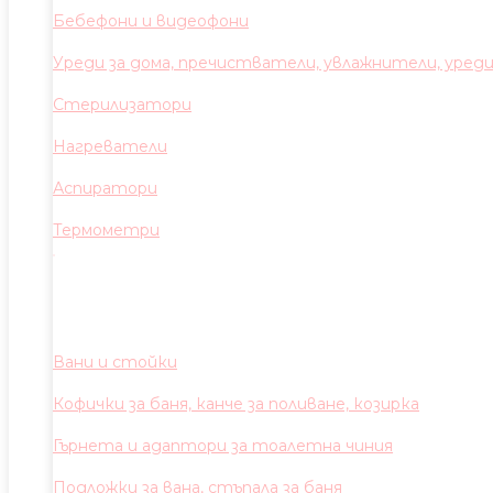
Бебефони и видеофони
Уреди за дома, пречистватели, увлажнители, уред
Стерилизатори
Нагреватели
Аспиратори
Термометри
Вани и стойки
Кофички за баня, канче за поливане, козирка
Гърнета и адаптори за тоалетна чиния
Подложки за вана, стъпала за баня