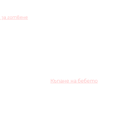
и за готвене
Къпане на бебето