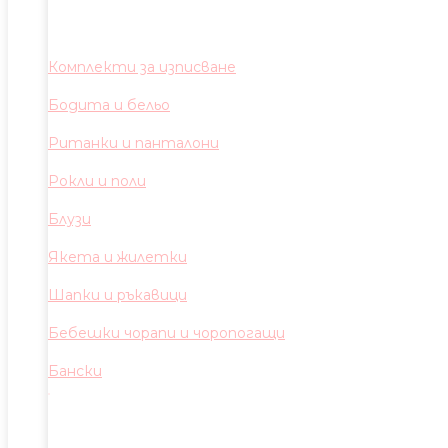
Комплекти за изписване
Бодита и бельо
Ританки и панталони
Рокли и поли
Блузи
Якета и жилетки
Шапки и ръкавици
Бебешки чорапи и чоропогащи
Бански