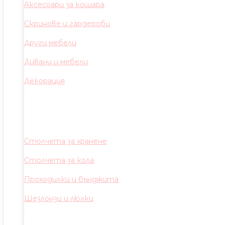
Аксесоари за кошара
Скринове и гардероби
Други мебели
Дивани и мебели
Декорация
Столчета за хранене
Столчета за кола
Проходилки и бънджита
Шезлонзи и люлки