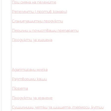
При смяна на пелените
Репеленти ( против комари)
Слънцезащитни продукти
Перилни и почистващи препарати
Продукти за хигиена
Адаптирани млека
Разтворими каши
Пюрета
Продукти за хранене
Сушилници, четки за шишета, термоси, кутии