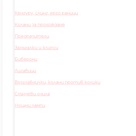
Кенгуру, слинг, ерго раници
Колани за прохождане
Предпазители
Залъгалки и клипси
Биберони
Лигавици
Възглавнички, колани против колики
Слънчеви очила
Нощни лампи