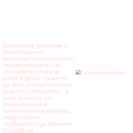
ДРЪЖКА ЗА
НОСЕНЕ
Дръжката за носене и
олекотената
конструкция улесняват
преместването на
столчето от една
стая в друга. Можете
да храните детето си
където пожелаете – в
хола, кухнята или
трапезарията.
Компактните размери
след сгъване
позволяват да вземете
FOLDEE на