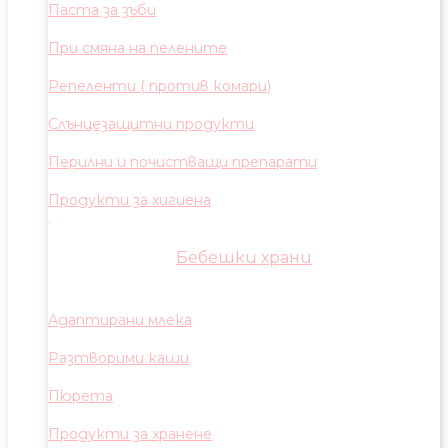
Паста за зъби
При смяна на пелените
Репеленти ( против комари)
Слънцезащитни продукти
Перилни и почистващи препарати
Продукти за хигиена
Бебешки храни
Адаптирани млека
Разтворими каши
Пюрета
Продукти за хранене