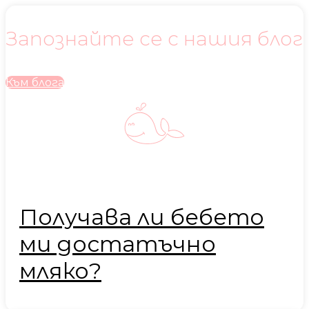
Запознайте се с нашия блог
Към блога
Получава ли бебето
ми достатъчно
мляко?