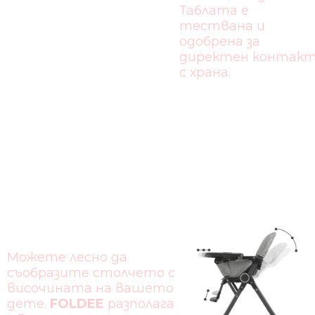
Таблата е
тествана и
одобрена за
директен контак
с храна.
ШИРОК
ДИАПАЗОН
НА
РЕГУЛИРАНЕ
Можете лесно да
съобразите столчето с
височината на вашето
дете.
FOLDEE
разполага