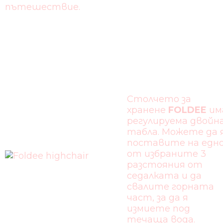
пътешествие.
ДВОЙНА
ТАБЛА
Столчето за
хранене
FOLDEE
им
регулируема двойн
табла. Можете да 
поставите на едн
от избраните 3
разстояния от
седалката и да
свалите горната
част, за да я
измиете под
течаща вода.