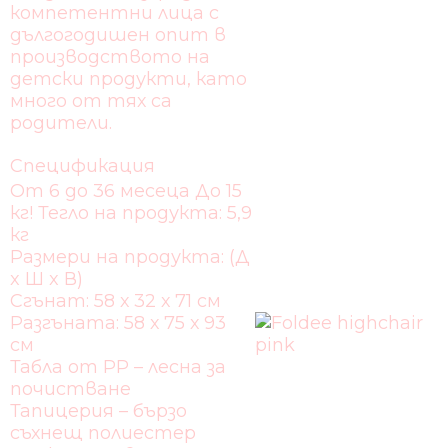
компетентни лица с
дългогодишен опит в
производството на
детски продукти, като
много от тях са
родители.
Спецификация
От 6 до 36 месеца До 15
кг! Тегло на продукта: 5,9
кг
Размери на продукта: (Д
x Ш x В)
Сгънат: 58 х 32 х 71 см
Разгъната: 58 х 75 х 93
см
Табла от PP – лесна за
почистване
Тапицерия – бързо
съхнещ полиестер