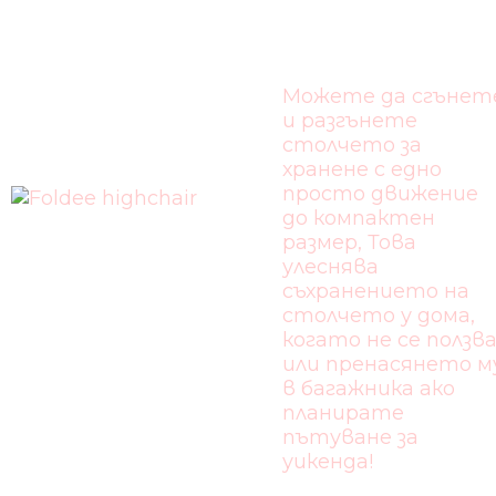
1 СТЪПКА:
Можете да сгънет
и разгънете
столчето за
хранене с едно
просто движение
до компактен
размер, Това
улеснява
съхранението на
столчето у дома,
когато не се ползв
или пренасянето м
в багажника ако
планирате
пътуване за
уикенда!