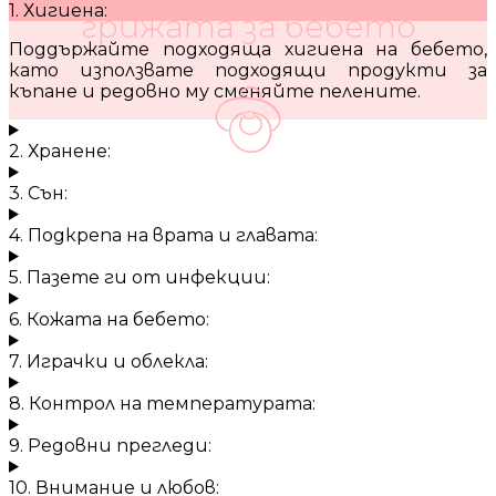
1. Хигиена:
грижата за бебето
Поддържайте подходяща хигиена на бебето,
като използвате подходящи продукти за
къпане и редовно му сменяйте пелените.
2. Хранене:
3. Сън:
4. Подкрепа на врата и главата:
5. Пазете ги от инфекции:
6. Кожата на бебето:
7. Играчки и облекла:
8. Контрол на температурата:
9. Редовни прегледи:
10. Внимание и любов: