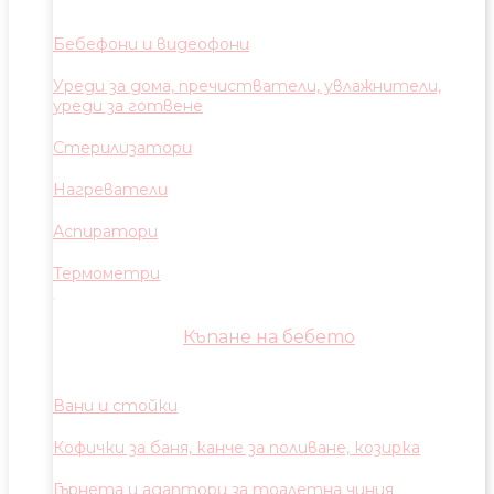
Бебефони и видеофони
Уреди за дома, пречистватели, увлажнители,
уреди за готвене
Стерилизатори
Нагреватели
Аспиратори
Термометри
Къпане на бебето
Вани и стойки
Кофички за баня, канче за поливане, козирка
Гърнета и адаптори за тоалетна чиния