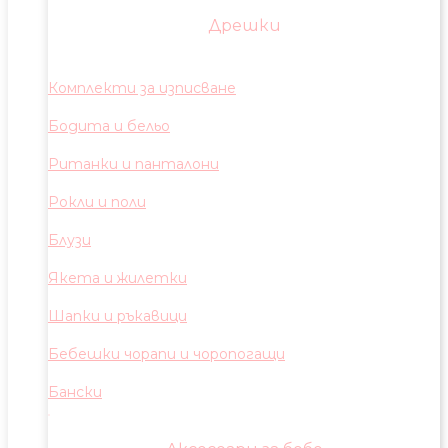
Дрешки
Комплекти за изписване
Бодита и бельо
Ританки и панталони
Рокли и поли
Блузи
Якета и жилетки
Шапки и ръкавици
Бебешки чорапи и чоропогащи
Бански