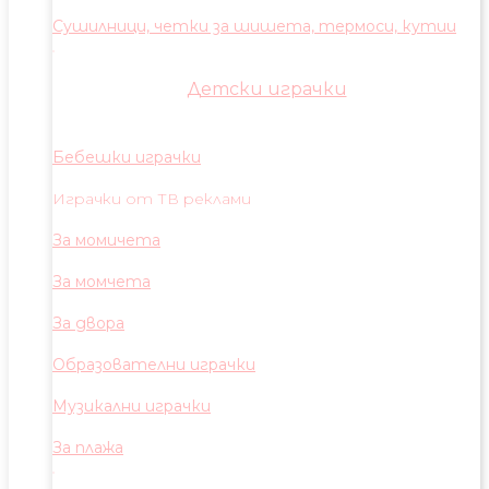
Сушилници, четки за шишета, термоси, кутии
Детски играчки
Бебешки играчки
Играчки от ТВ реклами
За момичета
За момчета
За двора
Образователни играчки
Музикални играчки
За плажа