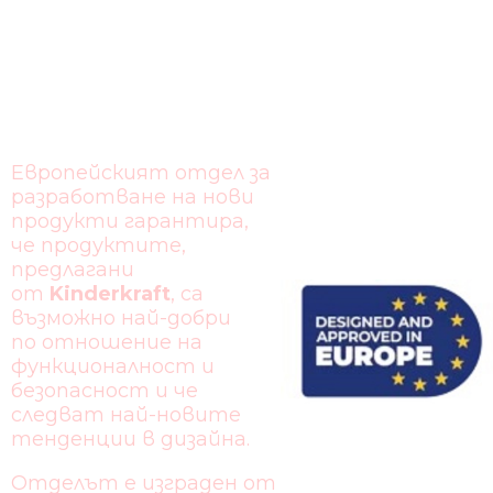
ЕВРОПЕЙСКИ
ДИЗАЙН
Европейският отдел за
разработване на нови
продукти гарантира,
че продуктите,
предлагани
от
Kinderkraft
, са
възможно най-добри
по отношение на
функционалност и
безопасност и че
следват най-новите
тенденции в дизайна.
Отделът е изграден от