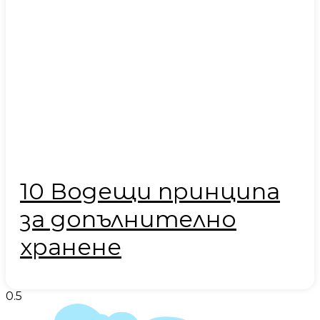
10 Водещи принципа
за допълнително
хранене