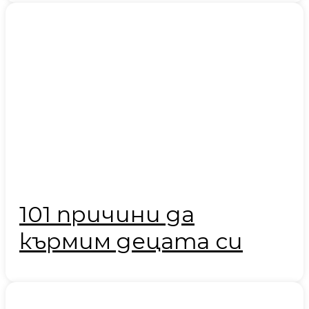
101 причини да
кърмим децата си