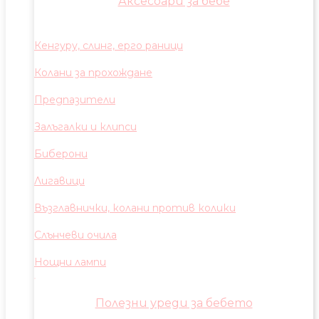
Аксесоари за бебе
Кенгуру, слинг, ерго раници
Колани за прохождане
Предпазители
Залъгалки и клипси
Биберони
Лигавици
Възглавнички, колани против колики
Слънчеви очила
Нощни лампи
Полезни уреди за бебето