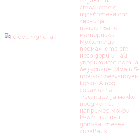
седалка на
столчето е
изработена от
лесни за
почистване
материали.
Можете да
премахнете от
него дори и най-
упоритите петна
без усилие. Има и 5-
точков регулируем
колан. А под
седалката –
кошница за малки
предмети,
например мокри
кърпички или
допълнителен
лигавник.