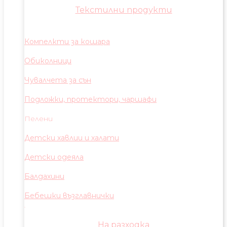
Текстилни продукти
Компелкти за кошара
Обиколници
Чувалчета за сън
Подложки, протектори, чаршафи
Пелени
Детски хавлии и халати
Детски одеяла
Балдахини
Бебешки възглавнички
На разходка