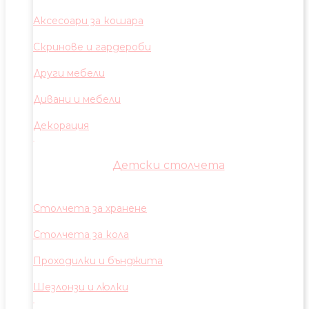
Аксесоари за кошара
Скринове и гардероби
Други мебели
Дивани и мебели
Декорация
Детски столчета
Столчета за хранене
Столчета за кола
Проходилки и бънджита
Шезлонзи и люлки