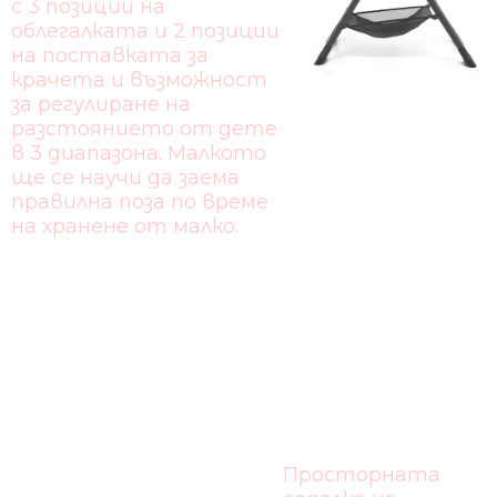
с 3 позиции на
облегалката и 2 позиции
на поставката за
крачета и възможност
за регулиране на
разстоянието от дете
в 3 диапазона. Малкото
ще се научи да заема
правилна поза по време
на хранене от малко.
НАЙ-
ВИСОКО
КАЧЕСТВО
Просторната