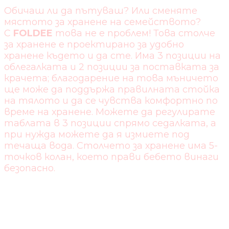
Обичаш ли да пътуваш? Или сменяте
мястото за хранене на семейството?
С
FOLDEE
това не е проблем! Това столче
за хранене е проектирано за удобно
хранене където и да сте. Има 3 позиции на
облегалката и 2 позиции за поставката за
крачета; благодарение на това мъничето
ще може да поддържа правилната стойка
на тялото и да се чувства комфортно по
време на хранене. Можете да регулирате
таблата в 3 позиции спрямо седалката, а
при нужда можете да я измиете под
течаща вода. Столчето за хранене има 5-
точков колан, което прави бебето винаги
безопасно.
СГЪВАНЕ 