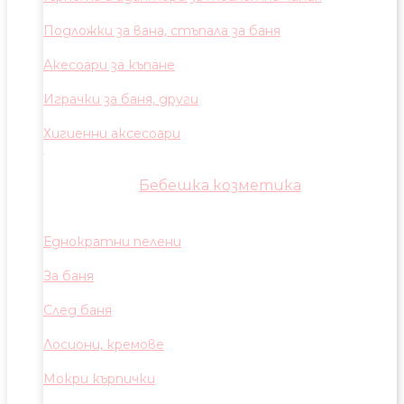
Подложки за вана, стъпала за баня
Акесоари за къпане
Играчки за баня, други
Хигиенни аксесоари
Бебешка козметика
Еднократни пелени
За баня
След баня
Лосиони, кремове
Мокри кърпички