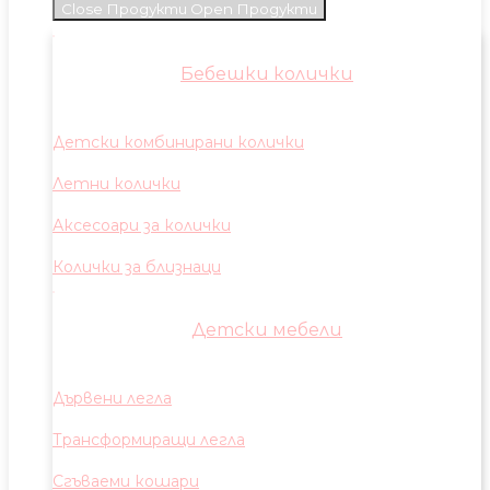
Close Продукти
Open Продукти
Бебешки колички
Детски комбинирани колички
Летни колички
Аксесоари за колички
Колички за близнаци
Детски мебели
Дървени легла
Трансформиращи легла
Сгъваеми кошари