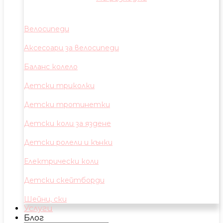
Велосипеди
Аксесоари за велосипеди
Баланс колело
Детски триколки
Детски тротинетки
Детски коли за яздене
Детски ролели и кънки
Електрически коли
Детски скейтборди
Шейни, ски
Услуги
Блог