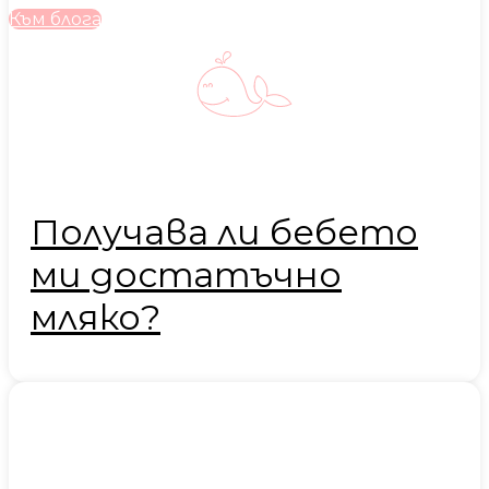
Към блога
Получава ли бебето
ми достатъчно
мляко?