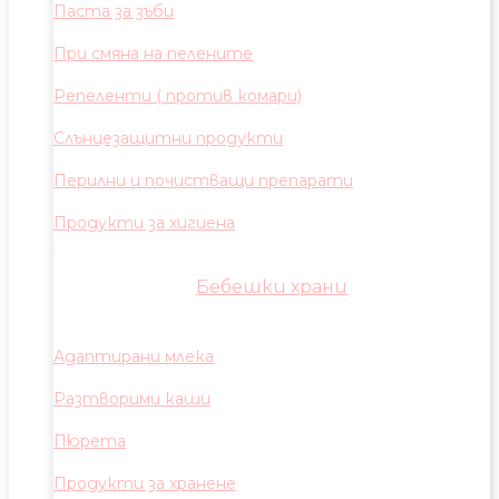
Паста за зъби
При смяна на пелените
Репеленти ( против комари)
Слънцезащитни продукти
Перилни и почистващи препарати
Продукти за хигиена
Бебешки храни
Адаптирани млека
Разтворими каши
Пюрета
Продукти за хранене