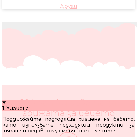
Други
10 кратки съвета за
1. Хигиена:
грижата за бебето
Поддържайте подходяща хигиена на бебето,
като използвате подходящи продукти за
къпане и редовно му сменяйте пелените.