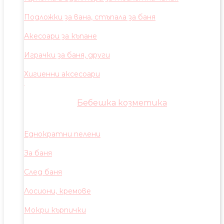
Подложки за вана, стъпала за баня
Акесоари за къпане
Играчки за баня, други
Хигиенни аксесоари
Бебешка козметика
Еднократни пелени
За баня
След баня
Лосиони, кремове
Мокри кърпички