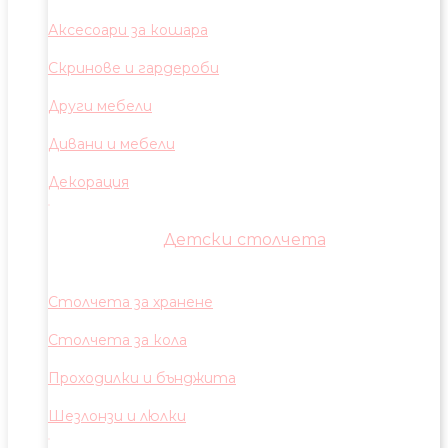
Аксесоари за кошара
Скринове и гардероби
Други мебели
Дивани и мебели
Декорация
Детски столчета
Столчета за хранене
Столчета за кола
Проходилки и бънджита
Шезлонзи и люлки