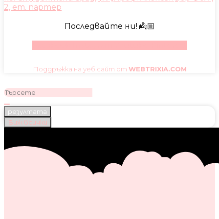
2, ет. партер
Последвайте ни! 👼🏼
Facebook
Instagram
Youtube
Pinterest
Поддръжка на уеб сайт от
WEBTRIXIA.COM
резултата
Виж всички