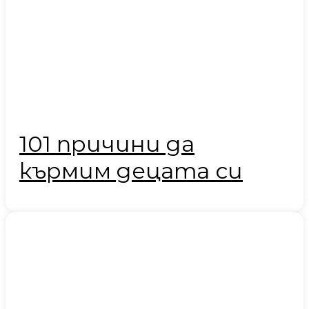
101 причини да
кърмим децата си