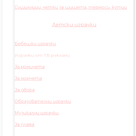
Сушилници, четки за шишета, термоси, кутии
Детски играчки
Бебешки играчки
Играчки от ТВ реклами
За момичета
За момчета
За двора
Образователни играчки
Музикални играчки
За плажа