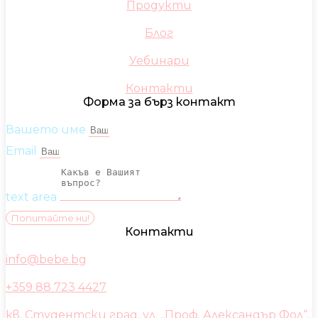
Продукти
Блог
Уебинари
Контакти
Форма за бърз контакт
Вашето име
Email
text area
Попитайте ни!
Контакти
info@bebe.bg
+359 88 723 4427
кв. Студентски град, ул. „Проф. Александър Фол“,