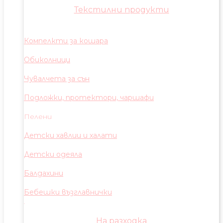
Текстилни продукти
Компелкти за кошара
Обиколници
Чувалчета за сън
Подложки, протектори, чаршафи
Пелени
Детски хавлии и халати
Детски одеяла
Балдахини
Бебешки възглавнички
На разходка