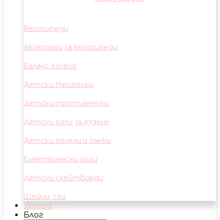
Велосипеди
Аксесоари за велосипеди
Баланс колело
Детски триколки
Детски тротинетки
Детски коли за яздене
Детски ролели и кънки
Електрически коли
Детски скейтборди
Шейни, ски
Услуги
Блог