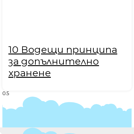
10 Водещи принципа
за допълнително
хранене