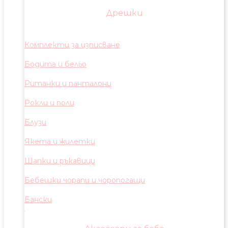
Дрешки
Комплекти за изписване
Бодита и бельо
Ританки и панталони
Рокли и поли
Блузи
Якета и жилетки
Шапки и ръкавици
Бебешки чорапи и чоропогащи
Бански