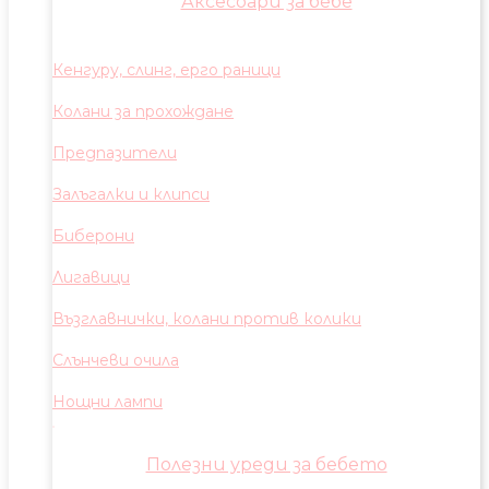
Аксесоари за бебе
Кенгуру, слинг, ерго раници
Колани за прохождане
Предпазители
Залъгалки и клипси
Биберони
Лигавици
Възглавнички, колани против колики
Слънчеви очила
Нощни лампи
Полезни уреди за бебето