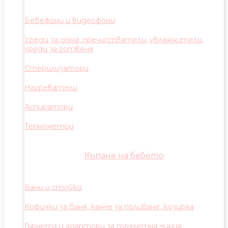
Бебефони и видеофони
Уреди за дома, пречистватели, увлажнители,
уреди за готвене
Стерилизатори
Нагреватели
Аспиратори
Термометри
Къпане на бебето
Вани и стойки
Кофички за баня, канче за поливане, козирка
Гърнета и адаптори за тоалетна чиния