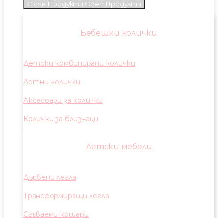
Close Продукти
Open Продукти
Бебешки колички
Детски комбинирани колички
Летни колички
Аксесоари за колички
Колички за близнаци
Детски мебели
Дървени легла
Трансформиращи легла
Сгъваеми кошари