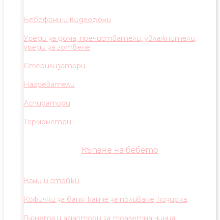
Бебефони и видеофони
Уреди за дома, пречистватели, увлажнители,
уреди за готвене
Стерилизатори
Нагреватели
Аспиратори
Термометри
Къпане на бебето
Вани и стойки
Кофички за баня, канче за поливане, козирка
Гърнета и адаптори за тоалетна чиния