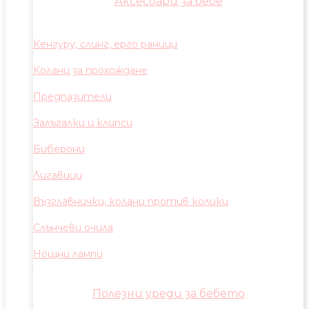
Аксесоари за бебе
Кенгуру, слинг, ерго раници
Колани за прохождане
Предпазители
Залъгалки и клипси
Биберони
Лигавици
Възглавнички, колани против колики
Слънчеви очила
Нощни лампи
Полезни уреди за бебето