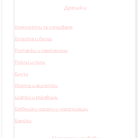
Дрешки
Комплекти за изписване
Бодита и бельо
Ританки и панталони
Рокли и поли
Блузи
Якета и жилетки
Шапки и ръкавици
Бебешки чорапи и чоропогащи
Бански