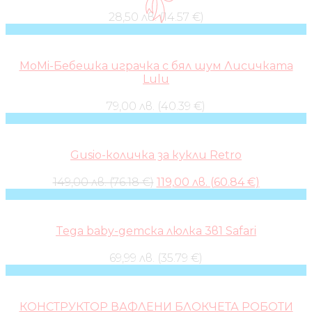
28,50 лв. (14.57 €)
MoMi-Бебешка играчка с бял шум Лисичката
Lulu
79,00 лв. (40.39 €)
Gusio-количка за кукли Retro
Original
Current
149,00 лв. (76.18 €)
119,00 лв. (60.84 €)
price
price
was:
is:
149,00 лв..
119,00 лв..
Tega baby-детска люлка 3в1 Safari
69,99 лв. (35.79 €)
КОНСТРУКТОР ВАФЛЕНИ БЛОКЧЕТА РОБОТИ