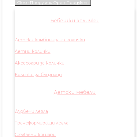
Close Продукти
Open Продукти
Бебешки колички
Детски комбинирани колички
Летни колички
Аксесоари за колички
Колички за близнаци
Детски мебели
Дървени легла
Трансформиращи легла
Сгъваеми кошари