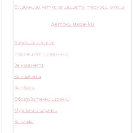
Сушилници, четки за шишета, термоси, кутии
Детски играчки
Бебешки играчки
Играчки от ТВ реклами
За момичета
За момчета
За двора
Образователни играчки
Музикални играчки
За плажа