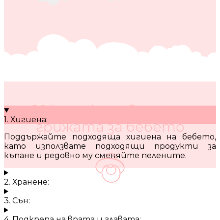
10 кратки съвета за
1. Хигиена:
грижата за бебето
Поддържайте подходяща хигиена на бебето,
като използвате подходящи продукти за
къпане и редовно му сменяйте пелените.
2. Хранене:
3. Сън:
4. Подкрепа на врата и главата: