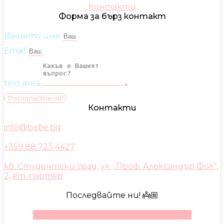
Контакти
Форма за бърз контакт
Вашето име
Email
text area
Попитайте ни!
Контакти
info@bebe.bg
+359 88 723 4427
кв. Студентски град, ул. „Проф. Александър Фол“,
2, ет. партер
Последвайте ни! 👼🏼
Facebook
Instagram
Youtube
Pinterest