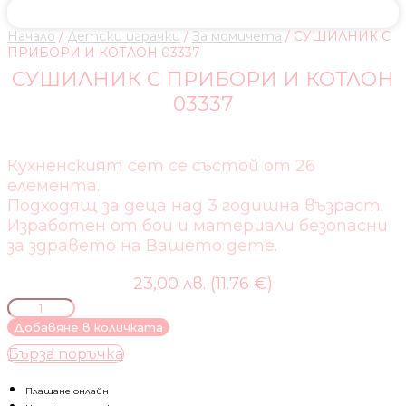
Начало
/
Детски играчки
/
За момичета
/ СУШИЛНИК С
ПРИБОРИ И КОТЛОН 03337
СУШИЛНИК С ПРИБОРИ И КОТЛОН
03337
Кухненският сет се състой от 26
елемента.
Подходящ за деца над 3 годишна възраст.
Изработен от бои и материали безопасни
за здравето на Вашето дете.
23,00 лв. (11.76 €)
количество
за
Добавяне в количката
СУШИЛНИК
Бърза поръчка
С
ПРИБОРИ
И
Плащане онлайн