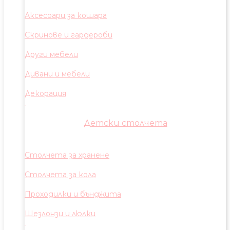
Аксесоари за кошара
Скринове и гардероби
Други мебели
Дивани и мебели
Декорация
Детски столчета
Столчета за хранене
Столчета за кола
Проходилки и бънджита
Шезлонзи и люлки