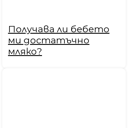
Получава ли бебето
ми достатъчно
мляко?