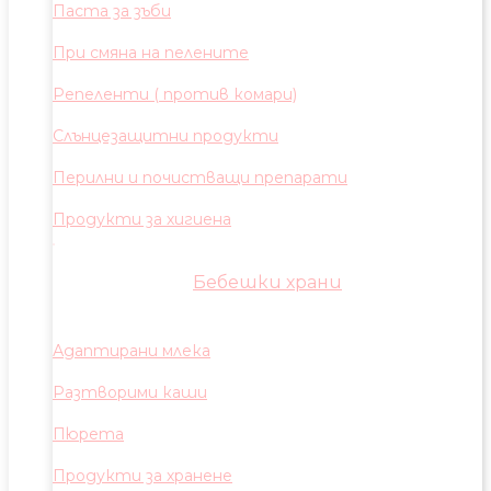
Паста за зъби
При смяна на пелените
Репеленти ( против комари)
Слънцезащитни продукти
Перилни и почистващи препарати
Продукти за хигиена
Бебешки храни
Адаптирани млека
Разтворими каши
Пюрета
Продукти за хранене