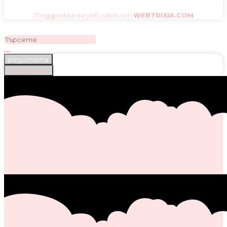
Поддръжка на уеб сайт от
WEBTRIXIA.COM
резултата
Виж всички