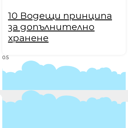
10 Водещи принципа
за допълнително
хранене