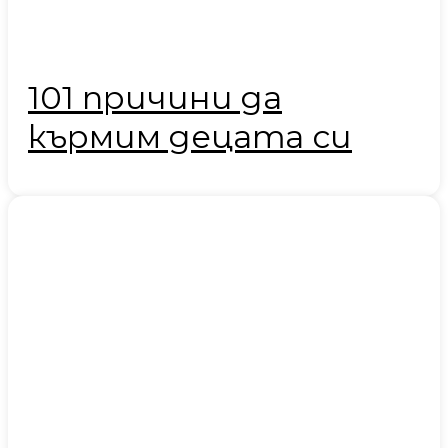
101 причини да
кърмим децата си