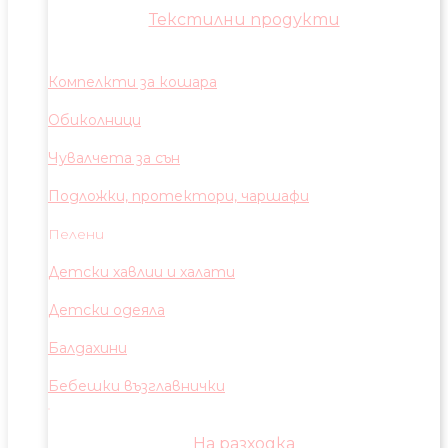
Текстилни продукти
Компелкти за кошара
Обиколници
Чувалчета за сън
Подложки, протектори, чаршафи
Пелени
Детски хавлии и халати
Детски одеяла
Балдахини
Бебешки възглавнички
На разходка