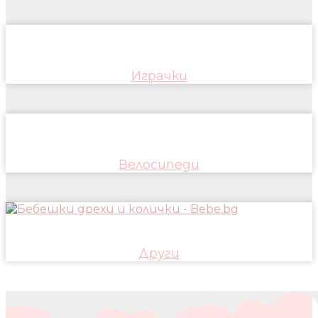
Играчки
Велосипеди
Други