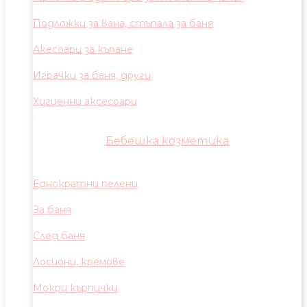
Подложки за вана, стъпала за баня
Акесоари за къпане
Играчки за баня, други
Хигиенни аксесоари
Бебешка козметика
Еднократни пелени
За баня
След баня
Лосиони, кремове
Мокри кърпички