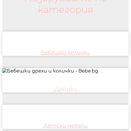
категория
Бебешки колички
Дрешки
Детски мебели