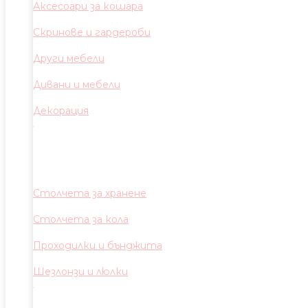
Аксесоари за кошара
Скринове и гардероби
Други мебели
Дивани и мебели
Декорация
Столчета за хранене
Столчета за кола
Проходилки и бънджита
Шезлонзи и люлки