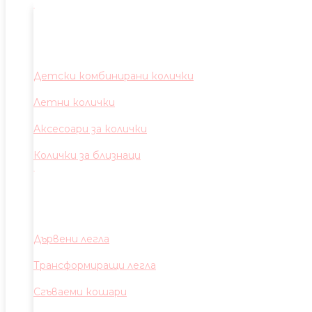
Детски комбинирани колички
Летни колички
Аксесоари за колички
Колички за близнаци
Дървени легла
Трансформиращи легла
Сгъваеми кошари