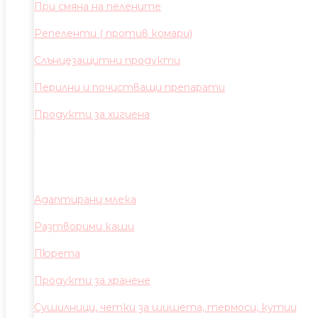
При смяна на пелените
Репеленти ( против комари)
Слънцезащитни продукти
Перилни и почистващи препарати
Продукти за хигиена
Адаптирани млека
Разтворими каши
Пюрета
Продукти за хранене
Сушилници, четки за шишета, термоси, кутии