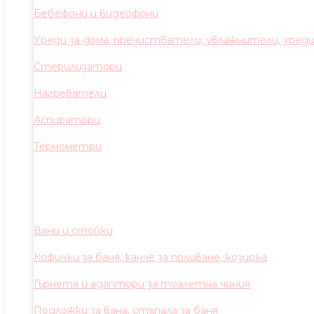
Бебефони и видеофони
Уреди за дома, пречистватели, увлажнители, уред
Стерилизатори
Нагреватели
Аспиратори
Термометри
Вани и стойки
Кофички за баня, канче за поливане, козирка
Гърнета и адаптори за тоалетна чиния
Подложки за вана, стъпала за баня