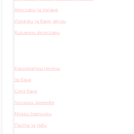
Акесоари за къпане
Играчки за баня, други
Хигиенни аксесоари
Еднократни пелени
За баня
След баня
Лосиони, кремове
Мокри кърпички
Паста за зъби