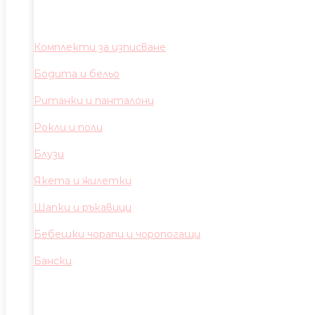
Комплекти за изписване
Бодита и бельо
Ританки и панталони
Рокли и поли
Блузи
Якета и жилетки
Шапки и ръкавици
Бебешки чорапи и чоропогащи
Бански