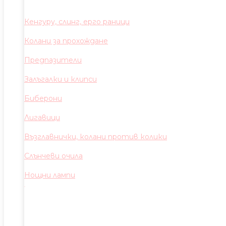
Кенгуру, слинг, ерго раници
Колани за прохождане
Предпазители
Залъгалки и клипси
Биберони
Лигавици
Възглавнички, колани против колики
Слънчеви очила
Нощни лампи