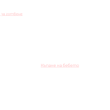
и за готвене
Къпане на бебето