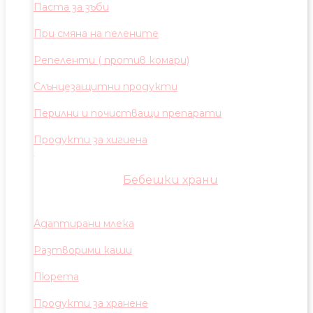
Паста за зъби
При смяна на пелените
Репеленти ( против комари)
Слънцезащитни продукти
Перилни и почистващи препарати
Продукти за хигиена
Бебешки храни
Адаптирани млека
Разтворими каши
Пюрета
Продукти за хранене