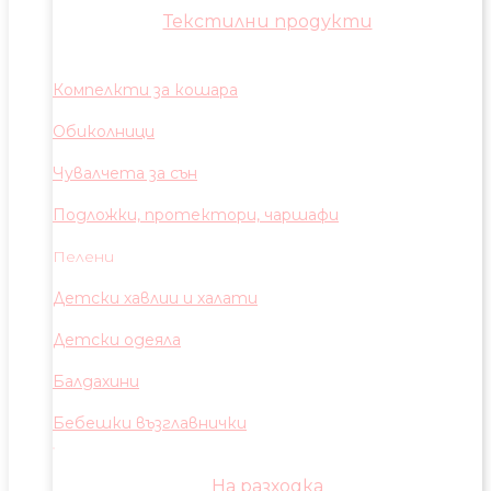
Текстилни продукти
Компелкти за кошара
Обиколници
Чувалчета за сън
Подложки, протектори, чаршафи
Пелени
Детски хавлии и халати
Детски одеяла
Балдахини
Бебешки възглавнички
На разходка