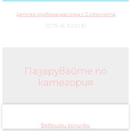
Детска дървена масичка с 2 столчета
101,75 лв. (52.02 €)
Бебешки колички и дрехи
Пазарувайте по
категория
Бебешки колички