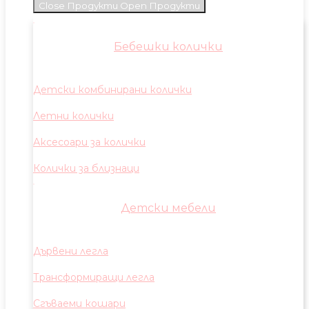
Close Продукти
Open Продукти
Бебешки колички
Детски комбинирани колички
Летни колички
Аксесоари за колички
Колички за близнаци
Детски мебели
Дървени легла
Трансформиращи легла
Сгъваеми кошари