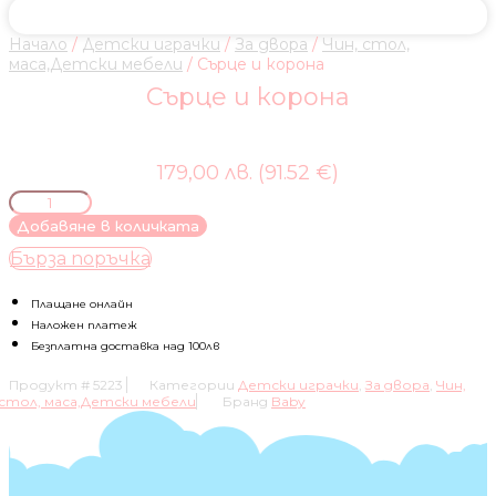
Начало
/
Детски играчки
/
За двора
/
Чин, стол,
маса,Детски мебели
/ Сърце и корона
Сърце и корона
179,00 лв. (91.52 €)
количество
за
Добавяне в количката
Сърце
Бърза поръчка
и
корона
Плащане онлайн
Наложен платеж
Безплатна доставка над 100лв
Продукт #
5223
Категории
Детски играчки
,
За двора
,
Чин,
стол, маса,Детски мебели
Бранд
Baby