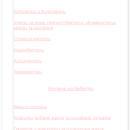
Бебефони и видеофони
Уреди за дома, пречистватели, увлажнители,
уреди за готвене
Стерилизатори
Нагреватели
Аспиратори
Термометри
Къпане на бебето
Вани и стойки
Кофички за баня, канче за поливане, козирка
Гърнета и адаптори за тоалетна чиния