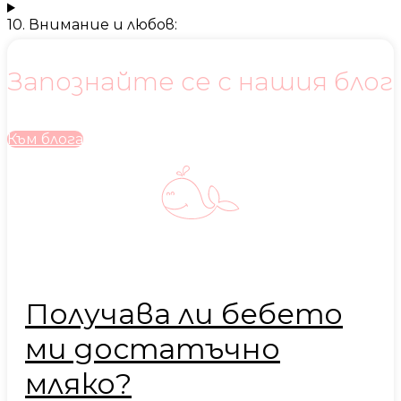
10. Внимание и любов:
Запознайте се с нашия блог
Към блога
Получава ли бебето
ми достатъчно
мляко?