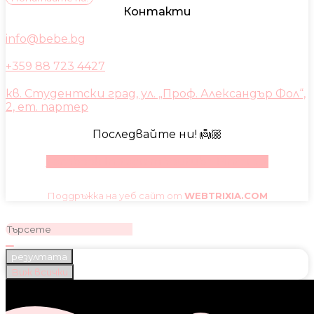
Контакти
info@bebe.bg
+359 88 723 4427
кв. Студентски град, ул. „Проф. Александър Фол“,
2, ет. партер
Последвайте ни! 👼🏼
Facebook
Instagram
Youtube
Pinterest
Поддръжка на уеб сайт от
WEBTRIXIA.COM
резултата
Виж всички