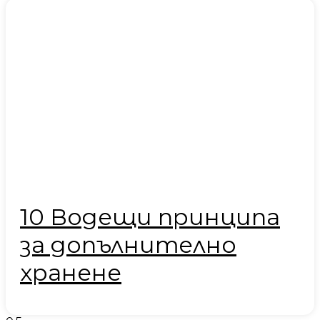
10 Водещи принципа
за допълнително
хранене