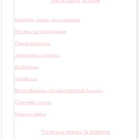
Аксесоари за бебе
Кенгуру, слинг, ерго раници
Колани за прохождане
Предпазители
Залъгалки и клипси
Биберони
Лигавици
Възглавнички, колани против колики
Слънчеви очила
Нощни лампи
Полезни уреди за бебето