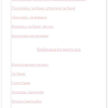
Подложки за вана, стъпала за баня
Акесоари за къпане
Играчки за баня, други
Хигиенни аксесоари
Бебешка козметика
Еднократни пелени
За баня
След баня
Лосиони, кремове
Мокри кърпички