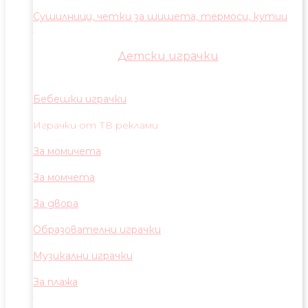
Сушилници, четки за шишета, термоси, кутии
Детски играчки
Бебешки играчки
Играчки от ТВ реклами
За момичета
За момчета
За двора
Образователни играчки
Музикални играчки
За плажа