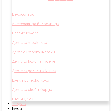
Велосипеди
Аксесоари за велосипеди
Баланс колело
Детски триколки
Детски тротинетки
Детски коли за яздене
Детски ролели и кънки
Електрически коли
Детски скейтборди
Шейни, ски
Услуги
Блог