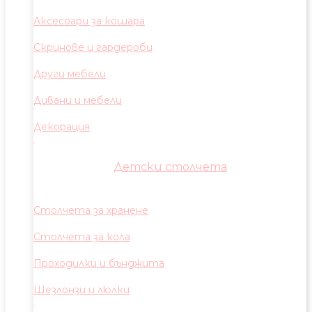
Аксесоари за кошара
Скринове и гардероби
Други мебели
Дивани и мебели
Декорация
Детски столчета
Столчета за хранене
Столчета за кола
Проходилки и бънджита
Шезлонзи и люлки