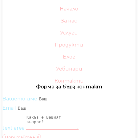
Начало
За нас
Услуги
Продукти
Блог
Уебинари
Контакти
Форма за бърз контакт
Вашето име
Email
text area
Попитайте ни!