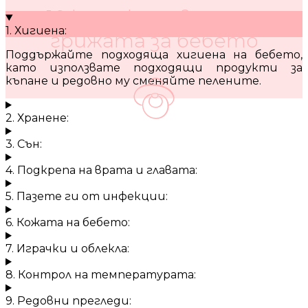
10 кратки съвета за
1. Хигиена:
грижата за бебето
Поддържайте подходяща хигиена на бебето,
като използвате подходящи продукти за
къпане и редовно му сменяйте пелените.
2. Хранене:
3. Сън:
4. Подкрепа на врата и главата:
5. Пазете ги от инфекции:
6. Кожата на бебето:
7. Играчки и облекла:
8. Контрол на температурата:
9. Редовни прегледи: