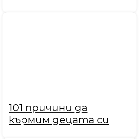
101 причини да
кърмим децата си