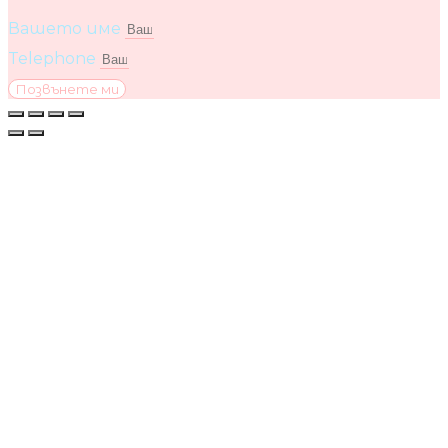
Вашето име
Telephone
Позвънете ми