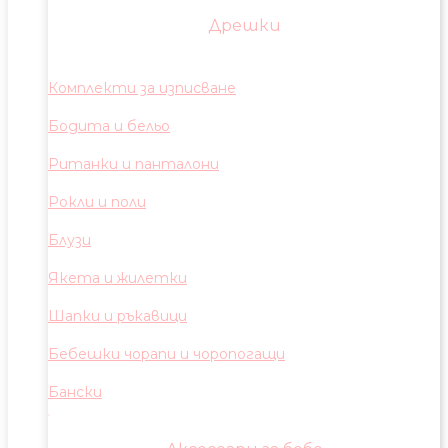
Дрешки
Комплекти за изписване
Бодита и бельо
Ританки и панталони
Рокли и поли
Блузи
Якета и жилетки
Шапки и ръкавици
Бебешки чорапи и чоропогащи
Бански