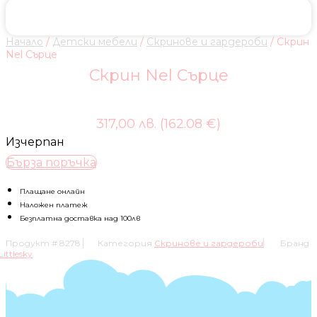
Начало
/
Детски мебели
/
Скринове и гардероби
/ Скрин
Nel Сърце
Скрин Nel Сърце
317,00 лв. (162.08 €)
Изчерпан
Бърза поръчка
Плащане онлайн
Наложен платеж
Безплатна доставка над 100лв
Продукт #
8278
Категория
Скринове и гардероби
Бранд
Littlesky