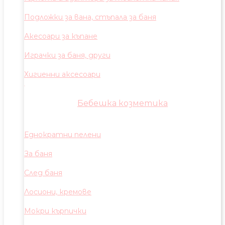
Подложки за вана, стъпала за баня
Акесоари за къпане
Играчки за баня, други
Хигиенни аксесоари
Бебешка козметика
Еднократни пелени
За баня
След баня
Лосиони, кремове
Мокри кърпички