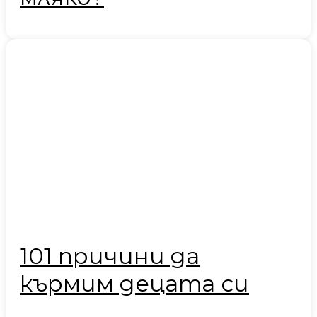
101 причини да
кърмим децата си