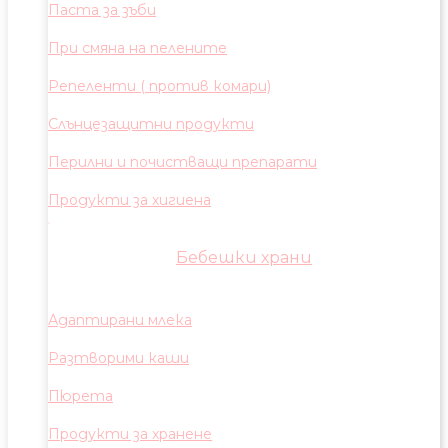
Паста за зъби
При смяна на пелените
Репеленти ( против комари)
Слънцезащитни продукти
Перилни и почистващи препарати
Продукти за хигиена
Бебешки храни
Адаптирани млека
Разтворими каши
Пюрета
Продукти за хранене