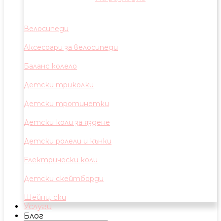
Велосипеди
Аксесоари за велосипеди
Баланс колело
Детски триколки
Детски тротинетки
Детски коли за яздене
Детски ролели и кънки
Електрически коли
Детски скейтборди
Шейни, ски
Услуги
Блог