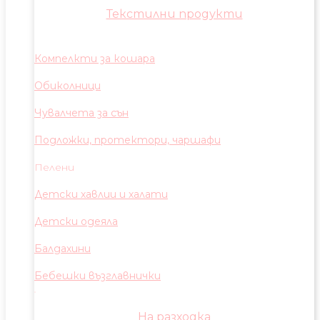
Текстилни продукти
Компелкти за кошара
Обиколници
Чувалчета за сън
Подложки, протектори, чаршафи
Пелени
Детски хавлии и халати
Детски одеяла
Балдахини
Бебешки възглавнички
На разходка