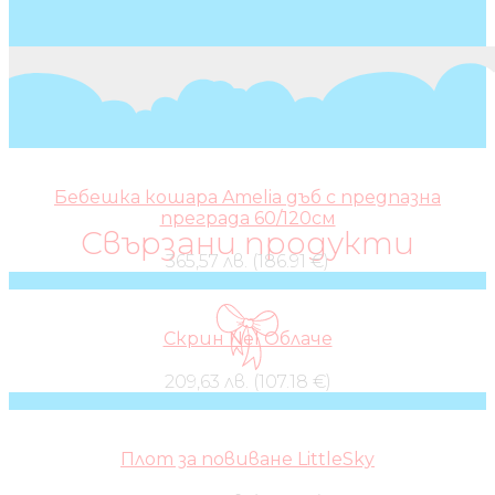
Бебешка кошара Amelia дъб с предпазна
преграда 60/120см
Свързани продукти
365,57 лв. (186.91 €)
Скрин Nel Облаче
209,63 лв. (107.18 €)
Плот за повиване LittleSky