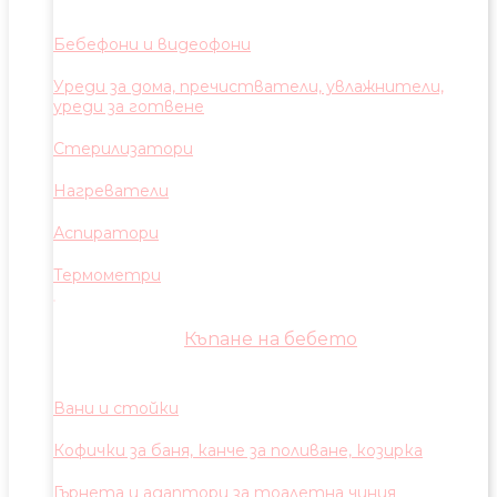
Бебефони и видеофони
Уреди за дома, пречистватели, увлажнители,
уреди за готвене
Стерилизатори
Нагреватели
Аспиратори
Термометри
Къпане на бебето
Вани и стойки
Кофички за баня, канче за поливане, козирка
Гърнета и адаптори за тоалетна чиния