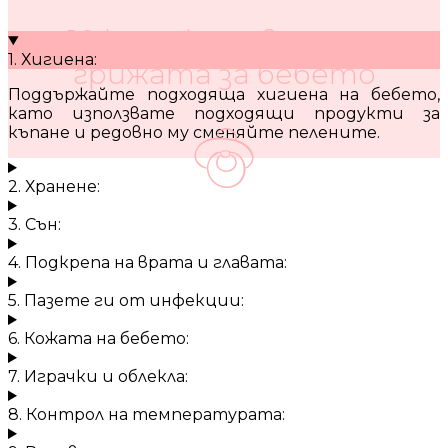
10 кратки съвета за
1. Хигиена:
грижата за бебето
Поддържайте подходяща хигиена на бебето,
като използвате подходящи продукти за
къпане и редовно му сменяйте пелените.
2. Хранене:
3. Сън:
4. Подкрепа на врата и главата:
5. Пазете ги от инфекции:
6. Кожата на бебето:
7. Играчки и облекла:
8. Контрол на температурата: