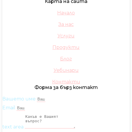
Карта на сайта
Начало
За нас
Услуги
Продукти
Блог
Уебинари
Контакти
Форма за бърз контакт
Вашето име
Email
text area