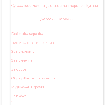
Сушилници, четки за шишета, термоси, кутии
Детски играчки
Бебешки играчки
Играчки от ТВ реклами
За момичета
За момчета
За двора
Образователни играчки
Музикални играчки
За плажа