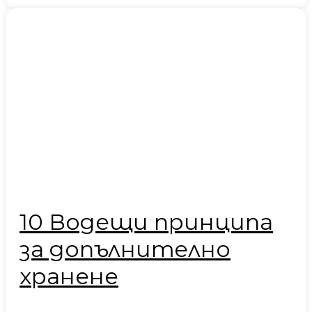
10 Водещи принципа
за допълнително
хранене