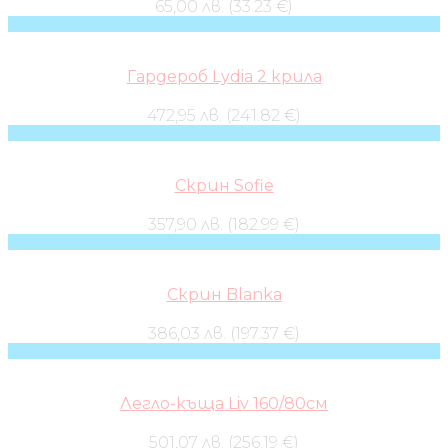
65,00 лв. (33.23 €)
Гардероб Lydia 2 крила
472,95 лв. (241.82 €)
Скрин Sofie
357,90 лв. (182.99 €)
Скрин Blanka
386,03 лв. (197.37 €)
Легло-къща Liv 160/80см
501,07 лв. (256.19 €)