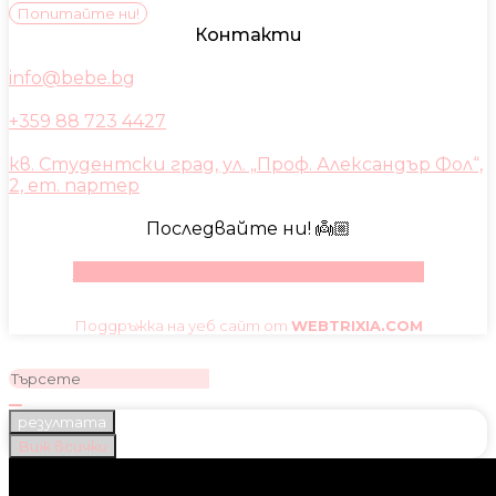
Попитайте ни!
Контакти
info@bebe.bg
+359 88 723 4427
кв. Студентски град, ул. „Проф. Александър Фол“,
2, ет. партер
Последвайте ни! 👼🏼
Facebook
Instagram
Youtube
Pinterest
Поддръжка на уеб сайт от
WEBTRIXIA.COM
резултата
Виж всички