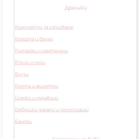
Дрешки
Комплекти за изписване
Бодита и бельо
Ританки и панталони
Рокли и поли
Блузи
Якета и жилетки
Шапки и ръкавици
Бебешки чорапи и чоропогащи
Бански