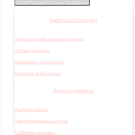
Close Продукти
Open Продукти
Бебешки колички
Детски комбинирани колички
Летни колички
Аксесоари за колички
Колички за близнаци
Детски мебели
Дървени легла
Трансформиращи легла
Сгъваеми кошари