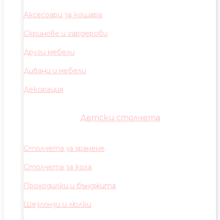
Аксесоари за кошара
Скринове и гардероби
Други мебели
Дивани и мебели
Декорация
Детски столчета
Столчета за хранене
Столчета за кола
Проходилки и бънджита
Шезлонзи и люлки