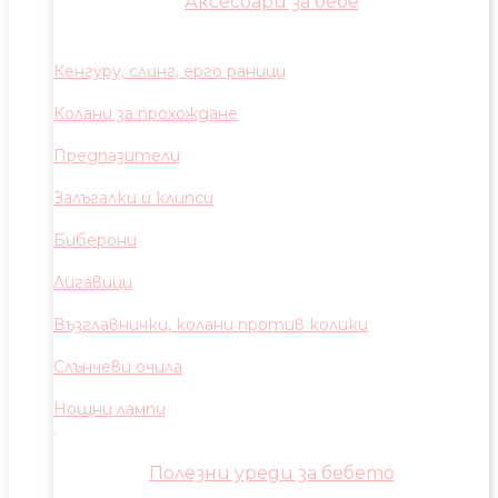
Аксесоари за бебе
Кенгуру, слинг, ерго раници
Колани за прохождане
Предпазители
Залъгалки и клипси
Биберони
Лигавици
Възглавнички, колани против колики
Слънчеви очила
Нощни лампи
Полезни уреди за бебето