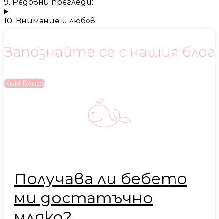
9. Редовни прегледи:
10. Внимание и любов:
Запознайте се с нашия блог
Към блога
Получава ли бебето
ми достатъчно
мляко?