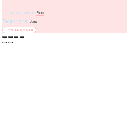
Вашето име
Telephone
Позвънете ми