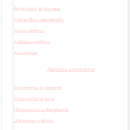
Аксесоари за кошара
Скринове и гардероби
Други мебели
Дивани и мебели
Декорация
Детски столчета
Столчета за хранене
Столчета за кола
Проходилки и бънджита
Шезлонзи и люлки