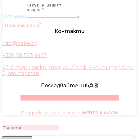
text area
Попитайте ни!
Контакти
info@bebe.bg
+359 88 723 4427
кв. Студентски град, ул. „Проф. Александър Фол“,
2, ет. партер
Последвайте ни! 👼🏼
Facebook
Instagram
Youtube
Pinterest
Поддръжка на уеб сайт от
WEBTRIXIA.COM