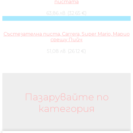
пистата
63,86 лв. (32.65 €)
Състезателна писта, Carrera, Super Mario, Марио
срещу Пийч
51,08 лв. (26.12 €)
Бебешки колички и дрехи
Пазарувайте по
категория