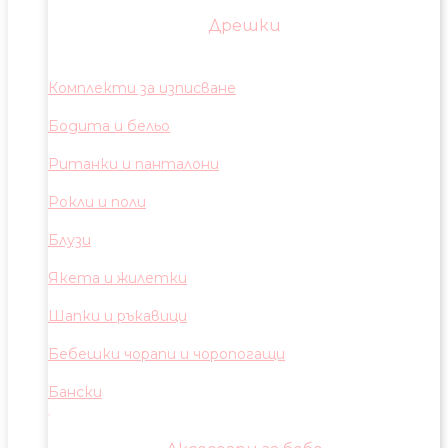
Дрешки
Комплекти за изписване
Бодита и бельо
Ританки и панталони
Рокли и поли
Блузи
Якета и жилетки
Шапки и ръкавици
Бебешки чорапи и чоропогащи
Бански