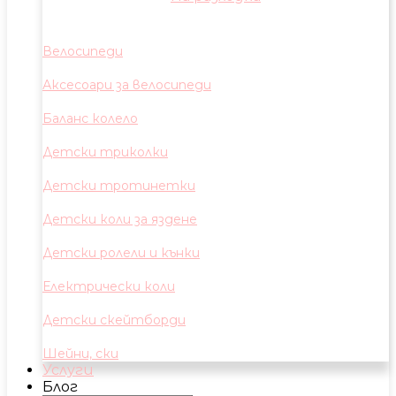
Велосипеди
Аксесоари за велосипеди
Баланс колело
Детски триколки
Детски тротинетки
Детски коли за яздене
Детски ролели и кънки
Електрически коли
Детски скейтборди
Шейни, ски
Услуги
Блог