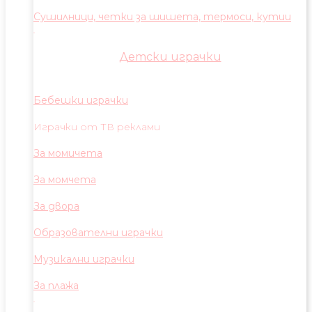
Сушилници, четки за шишета, термоси, кутии
Детски играчки
Бебешки играчки
Играчки от ТВ реклами
За момичета
За момчета
За двора
Образователни играчки
Музикални играчки
За плажа