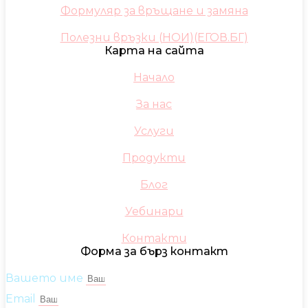
Формуляр за връщане и замяна
Полезни връзки (НОИ)(ЕГОВ.БГ)
Карта на сайта
Начало
За нас
Услуги
Продукти
Блог
Уебинари
Контакти
Форма за бърз контакт
Вашето име
Email