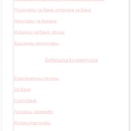
Подложки за вана, стъпала за баня
Акесоари за къпане
Играчки за баня, други
Хигиенни аксесоари
Бебешка козметика
Еднократни пелени
За баня
След баня
Лосиони, кремове
Мокри кърпички