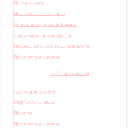
Паста за зъби
При смяна на пелените
Репеленти ( против комари)
Слънцезащитни продукти
Перилни и почистващи препарати
Продукти за хигиена
Бебешки храни
Адаптирани млека
Разтворими каши
Пюрета
Продукти за хранене