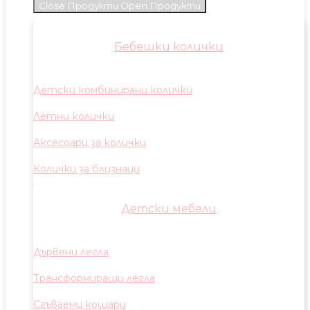
Close Продукти
Open Продукти
Бебешки колички
Детски комбинирани колички
Летни колички
Аксесоари за колички
Колички за близнаци
Детски мебели
Дървени легла
Трансформиращи легла
Сгъваеми кошари