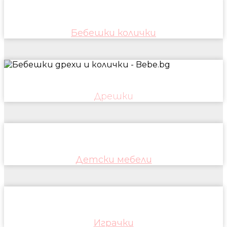
Бебешки колички
Дрешки
Детски мебели
Играчки