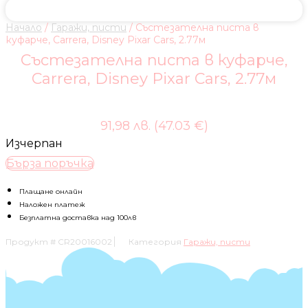
Начало
/
Гаражи, писти
/ Състезателна писта в
куфарче, Carrera, Disney Pixar Cars, 2.77м
Състезателна писта в куфарче,
Carrera, Disney Pixar Cars, 2.77м
91,98 лв. (47.03 €)
Изчерпан
Бърза поръчка
Плащане онлайн
Наложен платеж
Безплатна доставка над 100лв
Продукт #
CR20016002
Категория
Гаражи, писти