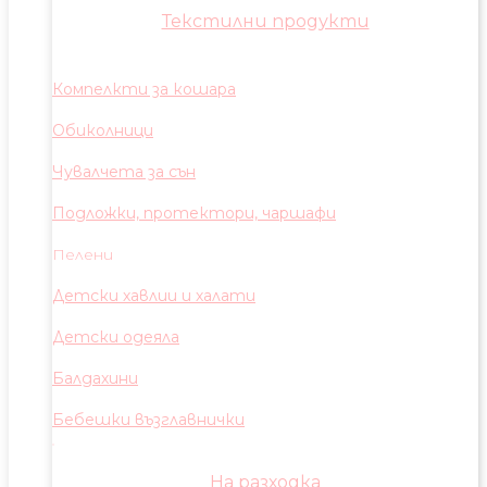
Текстилни продукти
Компелкти за кошара
Обиколници
Чувалчета за сън
Подложки, протектори, чаршафи
Пелени
Детски хавлии и халати
Детски одеяла
Балдахини
Бебешки възглавнички
На разходка