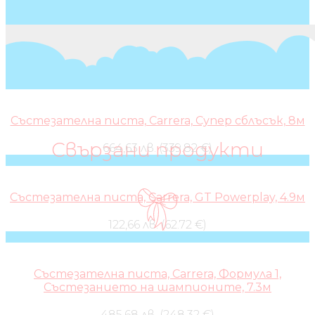
Състезателна писта, Carrera, Супер сблъсък, 8м
Свързани продукти
664,63 лв. (339.82 €)
Състезателна писта, Carrera, GT Powerplay, 4.9м
122,66 лв. (62.72 €)
Състезателна писта, Carrera, Формула 1,
Състезанието на шампионите, 7.3м
485,68 лв. (248.32 €)