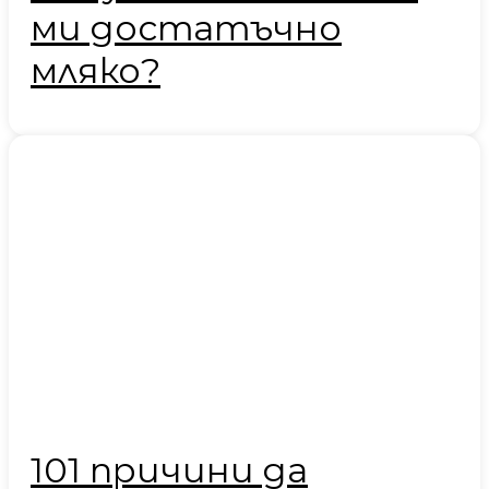
ми достатъчно
мляко?
101 причини да