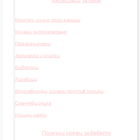
Аксесоари за бебе
Кенгуру, слинг, ерго раници
Колани за прохождане
Предпазители
Залъгалки и клипси
Биберони
Лигавици
Възглавнички, колани против колики
Слънчеви очила
Нощни лампи
Полезни уреди за бебето