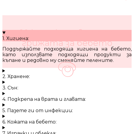
10 кратки съвета за
1. Хигиена:
грижата за бебето
Поддържайте подходяща хигиена на бебето,
като използвате подходящи продукти за
къпане и редовно му сменяйте пелените.
2. Хранене:
3. Сън:
4. Подкрепа на врата и главата:
5. Пазете ги от инфекции:
6. Кожата на бебето:
7. Играчки и облекла: