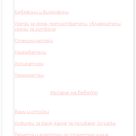
Бебефони и видеофони
Уреди за дома, пречистватели, увлажнители,
уреди за готвене
Стерилизатори
Нагреватели
Аспиратори
Термометри
Къпане на бебето
Вани и стойки
Кофички за баня, канче за поливане, козирка
Гърнета и адаптори за тоалетна чиния