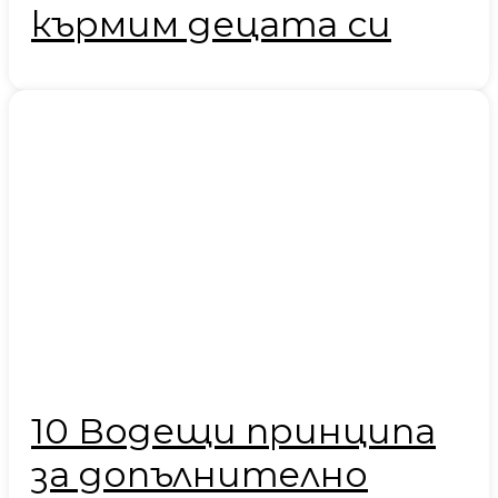
кърмим децата си
10 Водещи принципа
за допълнително