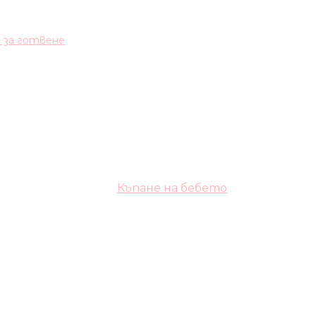
и за готвене
Къпане на бебето