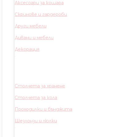
Аксесоари за кошара
Скринове и гардероби
Други мебели
Дивани и мебели
Декорация
Столчета за хранене
Столчета за кола
Проходилки и бънджита
Шезлонзи и люлки