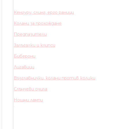
Кенгуру, слинг, ерго раници
Колани за прохождане
Предпазители
Залъгалки и клипси
Биберони
Лигавици
Възглавнички, колани против колики
Слънчеви очила
Нощни лампи