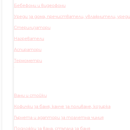
Бебефони и видеофони
Уреди за дома, пречистватели, увлажнители, уред
Стерилизатори
Нагреватели
Аспиратори
Термометри
Вани и стойки
Кофички за баня, канче за поливане, козирка
Гърнета и адаптори за тоалетна чиния
Подложки за вана, стъпала за баня