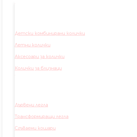
Детски комбинирани колички
Летни колички
Аксесоари за колички
Колички за близнаци
Дървени легла
Трансформиращи легла
Сгъваеми кошари