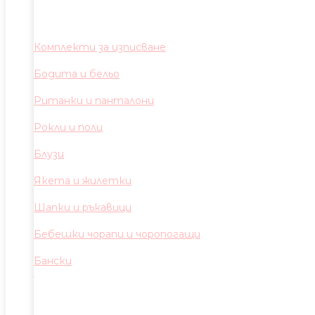
Комплекти за изписване
Бодита и бельо
Ританки и панталони
Рокли и поли
Блузи
Якета и жилетки
Шапки и ръкавици
Бебешки чорапи и чоропогащи
Бански