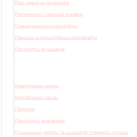
При смяна на пелените
Репеленти ( против комари)
Слънцезащитни продукти
Перилни и почистващи препарати
Продукти за хигиена
Адаптирани млека
Разтворими каши
Пюрета
Продукти за хранене
Сушилници, четки за шишета, термоси, кутии