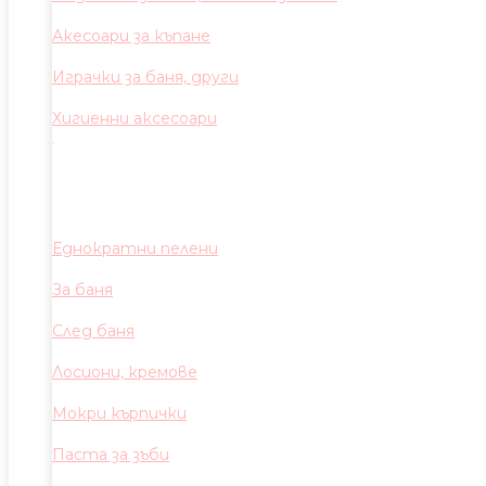
Акесоари за къпане
Играчки за баня, други
Хигиенни аксесоари
Еднократни пелени
За баня
След баня
Лосиони, кремове
Мокри кърпички
Паста за зъби