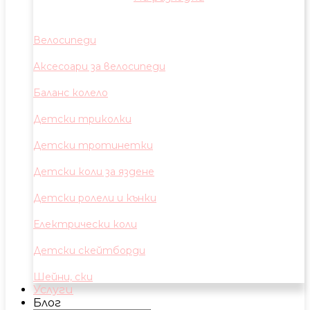
Велосипеди
Аксесоари за велосипеди
Баланс колело
Детски триколки
Детски тротинетки
Детски коли за яздене
Детски ролели и кънки
Електрически коли
Детски скейтборди
Шейни, ски
Услуги
Блог