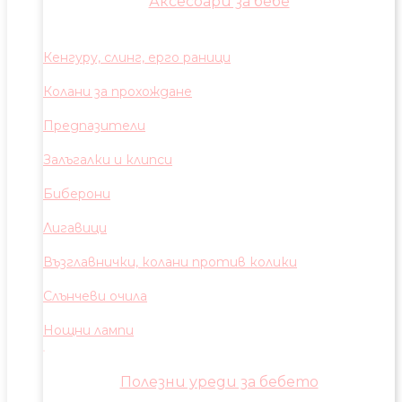
Аксесоари за бебе
Кенгуру, слинг, ерго раници
Колани за прохождане
Предпазители
Залъгалки и клипси
Биберони
Лигавици
Възглавнички, колани против колики
Слънчеви очила
Нощни лампи
Полезни уреди за бебето