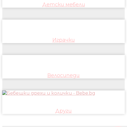
Детски мебели
Играчки
Велосипеди
Други