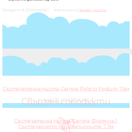
Продукт #
CR20062535
Категория
Гаражи, писти
Състезателна писта, Carrera, Pole to Podium, 7.6м
Свързани продукти
444,77 лв. (227.41 €)
Състезателна писта, Carrera, Формула 1,
Състезанието на шампионите, 7.3м