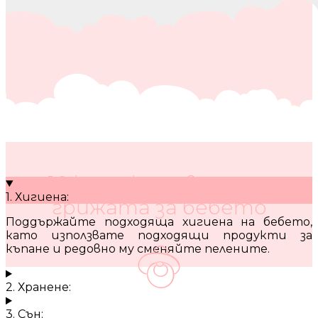
10 кратки съвета за
1. Хигиена:
грижата за бебето
Поддържайте подходяща хигиена на бебето,
като използвате подходящи продукти за
къпане и редовно му сменяйте пелените.
2. Хранене:
3. Сън: