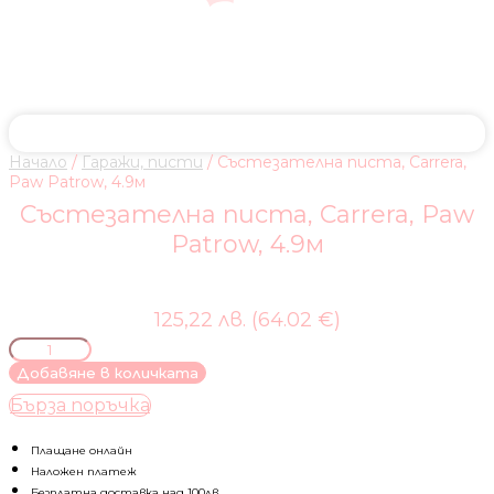
Начало
/
Гаражи, писти
/ Състезателна писта, Carrera,
Paw Patrow, 4.9м
Състезателна писта, Carrera, Paw
Patrow, 4.9м
125,22 лв. (64.02 €)
количество
за
Добавяне в количката
Състезателна
Бърза поръчка
писта,
Carrera,
Paw
Плащане онлайн
Patrow,
Наложен платеж
4.9м
Безплатна доставка над 100лв