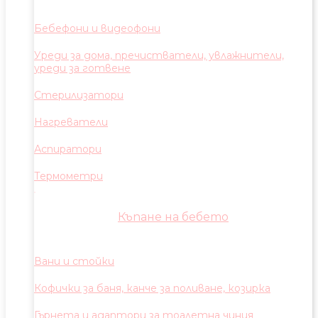
Бебефони и видеофони
Уреди за дома, пречистватели, увлажнители,
уреди за готвене
Стерилизатори
Нагреватели
Аспиратори
Термометри
Къпане на бебето
Вани и стойки
Кофички за баня, канче за поливане, козирка
Гърнета и адаптори за тоалетна чиния