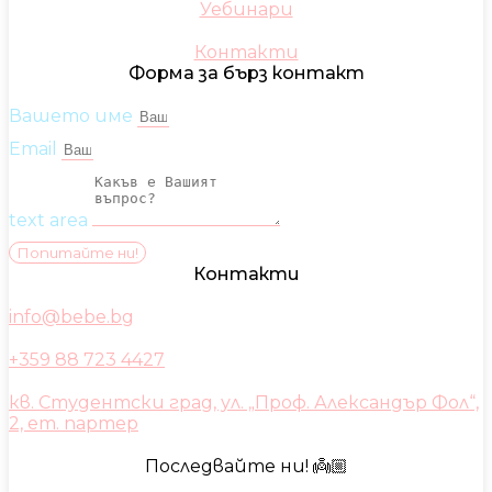
Уебинари
Контакти
Форма за бърз контакт
Вашето име
Email
text area
Попитайте ни!
Контакти
info@bebe.bg
+359 88 723 4427
кв. Студентски град, ул. „Проф. Александър Фол“,
2, ет. партер
Последвайте ни! 👼🏼