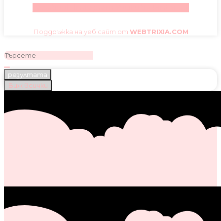
Facebook
Instagram
Youtube
Pinterest
Поддръжка на уеб сайт от
WEBTRIXIA.COM
резултата
Виж всички