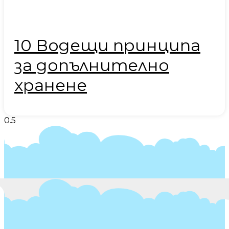
10 Водещи принципа
за допълнително
хранене