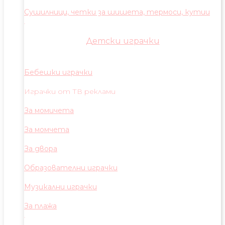
Сушилници, четки за шишета, термоси, кутии
Детски играчки
Бебешки играчки
Играчки от ТВ реклами
За момичета
За момчета
За двора
Образователни играчки
Музикални играчки
За плажа