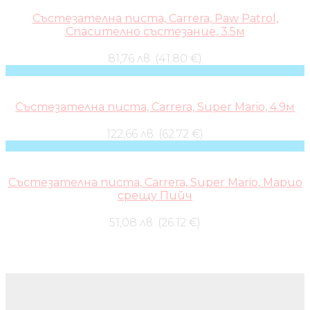
Състезателна писта, Carrera, Paw Patrol,
Спасително състезание, 3.5м
81,76 лв. (41.80 €)
Състезателна писта, Carrera, Super Mario, 4.9м
122,66 лв. (62.72 €)
Състезателна писта, Carrera, Super Mario, Марио
срещу Пийч
51,08 лв. (26.12 €)
Бебешки колички и дрехи