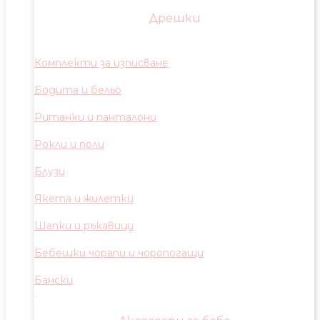
Дрешки
Комплекти за изписване
Бодита и бельо
Ританки и панталони
Рокли и поли
Блузи
Якета и жилетки
Шапки и ръкавици
Бебешки чорапи и чоропогащи
Бански