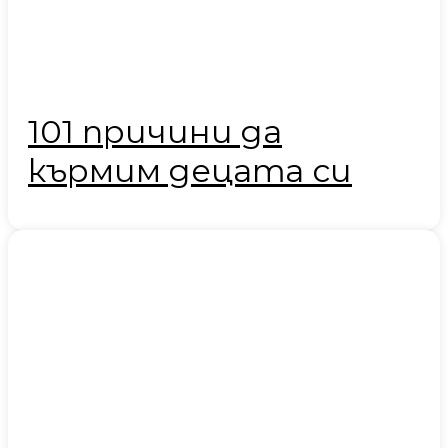
101 причини да
кърмим децата си