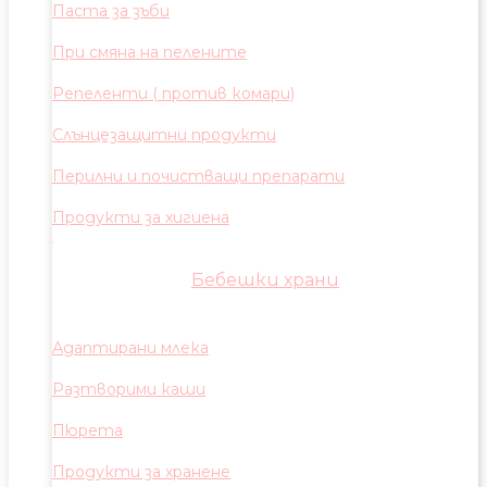
Паста за зъби
При смяна на пелените
Репеленти ( против комари)
Слънцезащитни продукти
Перилни и почистващи препарати
Продукти за хигиена
Бебешки храни
Адаптирани млека
Разтворими каши
Пюрета
Продукти за хранене