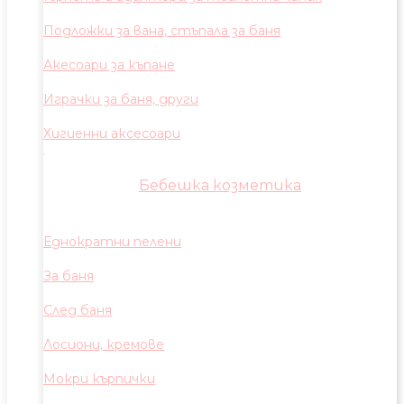
Подложки за вана, стъпала за баня
Акесоари за къпане
Играчки за баня, други
Хигиенни аксесоари
Бебешка козметика
Еднократни пелени
За баня
След баня
Лосиони, кремове
Мокри кърпички