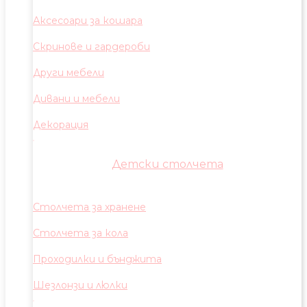
Аксесоари за кошара
Скринове и гардероби
Други мебели
Дивани и мебели
Декорация
Детски столчета
Столчета за хранене
Столчета за кола
Проходилки и бънджита
Шезлонзи и люлки