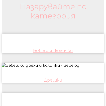
Пазарувайте по
категория
Бебешки колички
Дрешки