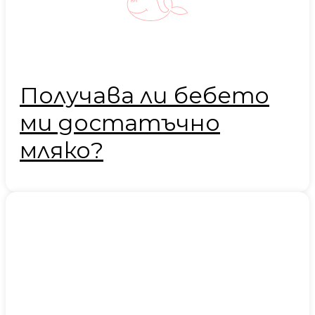
Получава ли бебето
ми достатъчно
мляко?