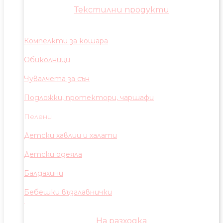
Текстилни продукти
Компелкти за кошара
Обиколници
Чувалчета за сън
Подложки, протектори, чаршафи
Пелени
Детски хавлии и халати
Детски одеяла
Балдахини
Бебешки възглавнички
На разходка