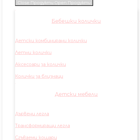
Close Продукти
Open Продукти
Бебешки колички
Детски комбинирани колички
Летни колички
Аксесоари за колички
Колички за близнаци
Детски мебели
Дървени легла
Трансформиращи легла
Сгъваеми кошари