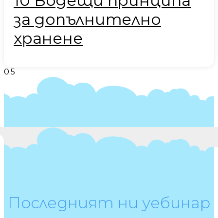
10 Водещи принципа
за допълнително
хранене
Последният ни уебинар