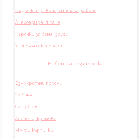
Подложки за вана, стъпала за баня
Акесоари за къпане
Играчки за баня, други
Хигиенни аксесоари
Бебешка козметика
Еднократни пелени
За баня
След баня
Лосиони, кремове
Мокри кърпички