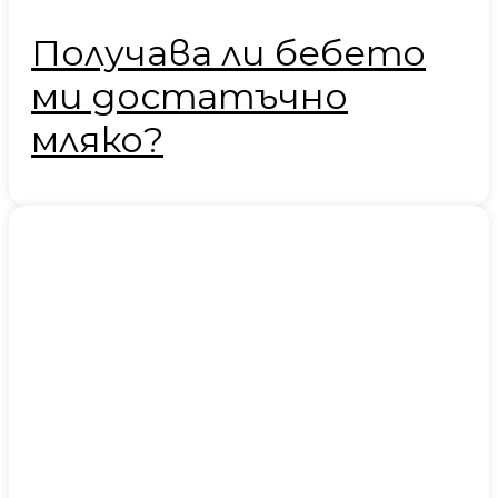
Получава ли бебето
ми достатъчно
мляко?