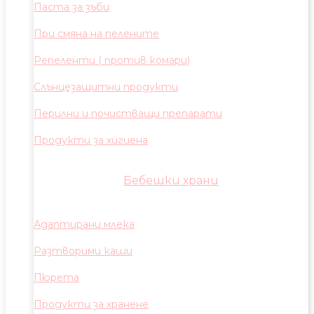
Паста за зъби
При смяна на пелените
Репеленти ( против комари)
Слънцезащитни продукти
Перилни и почистващи препарати
Продукти за хигиена
Бебешки храни
Адаптирани млека
Разтворими каши
Пюрета
Продукти за хранене