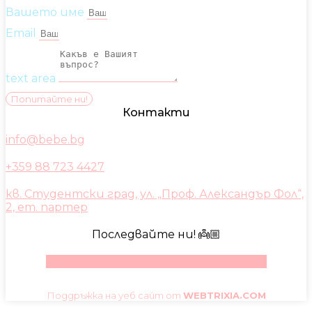
Вашето име
Email
text area
Попитайте ни!
Контакти
info@bebe.bg
+359 88 723 4427
кв. Студентски град, ул. „Проф. Александър Фол“,
2, ет. партер
Последвайте ни! 👼🏼
Facebook
Instagram
Youtube
Pinterest
Поддръжка на уеб сайт от
WEBTRIXIA.COM