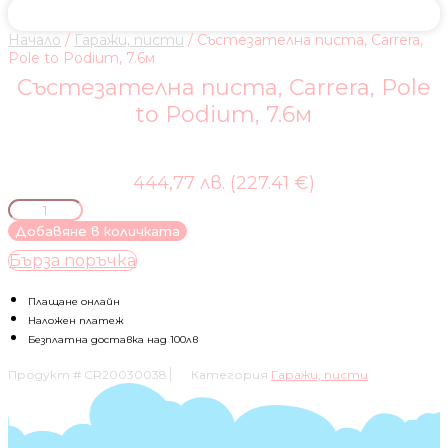
Начало
/
Гаражи, писти
/ Състезателна писта, Carrera,
Pole to Podium, 7.6м
Състезателна писта, Carrera, Pole
to Podium, 7.6м
444,77 лв. (227.41 €)
количество
за
Добавяне в количката
Състезателна
Бърза поръчка
писта,
Carrera,
Pole
Плащане онлайн
to
Наложен платеж
Podium,
Безплатна доставка над 100лв
7.6м
Продукт #
CR20030038
Категория
Гаражи, писти