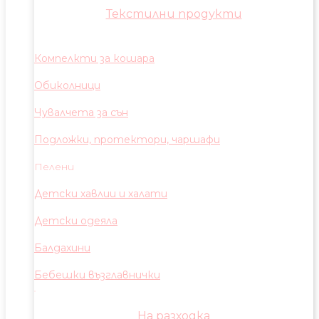
Текстилни продукти
Компелкти за кошара
Обиколници
Чувалчета за сън
Подложки, протектори, чаршафи
Пелени
Детски хавлии и халати
Детски одеяла
Балдахини
Бебешки възглавнички
На разходка