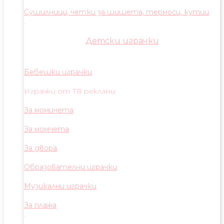
Сушилници, четки за шишета, термоси, кутии
Детски играчки
Бебешки играчки
Играчки от ТВ реклами
За момичета
За момчета
За двора
Образователни играчки
Музикални играчки
За плажа