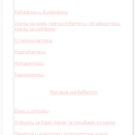
Бебефони и видеофони
Уреди за дома, пречистватели, увлажнители,
уреди за готвене
Стерилизатори
Нагреватели
Аспиратори
Термометри
Къпане на бебето
Вани и стойки
Кофички за баня, канче за поливане, козирка
Гърнета и адаптори за тоалетна чиния