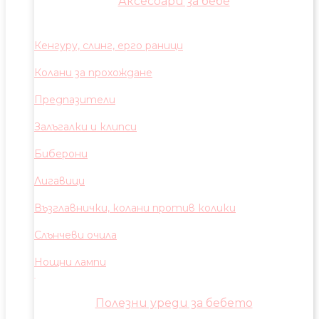
Аксесоари за бебе
Кенгуру, слинг, ерго раници
Колани за прохождане
Предпазители
Залъгалки и клипси
Биберони
Лигавици
Възглавнички, колани против колики
Слънчеви очила
Нощни лампи
Полезни уреди за бебето