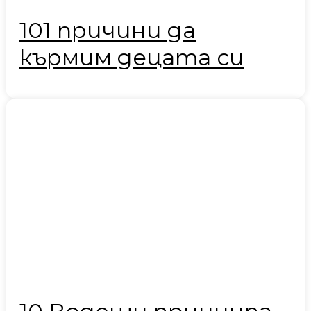
101 причини да
кърмим децата си