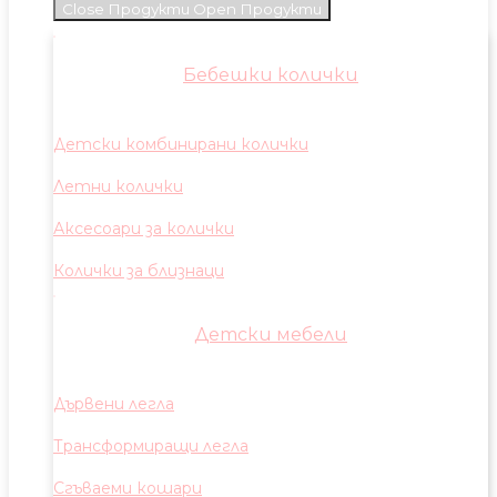
Close Продукти
Open Продукти
Бебешки колички
Детски комбинирани колички
Летни колички
Аксесоари за колички
Колички за близнаци
Детски мебели
Дървени легла
Трансформиращи легла
Сгъваеми кошари