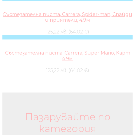
Състезателна писта, Carrera, Spider-man, Спайди
и приятели, 4.9м
125,22 лв. (64.02 €)
Състезателна писта, Carrera, Super Mario, Карт
4.9м
125,22 лв. (64.02 €)
Бебешки колички и дрехи
Пазарувайте по
категория