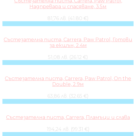
Състезателна писта, Carrera, Paw Patrol,
Надпревара и спасяване, 3.5м
81,76 лв. (41.80 €)
Състезателна писта, Carrera, Paw Patrol, Готови
за екшън, 2.4м
51,08 лв. (26.12 €)
Състезателна писта, Carrera, Paw Patrol, On the
Double, 2.9м
63,86 лв. (32.65 €)
Състезателна писта, Carrera, Пламъци и слава
194,24 лв. (99.31 €)