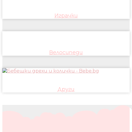
Играчки
Велосипеди
Други