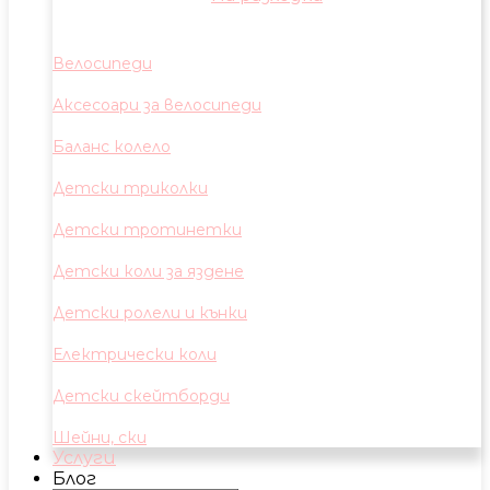
Велосипеди
Аксесоари за велосипеди
Баланс колело
Детски триколки
Детски тротинетки
Детски коли за яздене
Детски ролели и кънки
Електрически коли
Детски скейтборди
Шейни, ски
Услуги
Блог