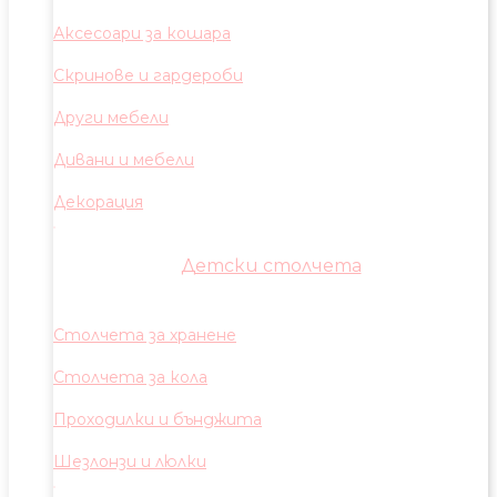
Аксесоари за кошара
Скринове и гардероби
Други мебели
Дивани и мебели
Декорация
Детски столчета
Столчета за хранене
Столчета за кола
Проходилки и бънджита
Шезлонзи и люлки