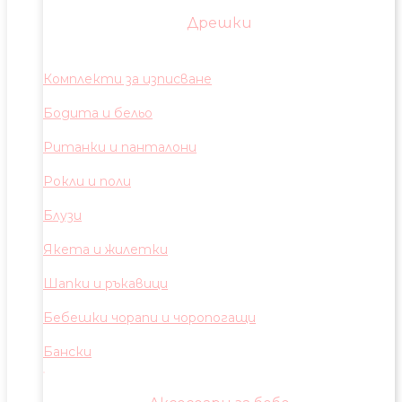
Дрешки
Комплекти за изписване
Бодита и бельо
Ританки и панталони
Рокли и поли
Блузи
Якета и жилетки
Шапки и ръкавици
Бебешки чорапи и чоропогащи
Бански