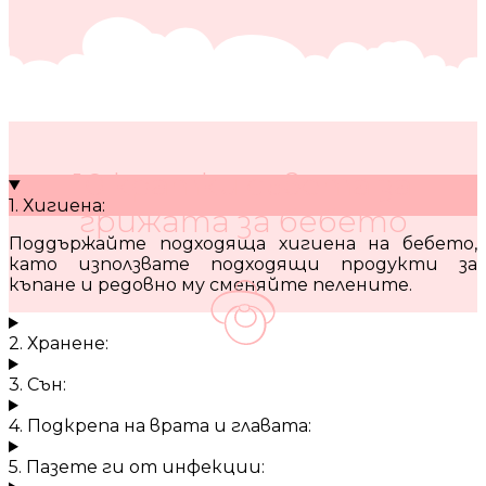
10 кратки съвета за
1. Хигиена:
грижата за бебето
Поддържайте подходяща хигиена на бебето,
като използвате подходящи продукти за
къпане и редовно му сменяйте пелените.
2. Хранене:
3. Сън:
4. Подкрепа на врата и главата:
5. Пазете ги от инфекции: