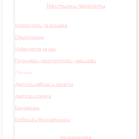
Текстилни продукти
Компелкти за кошара
Обиколници
Чувалчета за сън
Подложки, протектори, чаршафи
Пелени
Детски хавлии и халати
Детски одеяла
Балдахини
Бебешки възглавнички
На разходка