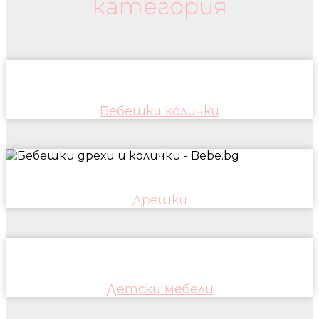
категория
Бебешки колички
Дрешки
Детски мебели