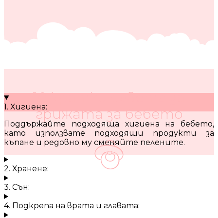
10 кратки съвета за
1. Хигиена:
грижата за бебето
Поддържайте подходяща хигиена на бебето,
като използвате подходящи продукти за
къпане и редовно му сменяйте пелените.
2. Хранене:
3. Сън:
4. Подкрепа на врата и главата: