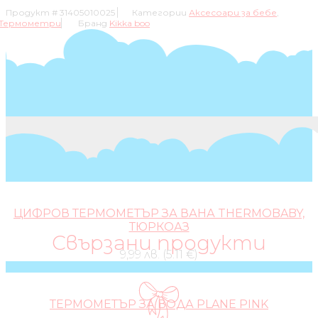
Продукт #
31405010025
Категории
Аксесоари за бебе
,
Термометри
Бранд
Kikka boo
ЦИФРОВ ТЕРМОМЕТЪР ЗА ВАНА THERMOBABY,
ТЮРКОАЗ
Свързани продукти
9,99 лв. (5.11 €)
ТЕРМОМЕТЪР ЗА ВОДА PLANE PINK