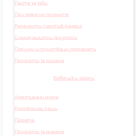
Паста за зъби
При смяна на пелените
Репеленти ( против комари)
Слънцезащитни продукти
Перилни и почистващи препарати
Продукти за хигиена
Бебешки храни
Адаптирани млека
Разтворими каши
Пюрета
Продукти за хранене