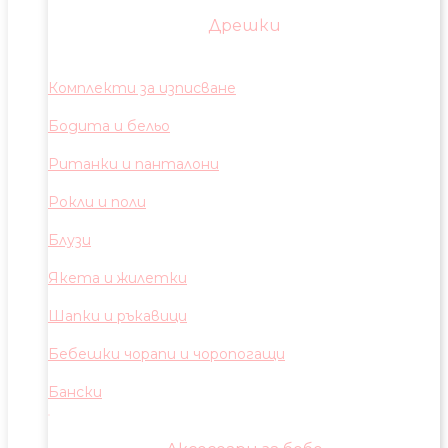
Дрешки
Комплекти за изписване
Бодита и бельо
Ританки и панталони
Рокли и поли
Блузи
Якета и жилетки
Шапки и ръкавици
Бебешки чорапи и чоропогащи
Бански