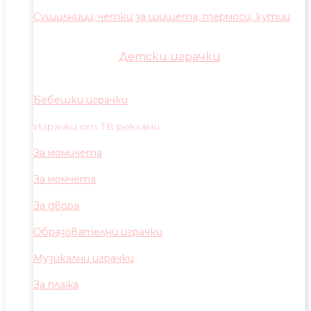
Сушилници, четки за шишета, термоси, кутии
Детски играчки
Бебешки играчки
Играчки от ТВ реклами
За момичета
За момчета
За двора
Образователни играчки
Музикални играчки
За плажа