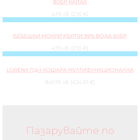
80БР КАПАК
4,99 лв. (2.55 €)
БЕБЕШКИ МОКРИ КЪРПИ 99% ВОДА 60БР
4,99 лв. (2.55 €)
LORENA ПДЧ КОШАРА МУЛТИФУНКЦИОНАЛНА
849,99 лв. (434.59 €)
Бебешки колички и дрехи
Пазарувайте по