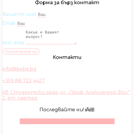
Форма за бърз контакт
Вашето име
Email
text area
Попитайте ни!
Контакти
info@bebe.bg
+359 88 723 4427
кв. Студентски град, ул. „Проф. Александър Фол“,
2, ет. партер
Последвайте ни! 👼🏼
Facebook
Instagram
Youtube
Pinterest