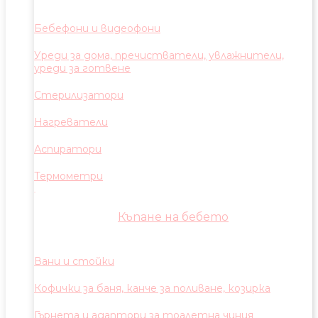
Бебефони и видеофони
Уреди за дома, пречистватели, увлажнители,
уреди за готвене
Стерилизатори
Нагреватели
Аспиратори
Термометри
Къпане на бебето
Вани и стойки
Кофички за баня, канче за поливане, козирка
Гърнета и адаптори за тоалетна чиния