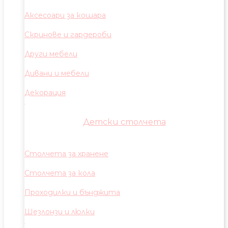
Аксесоари за кошара
Скринове и гардероби
Други мебели
Дивани и мебели
Декорация
Детски столчета
Столчета за хранене
Столчета за кола
Проходилки и бънджита
Шезлонзи и люлки