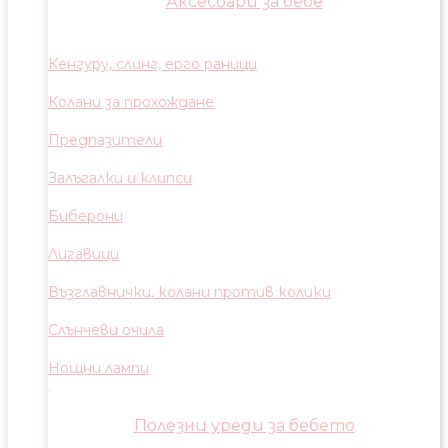
Аксесоари за бебе
Кенгуру, слинг, ерго раници
Колани за прохождане
Предпазители
Залъгалки и клипси
Биберони
Лигавици
Възглавнички, колани против колики
Слънчеви очила
Нощни лампи
Полезни уреди за бебето