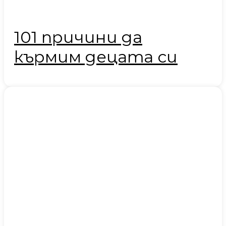
101 причини да
кърмим децата си