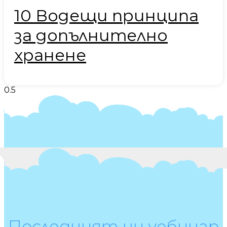
10 Водещи принципа
за допълнително
хранене
Последният ни уебинар