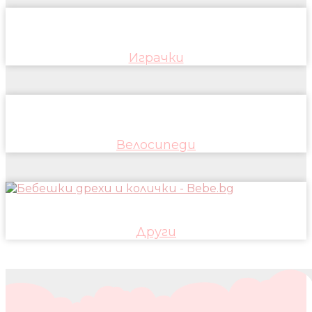
Играчки
Велосипеди
Други