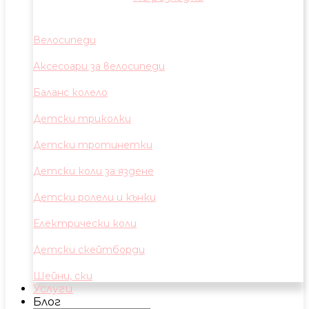
Велосипеди
Аксесоари за велосипеди
Баланс колело
Детски триколки
Детски тротинетки
Детски коли за яздене
Детски ролели и кънки
Електрически коли
Детски скейтборди
Шейни, ски
Услуги
Блог