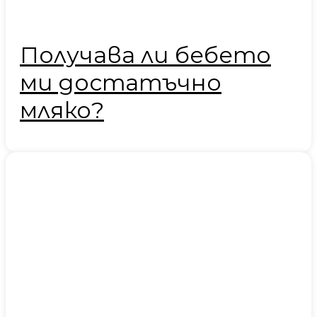
Получава ли бебето
ми достатъчно
мляко?