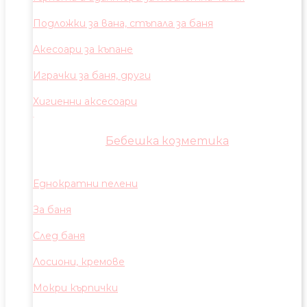
Подложки за вана, стъпала за баня
Акесоари за къпане
Играчки за баня, други
Хигиенни аксесоари
Бебешка козметика
Еднократни пелени
За баня
След баня
Лосиони, кремове
Мокри кърпички