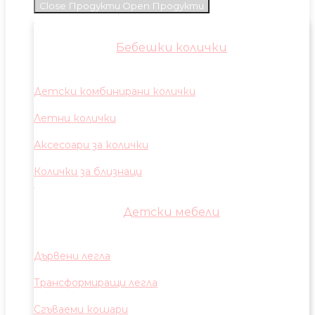
Close Продукти
Open Продукти
Бебешки колички
Детски комбинирани колички
Летни колички
Аксесоари за колички
Колички за близнаци
Детски мебели
Дървени легла
Трансформиращи легла
Сгъваеми кошари