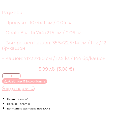
Размери:
– Продукт: 10x4x11 см / 0.04 кг
– Опаковка: 14.7x4x21.5 см / 0.06 кг
– Вътрешен кашон: 35.5×22.5×14 см / 1 кг / 12
бр/кашон
– Кашон: 71x37x60 см / 12.5 кг / 144 бр/кашон
5,99 лв. (3.06 €)
количество
за
Добавяне в количката
ТЕРМОМЕТЪР
Бърза поръчка
ЗА
ВОДА
PLANE
Плащане онлайн
BLUE
Наложен платеж
Безплатна доставка над 100лв