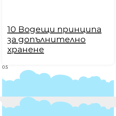
10 Водещи принципа
за допълнително
хранене