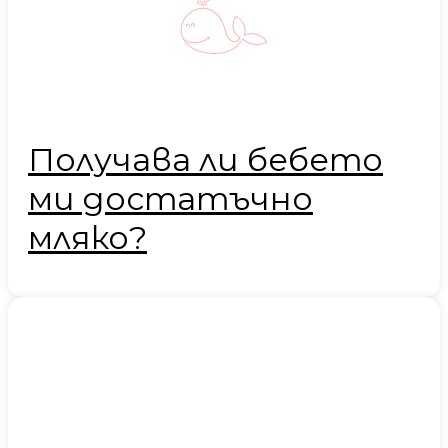
Получава ли бебето
ми достатъчно
мляко?