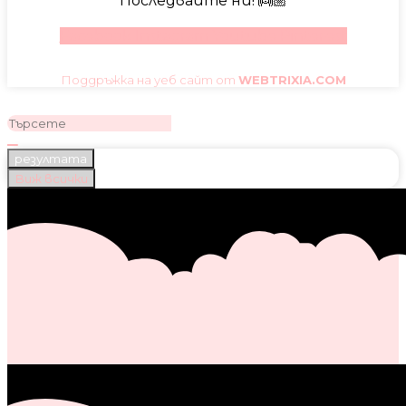
Последвайте ни! 👼🏼
Facebook
Instagram
Youtube
Pinterest
Поддръжка на уеб сайт от
WEBTRIXIA.COM
резултата
Виж всички