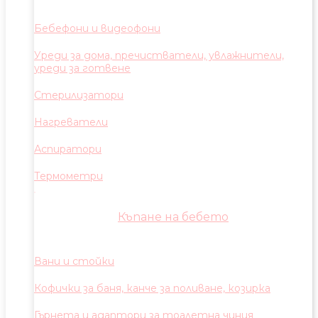
Бебефони и видеофони
Уреди за дома, пречистватели, увлажнители,
уреди за готвене
Стерилизатори
Нагреватели
Аспиратори
Термометри
Къпане на бебето
Вани и стойки
Кофички за баня, канче за поливане, козирка
Гърнета и адаптори за тоалетна чиния