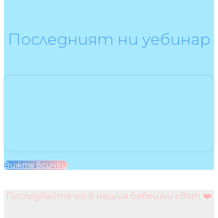
Последният ни уебинар
Вижте всички
Последвайте ни в нашия бебешки свят ❤️