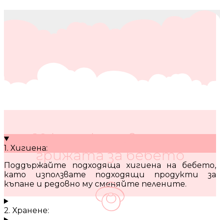
10 кратки съвета за
1. Хигиена:
грижата за бебето
Поддържайте подходяща хигиена на бебето,
като използвате подходящи продукти за
къпане и редовно му сменяйте пелените.
2. Хранене: