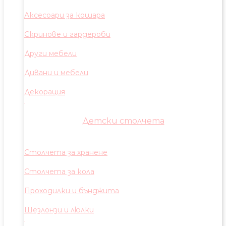
Аксесоари за кошара
Скринове и гардероби
Други мебели
Дивани и мебели
Декорация
Детски столчета
Столчета за хранене
Столчета за кола
Проходилки и бънджита
Шезлонзи и люлки