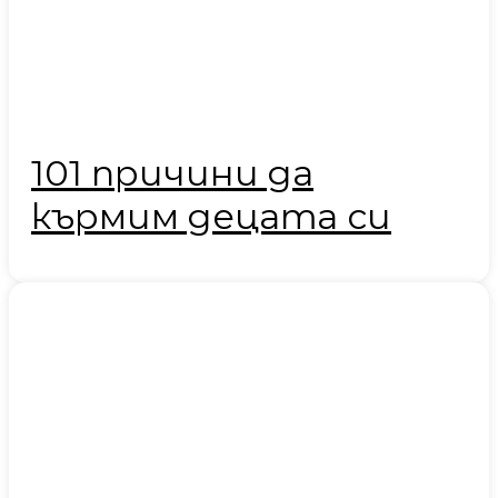
101 причини да
кърмим децата си