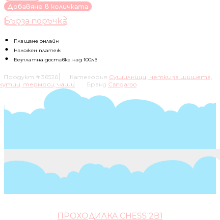
за
Добавяне в количката
ТЕРМОЧАНТА
Бърза поръчка
ЗА
ЧЕСАЛКИ
И
Плащане онлайн
БИБЕРОНИ
Наложен платеж
CELIO
Безплатна доставка над 100лв
РОЗОВ
Продукт #
36526
Категория
Сушилници, четки за шишета,
кутии, термоси, чаши
Бранд
Cangaroo
ПРОХОДИЛКА CHESS 2В1