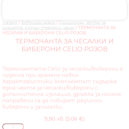
Начало
/
Бебешки храни
/
Сушилници, четки за
шишета, кутии, термоси, чаши
/ ТЕРМОЧАНТА ЗА
ЧЕСАЛКИ И БИБЕРОНИ CELIO РОЗОВ
ТЕРМОЧАНТА ЗА ЧЕСАЛКИ И
БИБЕРОНИ CELIO РОЗОВ
Термочантата Celio за чесалки/биберони е
чудесна при хранене навън.
Характеристики: комплектът съдържа
една чанта за чесалки/биберони с
допълнителна изолация, дръжка за носене.
Направени са да побират различни
биберони и залъгалки.
9,90 лв. (5.06 €)
количество