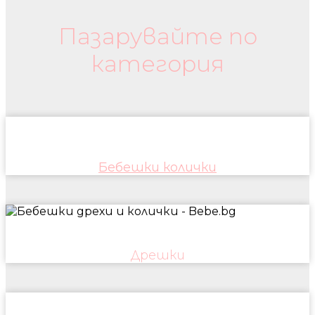
Пазарувайте по
категория
Бебешки колички
Дрешки