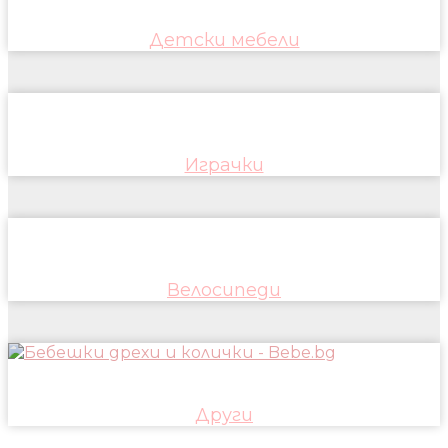
Детски мебели
Играчки
Велосипеди
Други