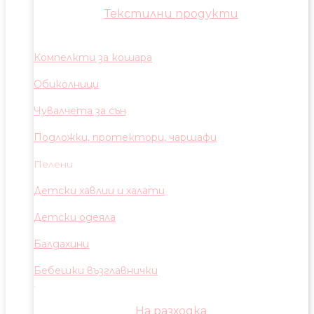
Текстилни продукти
Компелкти за кошара
Обиколници
Чувалчета за сън
Подложки, протектори, чаршафи
Пелени
Детски хавлии и халати
Детски одеяла
Балдахини
Бебешки възглавнички
На разходка