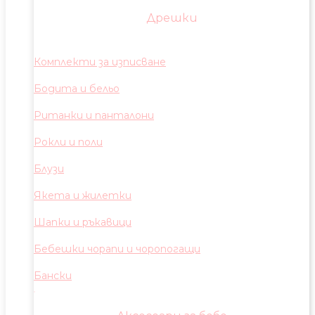
Дрешки
Комплекти за изписване
Бодита и бельо
Ританки и панталони
Рокли и поли
Блузи
Якета и жилетки
Шапки и ръкавици
Бебешки чорапи и чоропогащи
Бански