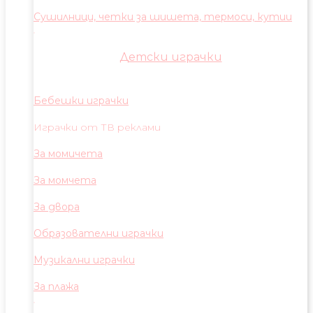
Сушилници, четки за шишета, термоси, кутии
Детски играчки
Бебешки играчки
Играчки от ТВ реклами
За момичета
За момчета
За двора
Образователни играчки
Музикални играчки
За плажа