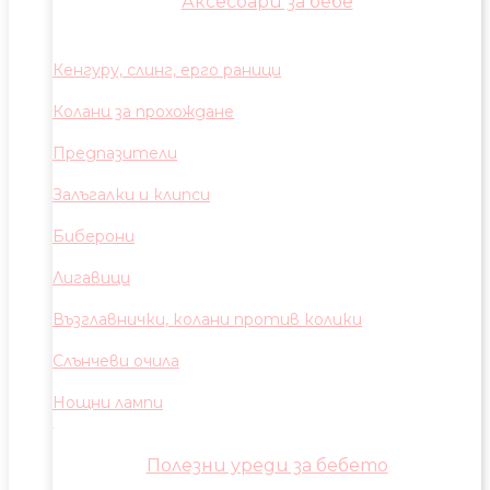
Аксесоари за бебе
Кенгуру, слинг, ерго раници
Колани за прохождане
Предпазители
Залъгалки и клипси
Биберони
Лигавици
Възглавнички, колани против колики
Слънчеви очила
Нощни лампи
Полезни уреди за бебето