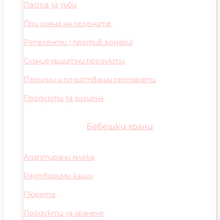
Паста за зъби
При смяна на пелените
Репеленти ( против комари)
Слънцезащитни продукти
Перилни и почистващи препарати
Продукти за хигиена
Бебешки храни
Адаптирани млека
Разтворими каши
Пюрета
Продукти за хранене