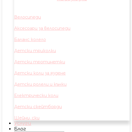
Велосипеди
Аксесоари за велосипеди
Баланс колело
Детски триколки
Детски тротинетки
Детски коли за яздене
Детски ролели и кънки
Електрически коли
Детски скейтборди
Шейни, ски
Услуги
Блог