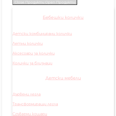
Close Продукти
Open Продукти
Бебешки колички
Детски комбинирани колички
Летни колички
Аксесоари за колички
Колички за близнаци
Детски мебели
Дървени легла
Трансформиращи легла
Сгъваеми кошари