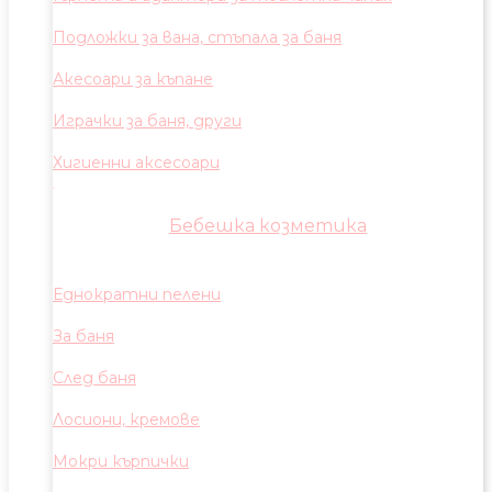
Подложки за вана, стъпала за баня
Акесоари за къпане
Играчки за баня, други
Хигиенни аксесоари
Бебешка козметика
Еднократни пелени
За баня
След баня
Лосиони, кремове
Мокри кърпички