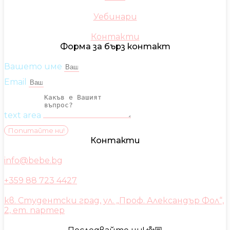
Уебинари
Контакти
Форма за бърз контакт
Вашето име
Email
text area
Попитайте ни!
Контакти
info@bebe.bg
+359 88 723 4427
кв. Студентски град, ул. „Проф. Александър Фол“,
2, ет. партер