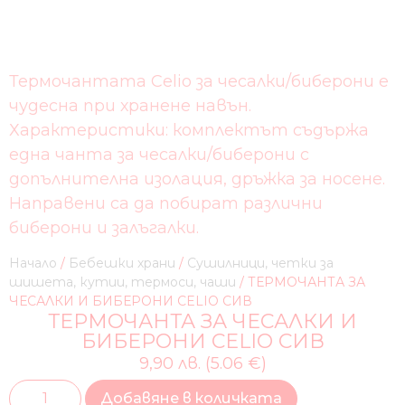
Термочантата Celio за чесалки/биберони е
чудесна при хранене навън.
Характеристики: комплектът съдържа
една чанта за чесалки/биберони с
допълнителна изолация, дръжка за носене.
Направени са да побират различни
биберони и залъгалки.
Начало
/
Бебешки храни
/
Сушилници, четки за
шишета, кутии, термоси, чаши
/ ТЕРМОЧАНТА ЗА
ЧЕСАЛКИ И БИБЕРОНИ CELIO СИВ
ТЕРМОЧАНТА ЗА ЧЕСАЛКИ И
БИБЕРОНИ CELIO СИВ
9,90 лв. (5.06 €)
Добавяне в количката