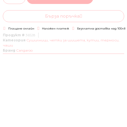
Бърза поръчка
Плащане онлайн
Наложен платеж
Безплатна доставка над 100лв
Продукт #
36528
Категория
Сушилници, четки за шишета, кутии, термоси,
чаши
Бранд
Cangaroo