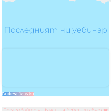
Последният ни уебинар
Вижте всички
Последвайте ни в нашия бебешки свят ❤️