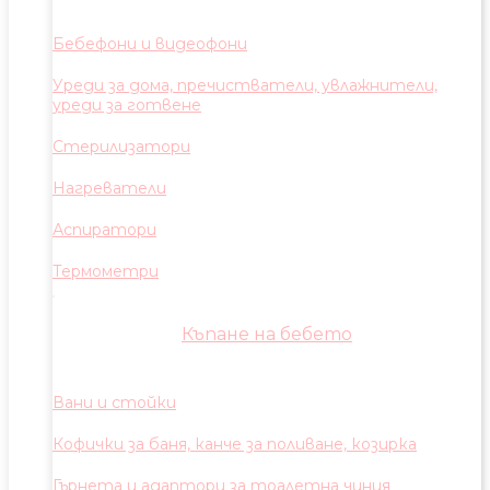
Бебефони и видеофони
Уреди за дома, пречистватели, увлажнители,
уреди за готвене
Стерилизатори
Нагреватели
Аспиратори
Термометри
Къпане на бебето
Вани и стойки
Кофички за баня, канче за поливане, козирка
Гърнета и адаптори за тоалетна чиния