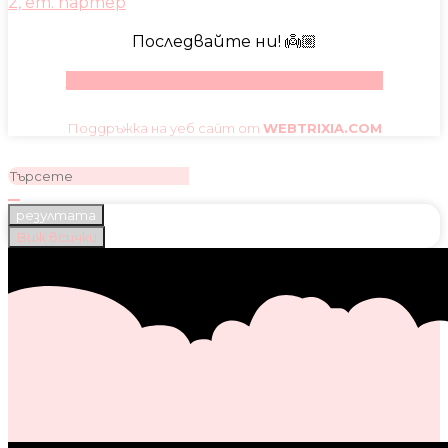
2, ет. партер
Последвайте ни! 👼🏼
Facebook
Instagram
Youtube
Pinterest
Поддръжка на уеб сайт от
WEBTRIXIA.COM
резултата
Виж всички