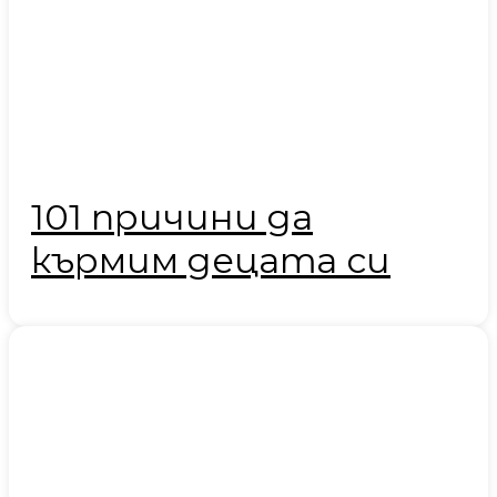
101 причини да
кърмим децата си