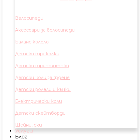
Велосипеди
Аксесоари за велосипеди
Баланс колело
Детски триколки
Детски тротинетки
Детски коли за яздене
Детски ролели и кънки
Електрически коли
Детски скейтборди
Шейни, ски
Услуги
Блог