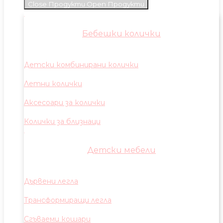
Close Продукти
Open Продукти
Бебешки колички
Детски комбинирани колички
Летни колички
Аксесоари за колички
Колички за близнаци
Детски мебели
Дървени легла
Трансформиращи легла
Сгъваеми кошари