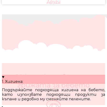
Други
10 кратки съвета за
1. Хигиена:
грижата за бебето
Поддържайте подходяща хигиена на бебето,
като използвате подходящи продукти за
къпане и редовно му сменяйте пелените.