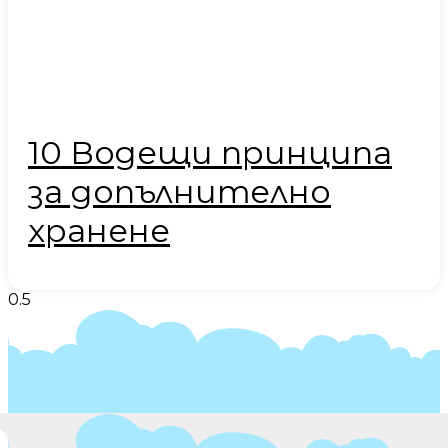
10 Водещи принципа
за допълнително
хранене