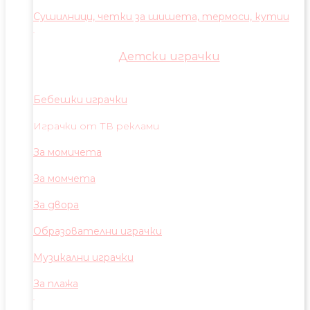
Сушилници, четки за шишета, термоси, кутии
Детски играчки
Бебешки играчки
Играчки от ТВ реклами
За момичета
За момчета
За двора
Образователни играчки
Музикални играчки
За плажа