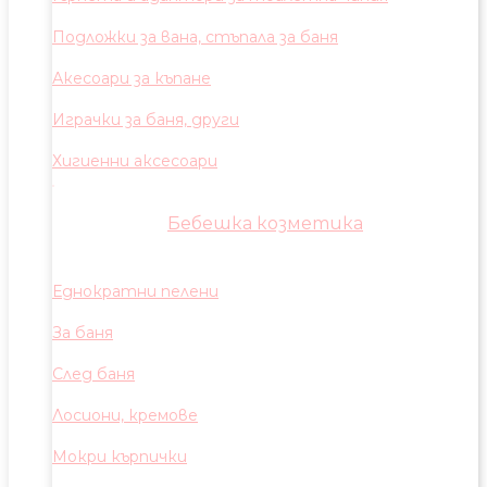
Подложки за вана, стъпала за баня
Акесоари за къпане
Играчки за баня, други
Хигиенни аксесоари
Бебешка козметика
Еднократни пелени
За баня
След баня
Лосиони, кремове
Мокри кърпички