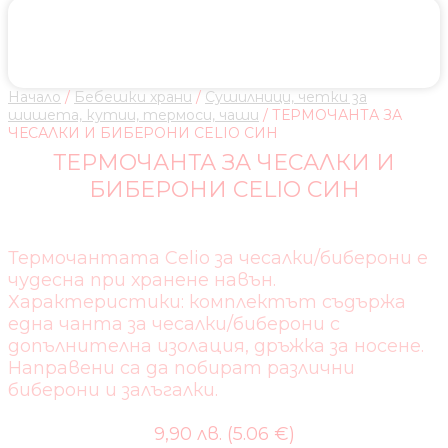
Начало
/
Бебешки храни
/
Сушилници, четки за
шишета, кутии, термоси, чаши
/ ТЕРМОЧАНТА ЗА
ЧЕСАЛКИ И БИБЕРОНИ CELIO СИН
ТЕРМОЧАНТА ЗА ЧЕСАЛКИ И
БИБЕРОНИ CELIO СИН
Термочантата Celio за чесалки/биберони е
чудесна при хранене навън.
Характеристики: комплектът съдържа
една чанта за чесалки/биберони с
допълнителна изолация, дръжка за носене.
Направени са да побират различни
биберони и залъгалки.
9,90 лв. (5.06 €)