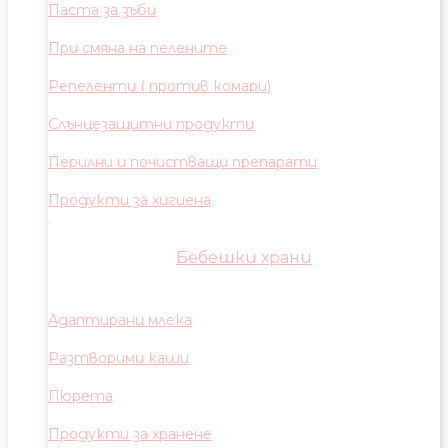
Паста за зъби
При смяна на пелените
Репеленти ( против комари)
Слънцезащитни продукти
Перилни и почистващи препарати
Продукти за хигиена
Бебешки храни
Адаптирани млека
Разтворими каши
Пюрета
Продукти за хранене