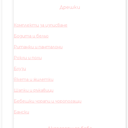
Дрешки
Комплекти за изписване
Бодита и бельо
Ританки и панталони
Рокли и поли
Блузи
Якета и жилетки
Шапки и ръкавици
Бебешки чорапи и чоропогащи
Бански