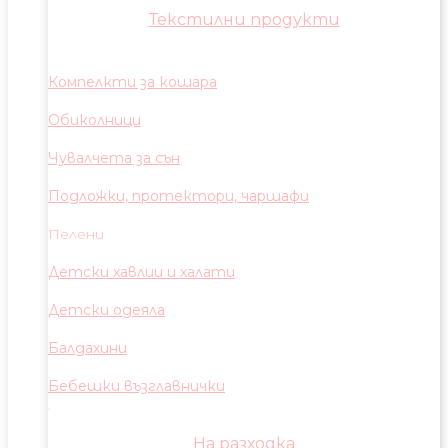
Текстилни продукти
Компелкти за кошара
Обиколници
Чувалчета за сън
Подложки, протектори, чаршафи
Пелени
Детски хавлии и халати
Детски одеяла
Балдахини
Бебешки възглавнички
На разходка