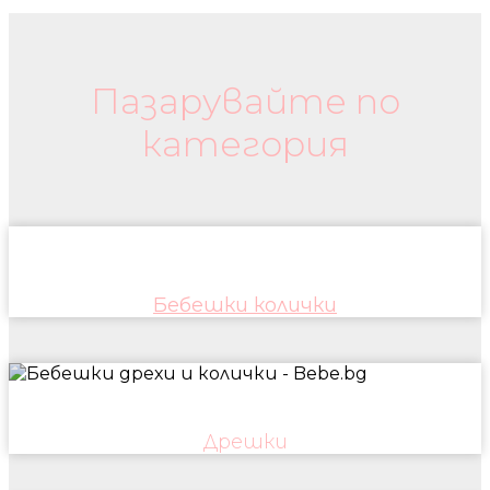
Бебешки колички и дрехи
Пазарувайте по
категория
Бебешки колички
Дрешки