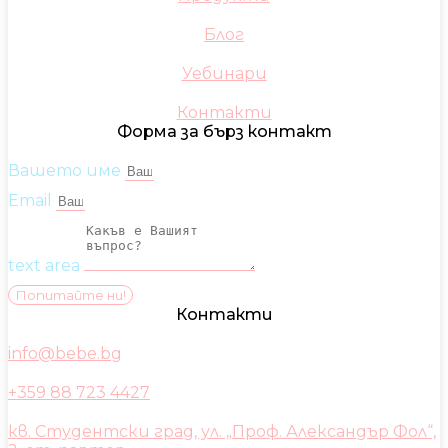
Блог
Уебинари
Контакти
Форма за бърз контакт
Вашето име
Email
text area
Попитайте ни!
Контакти
info@bebe.bg
+359 88 723 4427
кв. Студентски град, ул. „Проф. Александър Фол“,