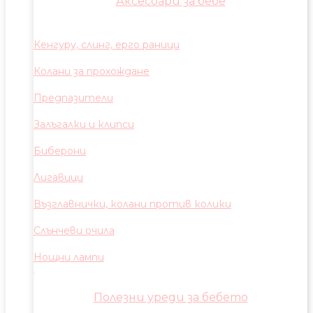
Аксесоари за бебе
Кенгуру, слинг, ерго раници
Колани за прохождане
Предпазители
Залъгалки и клипси
Биберони
Лигавици
Възглавнички, колани против колики
Слънчеви очила
Нощни лампи
Полезни уреди за бебето