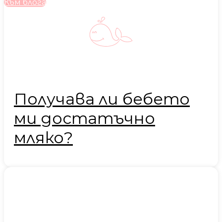
Към блога
Получава ли бебето
ми достатъчно
мляко?