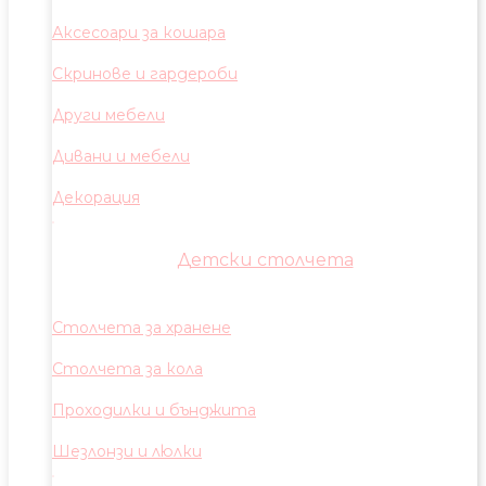
Аксесоари за кошара
Скринове и гардероби
Други мебели
Дивани и мебели
Декорация
Детски столчета
Столчета за хранене
Столчета за кола
Проходилки и бънджита
Шезлонзи и люлки