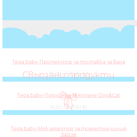
Tega baby-Протектор за поставка за вана
Свързани продукти
12,20 лв. (6.24 €)
Tega baby-Подложка за къпане Dog&Cat
14,50 лв. (7.41 €)
Tega baby-Мек адаптор за тоалетна чиния
Зайче