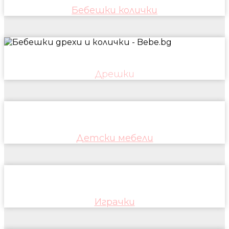
Бебешки колички
Дрешки
Детски мебели
Играчки