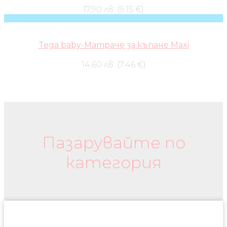
17,90 лв. (9.15 €)
Tega baby-Матраче за къпане Maxi
14,60 лв. (7.46 €)
Бебешки колички и дрехи
Пазарувайте по
категория