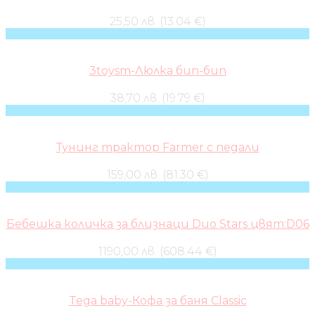
25,50 лв. (13.04 €)
3toysm-Люлка бип-бип
38,70 лв. (19.79 €)
Тунинг трактор Farmer с педали
159,00 лв. (81.30 €)
Бебешка количка за близнаци Duo Stars цвят:D06
1190,00 лв. (608.44 €)
Tega baby-Кофа за баня Classic