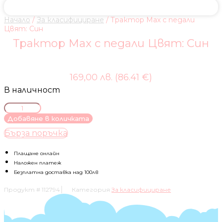
Начало
/
За класифициране
/ Трактор Max с педали
Цвят: Син
Трактор Max с педали Цвят: Син
169,00 лв. (86.41 €)
В наличност
количество
за
Добавяне в количката
Трактор
Бърза поръчка
Max
с
педали
Плащане онлайн
Цвят:
Наложен платеж
Син
Безплатна доставка над 100лв
Продукт #
112794
Категория
За класифициране