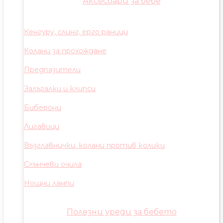
Аксесоари за бебе
Кенгуру, слинг, ерго раници
Колани за прохождане
Предпазители
Залъгалки и клипси
Биберони
Лигавици
Възглавнички, колани против колики
Слънчеви очила
Нощни лампи
Полезни уреди за бебето