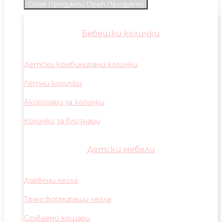
Close Продукти
Open Продукти
Бебешки колички
Детски комбинирани колички
Летни колички
Аксесоари за колички
Колички за близнаци
Детски мебели
Дървени легла
Трансформиращи легла
Сгъваеми кошари