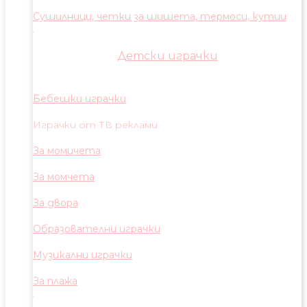
Сушилници, четки за шишета, термоси, кутии
Детски играчки
Бебешки играчки
Играчки от ТВ реклами
За момичета
За момчета
За двора
Образователни играчки
Музикални играчки
За плажа