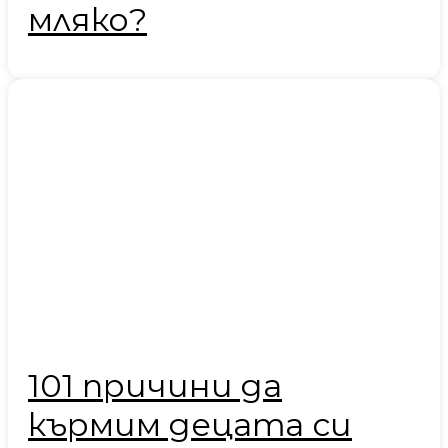
мляко?
101 причини да
кърмим децата си