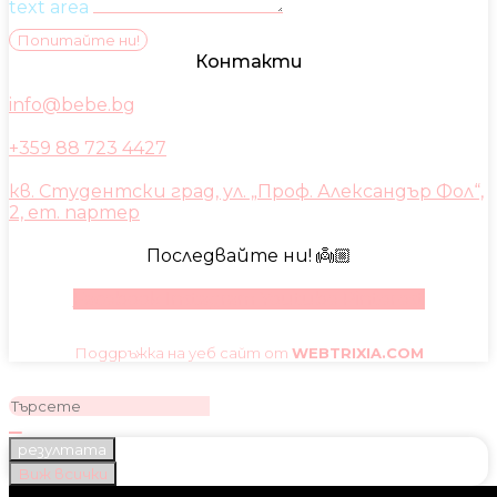
text area
Попитайте ни!
Контакти
info@bebe.bg
+359 88 723 4427
кв. Студентски град, ул. „Проф. Александър Фол“,
2, ет. партер
Последвайте ни! 👼🏼
Facebook
Instagram
Youtube
Pinterest
Поддръжка на уеб сайт от
WEBTRIXIA.COM
резултата
Виж всички