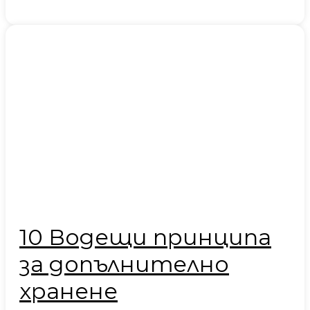
10 Водещи принципа
за допълнително
хранене