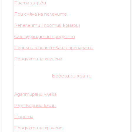
Паста за зъби
При смяна на пелените
Репеленти ( против комари)
Слънцезащитни продукти
Перилни и почистващи препарати
Продукти за хигиена
Бебешки храни
Адаптирани млека
Разтворими каши
Пюрета
Продукти за хранене