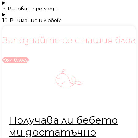
9. Редовни прегледи:
10. Внимание и любов:
Запознайте се с нашия блог
Към блога
Получава ли бебето
ми достатъчно