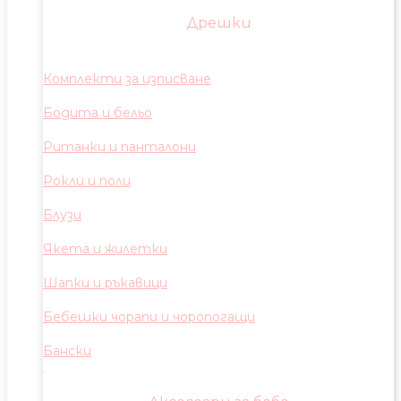
Дрешки
Комплекти за изписване
Бодита и бельо
Ританки и панталони
Рокли и поли
Блузи
Якета и жилетки
Шапки и ръкавици
Бебешки чорапи и чоропогащи
Бански