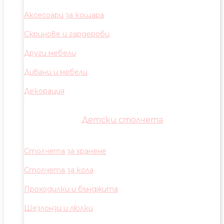
Аксесоари за кошара
Скринове и гардероби
Други мебели
Дивани и мебели
Декорация
Детски столчета
Столчета за хранене
Столчета за кола
Проходилки и бънджита
Шезлонзи и люлки