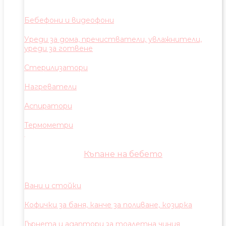
Бебефони и видеофони
Уреди за дома, пречистватели, увлажнители,
уреди за готвене
Стерилизатори
Нагреватели
Аспиратори
Термометри
Къпане на бебето
Вани и стойки
Кофички за баня, канче за поливане, козирка
Гърнета и адаптори за тоалетна чиния