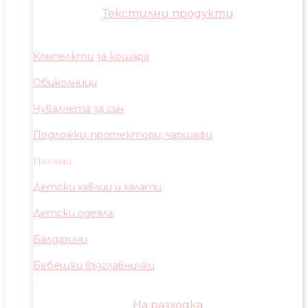
Текстилни продукти
Компелкти за кошара
Обиколници
Чувалчета за сън
Подложки, протектори, чаршафи
Пелени
Детски хавлии и халати
Детски одеяла
Балдахини
Бебешки възглавнички
На разходка