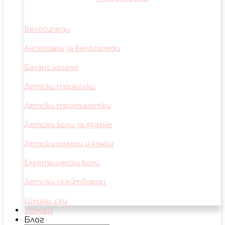
Велосипеди
Аксесоари за велосипеди
Баланс колело
Детски триколки
Детски тротинетки
Детски коли за яздене
Детски ролели и кънки
Електрически коли
Детски скейтборди
Шейни, ски
Услуги
Блог