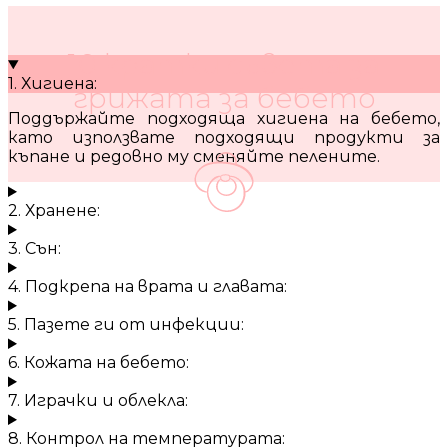
10 кратки съвета за
1. Хигиена:
грижата за бебето
Поддържайте подходяща хигиена на бебето,
като използвате подходящи продукти за
къпане и редовно му сменяйте пелените.
2. Хранене:
3. Сън:
4. Подкрепа на врата и главата:
5. Пазете ги от инфекции:
6. Кожата на бебето:
7. Играчки и облекла:
8. Контрол на температурата: