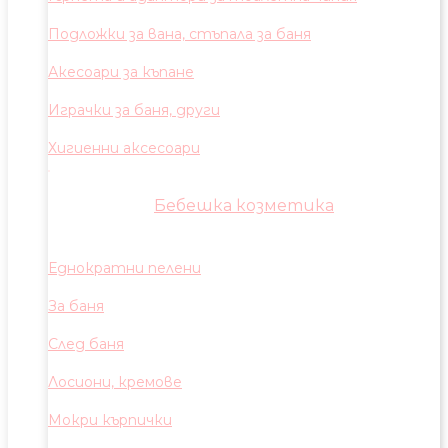
Подложки за вана, стъпала за баня
Акесоари за къпане
Играчки за баня, други
Хигиенни аксесоари
Бебешка козметика
Еднократни пелени
За баня
След баня
Лосиони, кремове
Мокри кърпички