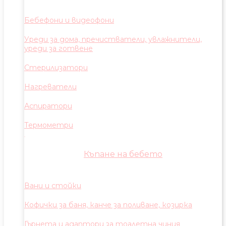
Бебефони и видеофони
Уреди за дома, пречистватели, увлажнители,
уреди за готвене
Стерилизатори
Нагреватели
Аспиратори
Термометри
Къпане на бебето
Вани и стойки
Кофички за баня, канче за поливане, козирка
Гърнета и адаптори за тоалетна чиния