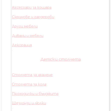
Аксесоари за кошара
Скринове и гардероби
Други мебели
Дивани и мебели
Декорация
Детски столчета
Столчета за хранене
Столчета за кола
Проходилки и бънджита
Шезлонзи и люлки