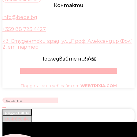
Контакти
info@bebe.bg
+359 88 723 4427
кв. Студентски град, ул. „Проф. Александър Фол“,
2, ет. партер
Последвайте ни! 👼🏼
Facebook
Instagram
Youtube
Pinterest
Поддръжка на уеб сайт от
WEBTRIXIA.COM
резултата
Виж всички