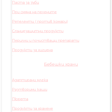
Паста за зъби
При смяна на пелените
Репеленти ( против комари)
Слънцезащитни продукти
Перилни и почистващи препарати
Продукти за хигиена
Бебешки храни
Адаптирани млека
Разтворими каши
Пюрета
Продукти за хранене