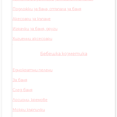
Подложки за вана, стъпала за баня
Акесоари за къпане
Играчки за баня, други
Хигиенни аксесоари
Бебешка козметика
Еднократни пелени
За баня
След баня
Лосиони, кремове
Мокри кърпички