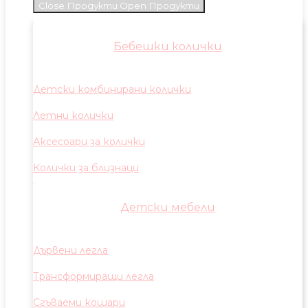
Close Продукти
Open Продукти
Бебешки колички
Детски комбинирани колички
Летни колички
Аксесоари за колички
Колички за близнаци
Детски мебели
Дървени легла
Трансформиращи легла
Сгъваеми кошари