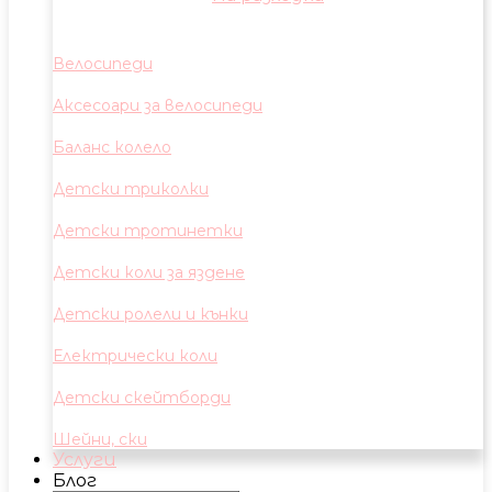
Велосипеди
Аксесоари за велосипеди
Баланс колело
Детски триколки
Детски тротинетки
Детски коли за яздене
Детски ролели и кънки
Електрически коли
Детски скейтборди
Шейни, ски
Услуги
Блог