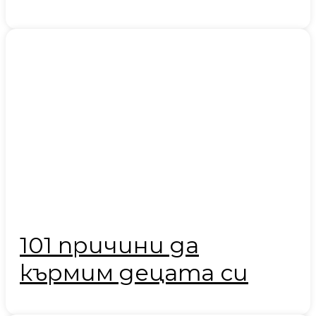
101 причини да
кърмим децата си