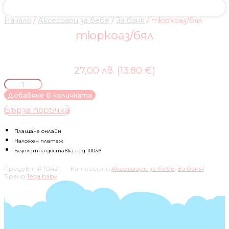
Начало
/
Аксесоари за бебе
/
За баня
/ тюркоаз/бял
тюркоаз/бял
27,00 лв. (13.80 €)
количество
за
Добавяне в количката
тюркоаз/
Бърза поръчка
бял
Плащане онлайн
Наложен платеж
Безплатна доставка над 100лв
Продукт #
11242
Категории
Аксесоари за бебе
,
За баня
Бранд
Tega baby