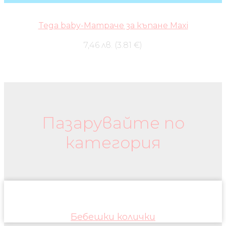
Tega baby-Матраче за къпане Maxi
7,46 лв. (3.81 €)
Бебешки колички и дрехи
Пазарувайте по
категория
Бебешки колички