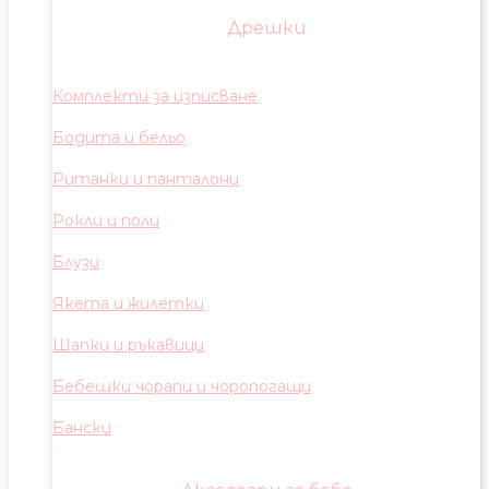
Дрешки
Комплекти за изписване
Бодита и бельо
Ританки и панталони
Рокли и поли
Блузи
Якета и жилетки
Шапки и ръкавици
Бебешки чорапи и чоропогащи
Бански