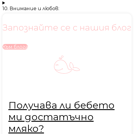
10. Внимание и любов:
Запознайте се с нашия блог
Към блога
Получава ли бебето
ми достатъчно
мляко?