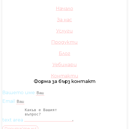
Начало
За нас
Услуги
Продукти
Блог
Уебинари
Контакти
Форма за бърз контакт
Вашето име
Email
text area
Попитайте ни!