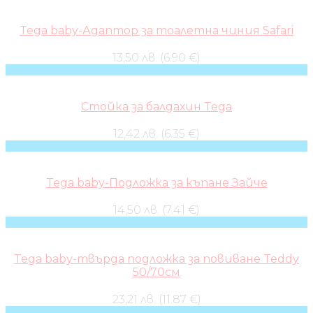
Tega baby-Адаптор за тоалетна чиния Safari
13,50 лв. (6.90 €)
Стойка за балдахин Tega
12,42 лв. (6.35 €)
Tega baby-Подложка за къпане Зайче
14,50 лв. (7.41 €)
Tega baby-твърда подложка за повиване Teddy
50/70см
23,21 лв. (11.87 €)