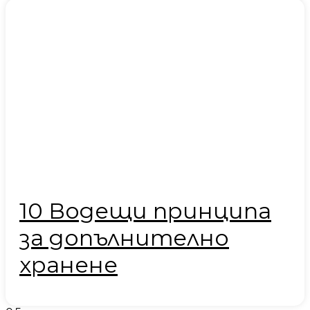
10 Водещи принципа
за допълнително
хранене