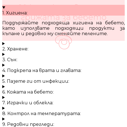
10 кратки съвета за
1. Хигиена:
грижата за бебето
Поддържайте подходяща хигиена на бебето,
като използвате подходящи продукти за
къпане и редовно му сменяйте пелените.
2. Хранене:
3. Сън:
4. Подкрепа на врата и главата:
5. Пазете ги от инфекции:
6. Кожата на бебето:
7. Играчки и облекла:
8. Контрол на температурата:
9. Редовни прегледи: