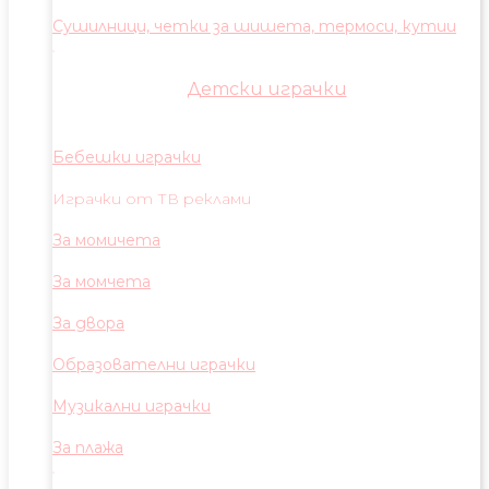
Сушилници, четки за шишета, термоси, кутии
Детски играчки
Бебешки играчки
Играчки от ТВ реклами
За момичета
За момчета
За двора
Образователни играчки
Музикални играчки
За плажа