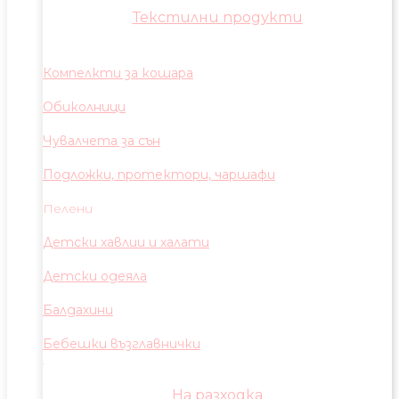
Текстилни продукти
Компелкти за кошара
Обиколници
Чувалчета за сън
Подложки, протектори, чаршафи
Пелени
Детски хавлии и халати
Детски одеяла
Балдахини
Бебешки възглавнички
На разходка