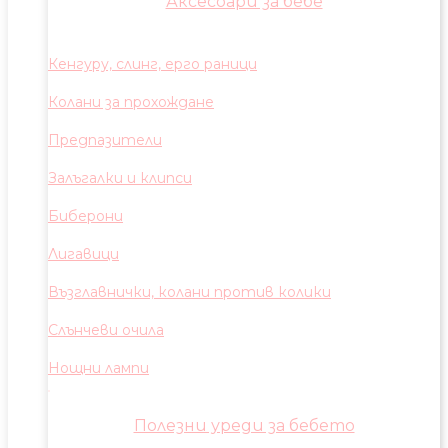
Аксесоари за бебе
Кенгуру, слинг, ерго раници
Колани за прохождане
Предпазители
Залъгалки и клипси
Биберони
Лигавици
Възглавнички, колани против колики
Слънчеви очила
Нощни лампи
Полезни уреди за бебето