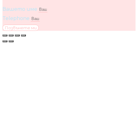
Вашето име
Telephone
Позвънете ми