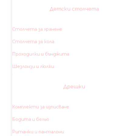
Детски столчета
Столчета за хранене
Столчета за кола
Проходилки и бънджита
Шезлонзи и люлки
Дрешки
Комплекти за изписване
Бодита и бельо
Ританки и панталони