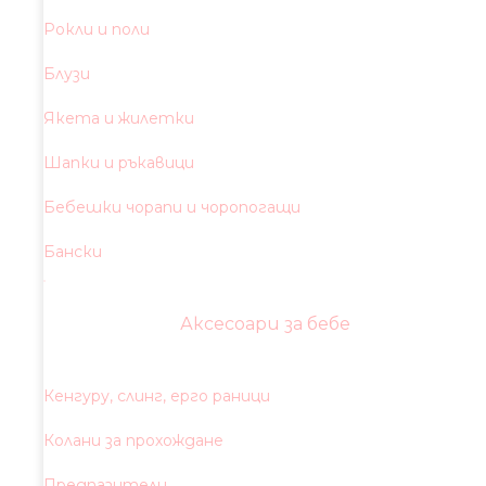
Рокли и поли
Блузи
Якета и жилетки
Шапки и ръкавици
Бебешки чорапи и чоропогащи
Бански
Аксесоари за бебе
Кенгуру, слинг, ерго раници
Колани за прохождане
Предпазители