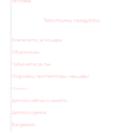
За плажа
Текстилни продукти
Компелкти за кошара
Обиколници
Чувалчета за сън
Подложки, протектори, чаршафи
Пелени
Детски хавлии и халати
Детски одеяла
Балдахини