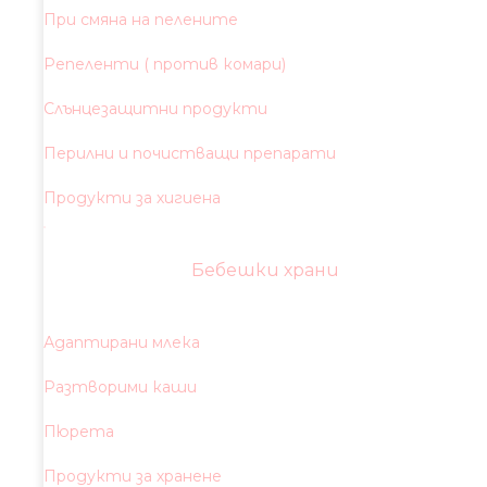
При смяна на пелените
Репеленти ( против комари)
Слънцезащитни продукти
Перилни и почистващи препарати
Продукти за хигиена
Бебешки храни
Адаптирани млека
Разтворими каши
Пюрета
Продукти за хранене