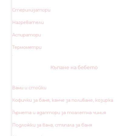
Стерилизатори
Нагреватели
Аспиратори
Термометри
Къпане на бебето
Вани и стойки
Кофички за баня, канче за поливане, козирка
Гърнета и адаптори за тоалетна чиния
Подложки за вана, стъпала за баня