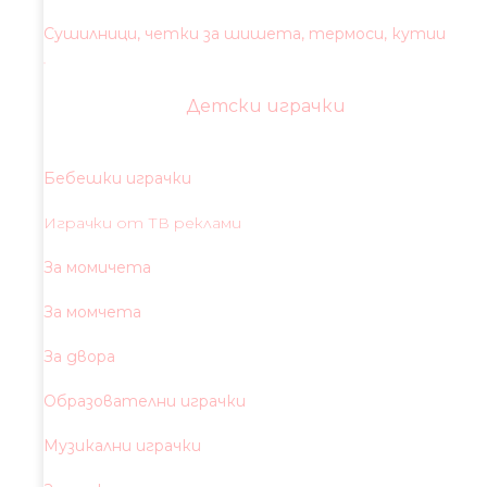
Сушилници, четки за шишета, термоси, кутии
Детски играчки
Бебешки играчки
Играчки от ТВ реклами
За момичета
За момчета
За двора
Образователни играчки
Музикални играчки