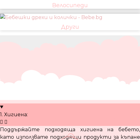
Велосипеди
Други
10 кратки съвета за
1. Хигиена:
грижата за бебето
Поддържайте подходяща хигиена на бебето,
като използвате подходящи продукти за къпане