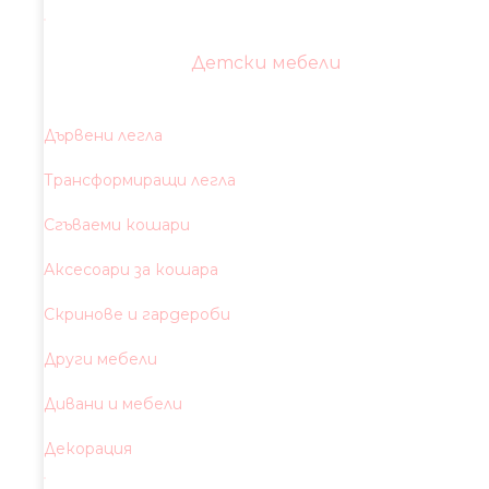
Детски мебели
Дървени легла
Трансформиращи легла
Сгъваеми кошари
Аксесоари за кошара
Скринове и гардероби
Други мебели
Дивани и мебели
Декорация