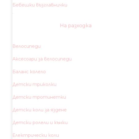
Бебешки възглавнички
На разходка
Велосипеди
Аксесоари за велосипеди
Баланс колело
Детски триколки
Детски тротинетки
Детски коли за яздене
Детски ролели и кънки
Електрически коли