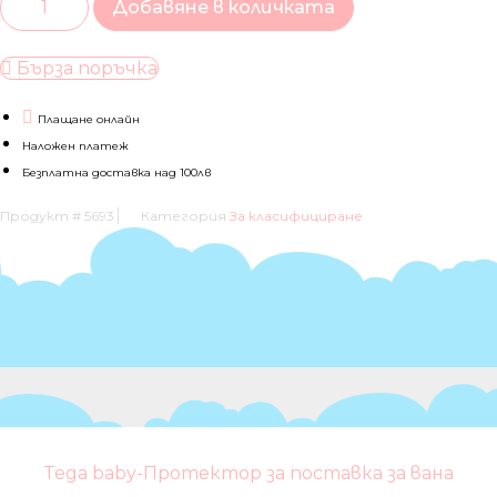
Добавяне в количката
за
Универсален
чувал
вложка
Бърза поръчка
Mini
me
Плащане онлайн
Наложен платеж
Безплатна доставка над 100лв
Продукт #
5693
Категория
За класифициране
Tega baby-Протектор за поставка за вана