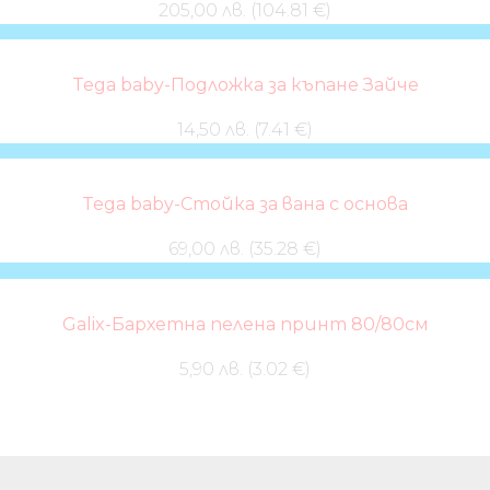
205,00 лв. (104.81 €)
Tega baby-Подложка за къпане Зайче
14,50 лв. (7.41 €)
Tega baby-Стойка за вана с основа
69,00 лв. (35.28 €)
Galix-Бархетна пелена принт 80/80см
5,90 лв. (3.02 €)
Бебешки колички и дрехи