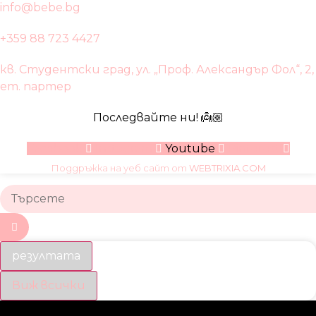
info@bebe.bg
+359 88 723 4427
кв. Студентски град, ул. „Проф. Александър Фол“, 2,
ет. партер
Последвайте ни! 👼🏼
Facebook
Instagram
Youtube
Pinterest
Поддръжка на уеб сайт от
WEBTRIXIA.COM
резултата
Виж всички