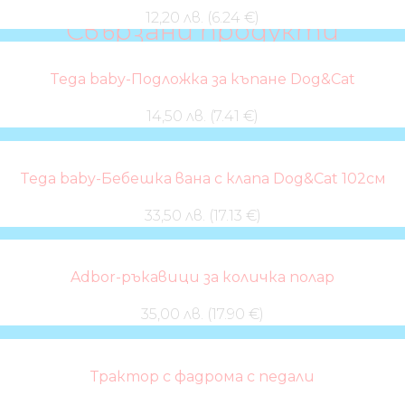
12,20 лв. (6.24 €)
Свързани продукти
Tega baby-Подложка за къпане Dog&Cat
14,50 лв. (7.41 €)
Tega baby-Бебешка вана с клапа Dog&Cat 102см
33,50 лв. (17.13 €)
Adbor-ръкавици за количка полар
35,00 лв. (17.90 €)
Трактор с фадрома с педали