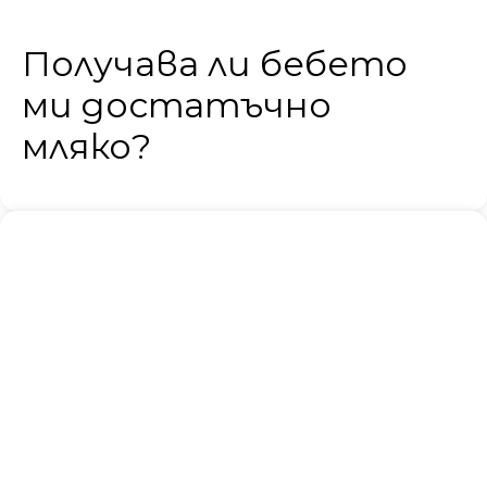
Получава ли бебето
ми достатъчно
мляко?