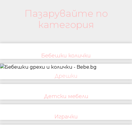
Пазарувайте по
категория
Бебешки колички
Дрешки
Детски мебели
Играчки