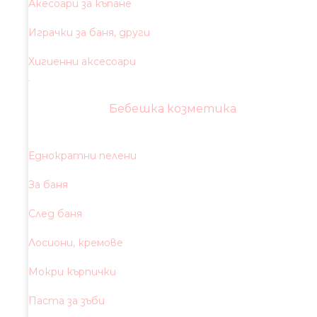
Акесоари за къпане
Играчки за баня, други
Хигиенни аксесоари
Бебешка козметика
Еднократни пелени
За баня
След баня
Лосиони, кремове
Мокри кърпички
Паста за зъби