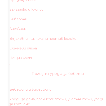
Залъгалки и клипси
Биберони
Лигавици
Възглавнички, колани против колики
Слънчеви очила
Нощни лампи
Полезни уреди за бебето
Бебефони и видеофони
Уреди за дома, пречистватели, увлажнители, уреди
за готвене