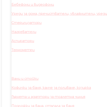
Бебефони и видеофони
Уреди за дома, пречистватели, увлажнители, уред
Стерилизатори
Нагреватели
Аспиратори
Термометри
Вани и стойки
Кофички за баня, канче за поливане, козирка
Гърнета и адаптори за тоалетна чиния
Подложки за вана, стъпала за баня