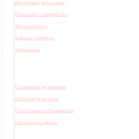
Аксесоари за кошара
Скринове и гардероби
Други мебели
Дивани и мебели
Декорация
Столчета за хранене
Столчета за кола
Проходилки и бънджита
Шезлонзи и люлки