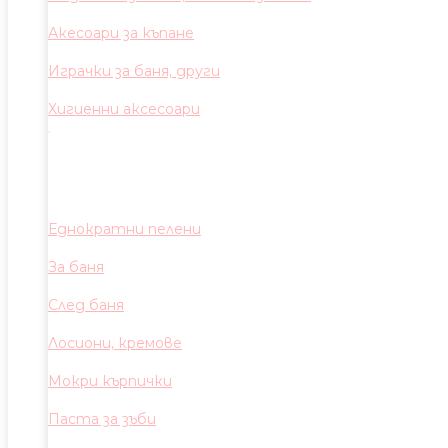
Акесоари за къпане
Играчки за баня, други
Хигиенни аксесоари
Еднократни пелени
За баня
След баня
Лосиони, кремове
Мокри кърпички
Паста за зъби