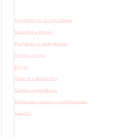
Комплекти за изписване
Бодита и бельо
Ританки и панталони
Рокли и поли
Блузи
Якета и жилетки
Шапки и ръкавици
Бебешки чорапи и чоропогащи
Бански