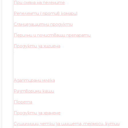
При смяна на пелените
Репеленти ( против комари)
Слънцезащитни продукти
Перилни и почистващи препарати
Продукти за хигиена
Адаптирани млека
Разтворими каши
Пюрета
Продукти за хранене
Сушилници, четки за шишета, термоси, кутии