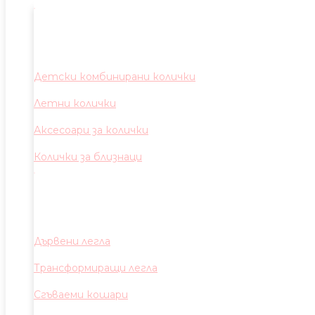
Детски комбинирани колички
Летни колички
Аксесоари за колички
Колички за близнаци
Дървени легла
Трансформиращи легла
Сгъваеми кошари