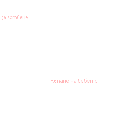
и за готвене
Къпане на бебето