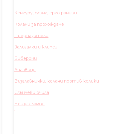
Кенгуру, слинг, ерго раници
Колани за прохождане
Предпазители
Залъгалки и клипси
Биберони
Лигавици
Възглавнички, колани против колики
Слънчеви очила
Нощни лампи