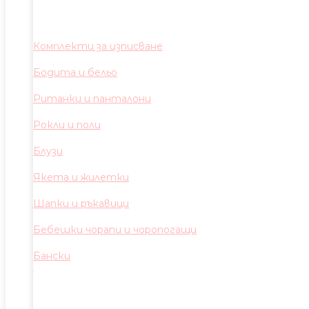
Комплекти за изписване
Бодита и бельо
Ританки и панталони
Рокли и поли
Блузи
Якета и жилетки
Шапки и ръкавици
Бебешки чорапи и чоропогащи
Бански