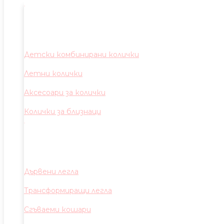
Детски комбинирани колички
Летни колички
Аксесоари за колички
Колички за близнаци
Дървени легла
Трансформиращи легла
Сгъваеми кошари