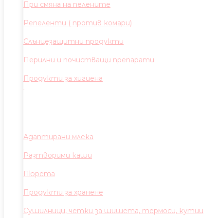
При смяна на пелените
Репеленти ( против комари)
Слънцезащитни продукти
Перилни и почистващи препарати
Продукти за хигиена
Адаптирани млека
Разтворими каши
Пюрета
Продукти за хранене
Сушилници, четки за шишета, термоси, кутии