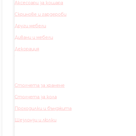
Аксесоари за кошара
Скринове и гардероби
Други мебели
Дивани и мебели
Декорация
Столчета за хранене
Столчета за кола
Проходилки и бънджита
Шезлонзи и люлки