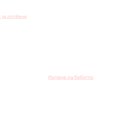
и за готвене
Къпане на бебето