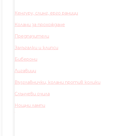
Кенгуру, слинг, ерго раници
Колани за прохождане
Предпазители
Залъгалки и клипси
Биберони
Лигавици
Възглавнички, колани против колики
Слънчеви очила
Нощни лампи