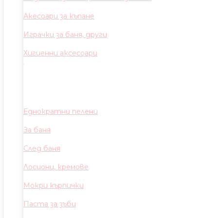
Акесоари за къпане
Играчки за баня, други
Хигиенни аксесоари
Еднократни пелени
За баня
След баня
Лосиони, кремове
Мокри кърпички
Паста за зъби