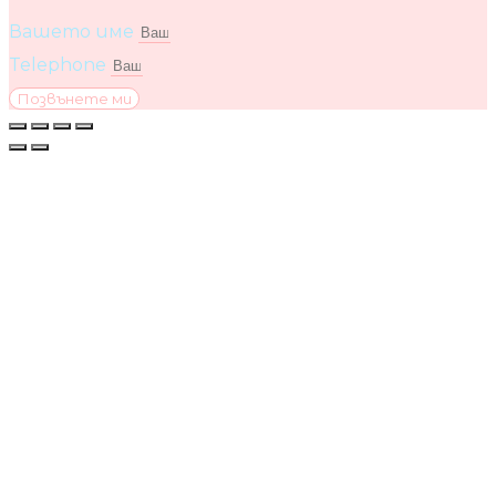
Вашето име
Telephone
Позвънете ми