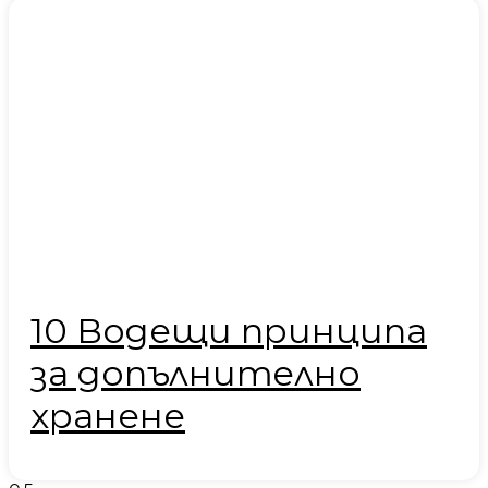
10 Водещи принципа
за допълнително
хранене