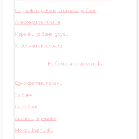
Подложки за вана, стъпала за баня
Акесоари за къпане
Играчки за баня, други
Хигиенни аксесоари
Бебешка козметика
Еднократни пелени
За баня
След баня
Лосиони, кремове
Мокри кърпички