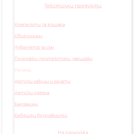
Текстилни продукти
Компелкти за кошара
Обиколници
Чувалчета за сън
Подложки, протектори, чаршафи
Пелени
Детски хавлии и халати
Детски одеяла
Балдахини
Бебешки възглавнички
На разходка