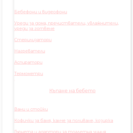
Бебефони и видеофони
Уреди за дома, пречистватели, увлажнители,
уреди за готвене
Стерилизатори
Нагреватели
Аспиратори
Термометри
Къпане на бебето
Вани и стойки
Кофички за баня, канче за поливане, козирка
Гърнета и адаптори за тоалетна чиния