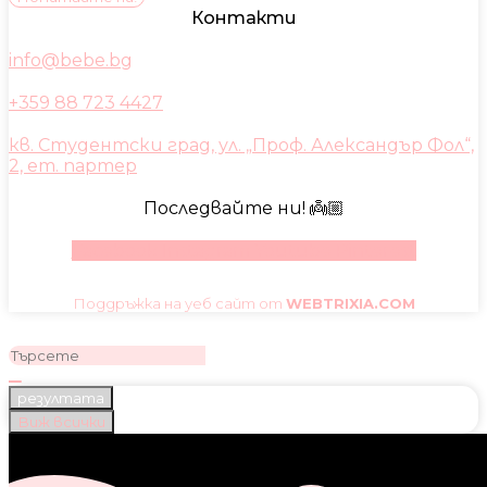
Контакти
info@bebe.bg
+359 88 723 4427
кв. Студентски град, ул. „Проф. Александър Фол“,
2, ет. партер
Последвайте ни! 👼🏼
Facebook
Instagram
Youtube
Pinterest
Поддръжка на уеб сайт от
WEBTRIXIA.COM
резултата
Виж всички