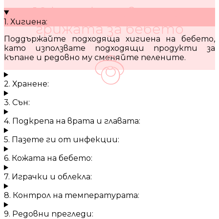
10 кратки съвета за
1. Хигиена:
грижата за бебето
Поддържайте подходяща хигиена на бебето,
като използвате подходящи продукти за
къпане и редовно му сменяйте пелените.
2. Хранене:
3. Сън:
4. Подкрепа на врата и главата:
5. Пазете ги от инфекции:
6. Кожата на бебето:
7. Играчки и облекла:
8. Контрол на температурата:
9. Редовни прегледи: