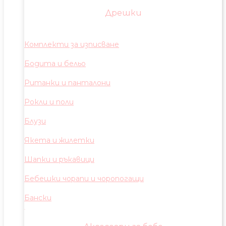
Дрешки
Комплекти за изписване
Бодита и бельо
Ританки и панталони
Рокли и поли
Блузи
Якета и жилетки
Шапки и ръкавици
Бебешки чорапи и чоропогащи
Бански