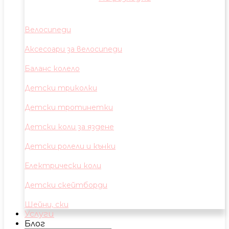
Велосипеди
Аксесоари за велосипеди
Баланс колело
Детски триколки
Детски тротинетки
Детски коли за яздене
Детски ролели и кънки
Електрически коли
Детски скейтборди
Шейни, ски
Услуги
Блог