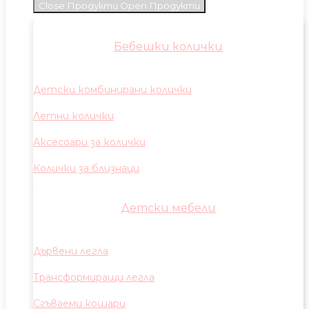
Close Продукти
Open Продукти
Бебешки колички
Детски комбинирани колички
Летни колички
Аксесоари за колички
Колички за близнаци
Детски мебели
Дървени легла
Трансформиращи легла
Сгъваеми кошари