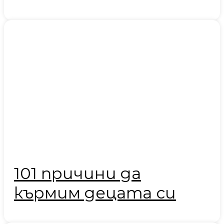
101 причини да
кърмим децата си