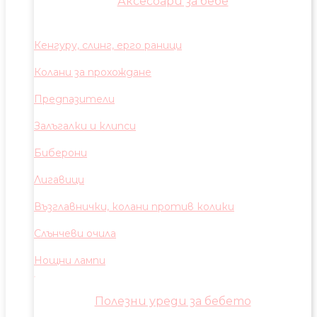
Аксесоари за бебе
Кенгуру, слинг, ерго раници
Колани за прохождане
Предпазители
Залъгалки и клипси
Биберони
Лигавици
Възглавнички, колани против колики
Слънчеви очила
Нощни лампи
Полезни уреди за бебето