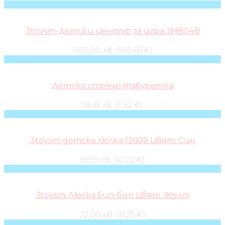
3toysm-Детски център за игра JM804B
1165,00 лв. (595.66 €)
Детско столче-табуретка
18,61 лв. (9.52 €)
3toysm-детска люлка 12609 Цвят: Син
19,99 лв. (10.22 €)
3toysm-Люлка бип-бип Цвят: Жълт
22,00 лв. (11.25 €)