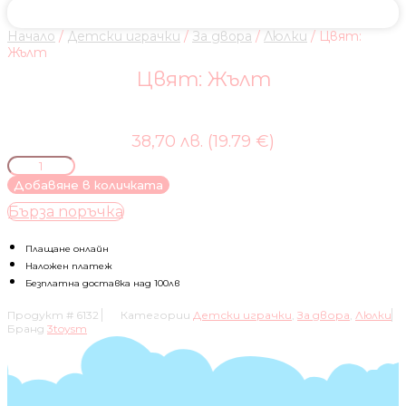
Начало
/
Детски играчки
/
За двора
/
Люлки
/ Цвят:
Жълт
Цвят: Жълт
38,70 лв. (19.79 €)
количество
за
Добавяне в количката
Цвят:
Бърза поръчка
Жълт
Плащане онлайн
Наложен платеж
Безплатна доставка над 100лв
Продукт #
6132
Категории
Детски играчки
,
За двора
,
Люлки
Бранд
3toysm