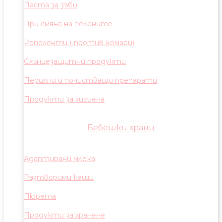
Паста за зъби
При смяна на пелените
Репеленти ( против комари)
Слънцезащитни продукти
Перилни и почистващи препарати
Продукти за хигиена
Бебешки храни
Адаптирани млека
Разтворими каши
Пюрета
Продукти за хранене