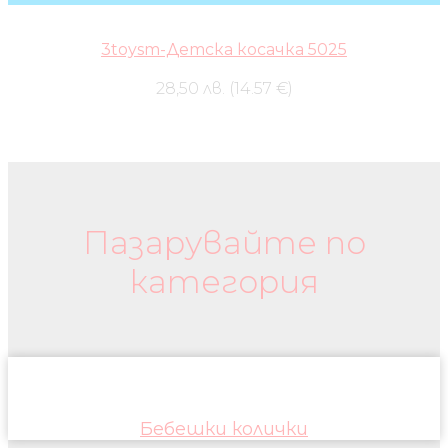
3toysm-Детска косачка 5025
28,50 лв. (14.57 €)
Бебешки колички и дрехи
Пазарувайте по
категория
Бебешки колички