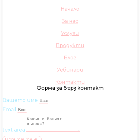
Начало
За нас
Услуги
Продукти
Блог
Уебинари
Контакти
Форма за бърз контакт
Вашето име
Email
text area
Попитайте ни!