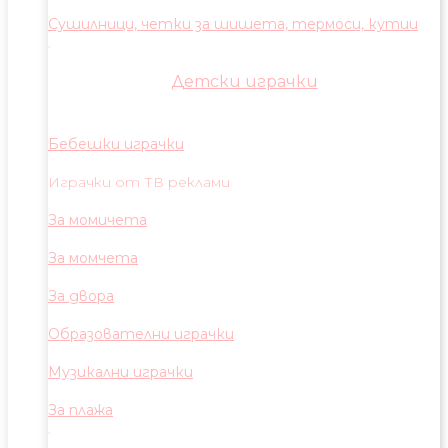
Сушилници, четки за шишета, термоси, кутии
Детски играчки
Бебешки играчки
Играчки от ТВ реклами
За момичета
За момчета
За двора
Образователни играчки
Музикални играчки
За плажа