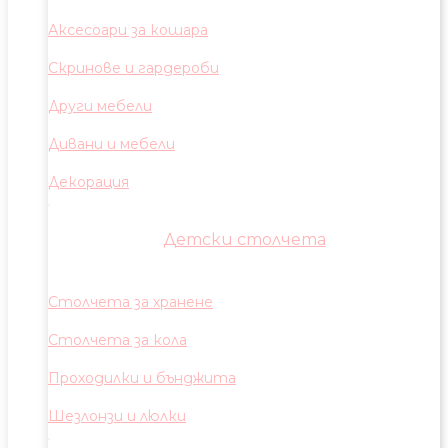
Аксесоари за кошара
Скринове и гардероби
Други мебели
Дивани и мебели
Декорация
Детски столчета
Столчета за хранене
Столчета за кола
Проходилки и бънджита
Шезлонзи и люлки