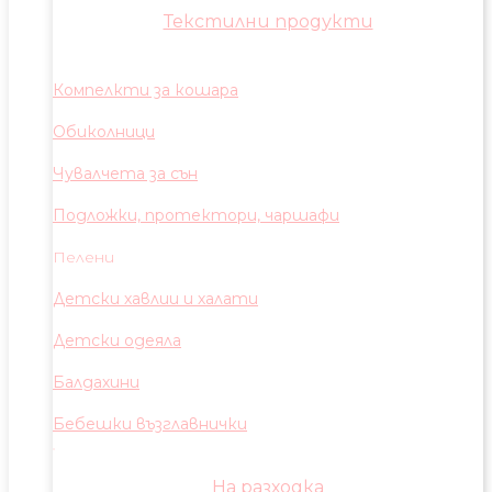
Текстилни продукти
Компелкти за кошара
Обиколници
Чувалчета за сън
Подложки, протектори, чаршафи
Пелени
Детски хавлии и халати
Детски одеяла
Балдахини
Бебешки възглавнички
На разходка