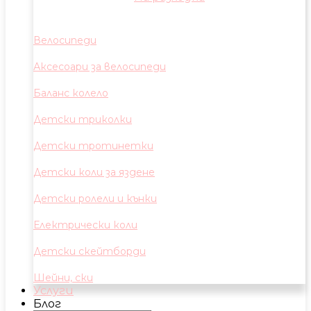
Велосипеди
Аксесоари за велосипеди
Баланс колело
Детски триколки
Детски тротинетки
Детски коли за яздене
Детски ролели и кънки
Електрически коли
Детски скейтборди
Шейни, ски
Услуги
Блог