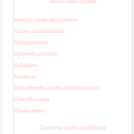
Аксесоари за бебе
Кенгуру, слинг, ерго раници
Колани за прохождане
Предпазители
Залъгалки и клипси
Биберони
Лигавици
Възглавнички, колани против колики
Слънчеви очила
Нощни лампи
Полезни уреди за бебето