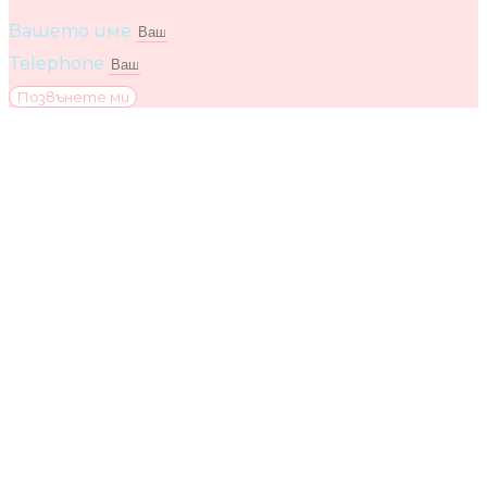
Вашето име
Telephone
Позвънете ми