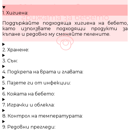
10 кратки съвета за
1. Хигиена:
грижата за бебето
Поддържайте подходяща хигиена на бебето,
като използвате подходящи продукти за
къпане и редовно му сменяйте пелените.
2. Хранене:
3. Сън:
4. Подкрепа на врата и главата:
5. Пазете ги от инфекции:
6. Кожата на бебето:
7. Играчки и облекла:
8. Контрол на температурата:
9. Редовни прегледи: