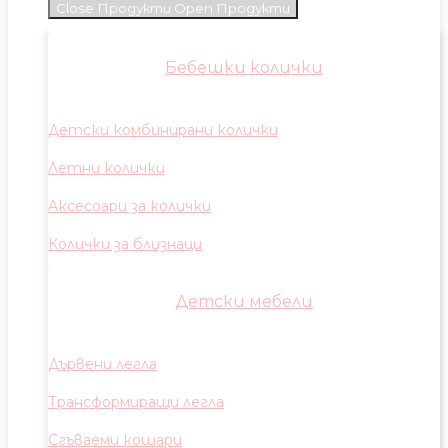
Close Продукти
Open Продукти
Бебешки колички
Детски комбинирани колички
Летни колички
Аксесоари за колички
Колички за близнаци
Детски мебели
Дървени легла
Трансформиращи легла
Сгъваеми кошари