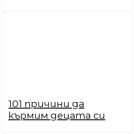
101 причини да
кърмим децата си