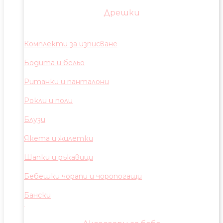
Дрешки
Комплекти за изписване
Бодита и бельо
Ританки и панталони
Рокли и поли
Блузи
Якета и жилетки
Шапки и ръкавици
Бебешки чорапи и чоропогащи
Бански