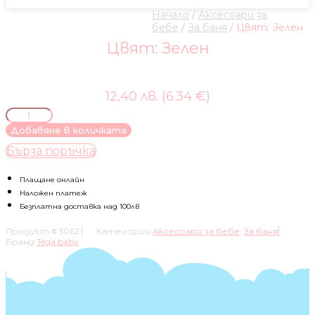
Начало
/
Аксесоари за
бебе
/
За баня
/ Цвят: Зелен
Цвят: Зелен
12,40 лв. (6.34 €)
количество
за
Добавяне в количката
Цвят:
Бърза поръчка
Зелен
Плащане онлайн
Наложен платеж
Безплатна доставка над 100лв
Продукт #
5062
Категории
Аксесоари за бебе
,
За баня
Бранд
Tega baby