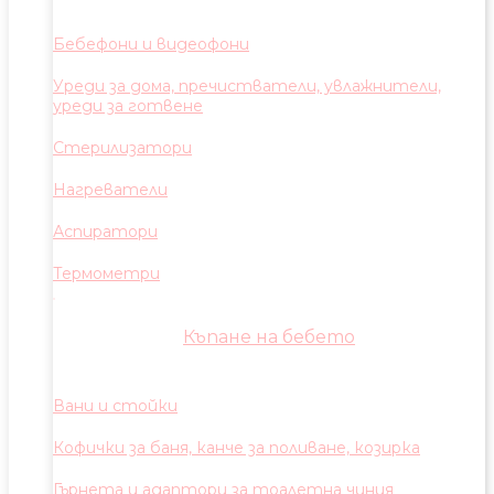
Бебефони и видеофони
Уреди за дома, пречистватели, увлажнители,
уреди за готвене
Стерилизатори
Нагреватели
Аспиратори
Термометри
Къпане на бебето
Вани и стойки
Кофички за баня, канче за поливане, козирка
Гърнета и адаптори за тоалетна чиния