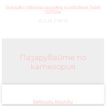
Tega baby-твърда подложка за повиване Teddy
50/70см
23,21 лв. (11.87 €)
Бебешки колички и дрехи
Пазарувайте по
категория
Бебешки колички