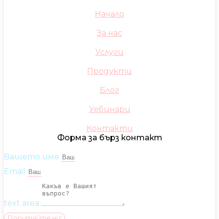
Начало
За нас
Услуги
Продукти
Блог
Уебинари
Контакти
Форма за бърз контакт
Вашето име
Email
text area
Попитайте ни!