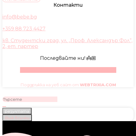
Контакти
info@bebe.bg
+359 88 723 4427
кв. Студентски град, ул. „Проф. Александър Фол“,
2, ет. партер
Последвайте ни! 👼🏼
Facebook
Instagram
Youtube
Pinterest
Поддръжка на уеб сайт от
WEBTRIXIA.COM
резултата
Виж всички