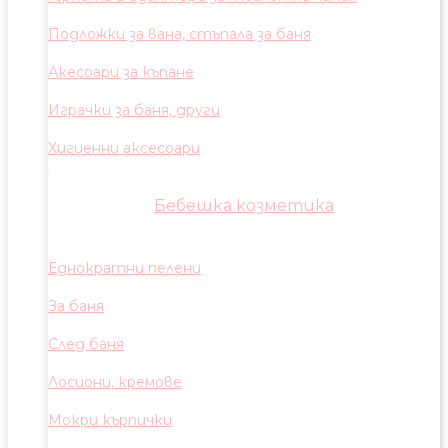
Подложки за вана, стъпала за баня
Акесоари за къпане
Играчки за баня, други
Хигиенни аксесоари
Бебешка козметика
Еднократни пелени
За баня
След баня
Лосиони, кремове
Мокри кърпички