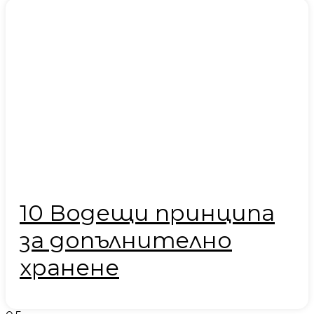
10 Водещи принципа
за допълнително
хранене