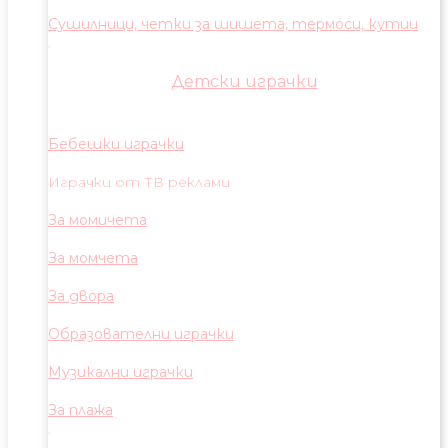
Сушилници, четки за шишета, термоси, кутии
Детски играчки
Бебешки играчки
Играчки от ТВ реклами
За момичета
За момчета
За двора
Образователни играчки
Музикални играчки
За плажа