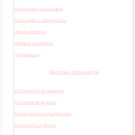
Аксесоари за кошара
Скринове и гардероби
Други мебели
Дивани и мебели
Декорация
Детски столчета
Столчета за хранене
Столчета за кола
Проходилки и бънджита
Шезлонзи и люлки