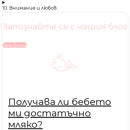
10. Внимание и любов:
Запознайте се с нашия блог
Към блога
Получава ли бебето
ми достатъчно
мляко?