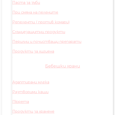
Паста за зъби
При смяна на пелените
Репеленти ( против комари)
Слънцезащитни продукти
Перилни и почистващи препарати
Продукти за хигиена
Бебешки храни
Адаптирани млека
Разтворими каши
Пюрета
Продукти за хранене