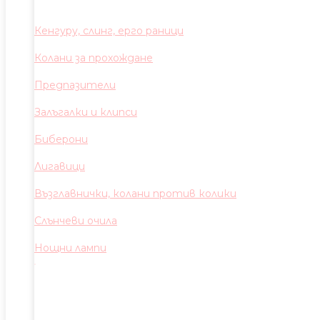
Кенгуру, слинг, ерго раници
Колани за прохождане
Предпазители
Залъгалки и клипси
Биберони
Лигавици
Възглавнички, колани против колики
Слънчеви очила
Нощни лампи