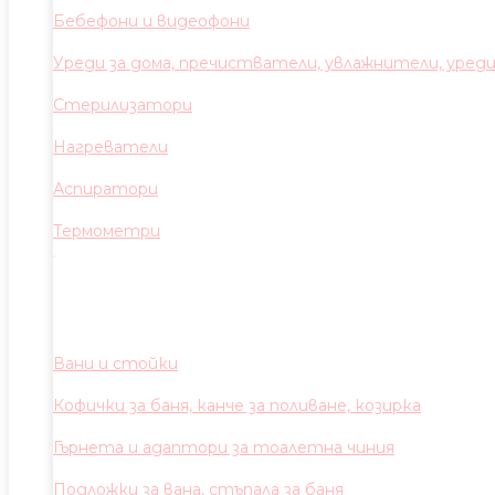
Бебефони и видеофони
Уреди за дома, пречистватели, увлажнители, уред
Стерилизатори
Нагреватели
Аспиратори
Термометри
Вани и стойки
Кофички за баня, канче за поливане, козирка
Гърнета и адаптори за тоалетна чиния
Подложки за вана, стъпала за баня