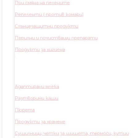
При смяна на пелените
Репеленти ( против комари)
Слънцезащитни продукти
Перилни и почистващи препарати
Продукти за хигиена
Адаптирани млека
Разтворими каши
Пюрета
Продукти за хранене
Сушилници, четки за шишета, термоси, кутии