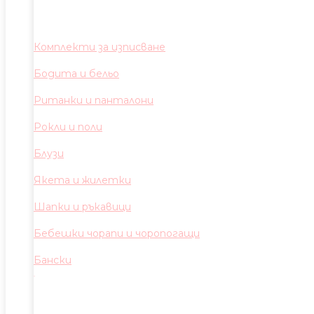
Комплекти за изписване
Бодита и бельо
Ританки и панталони
Рокли и поли
Блузи
Якета и жилетки
Шапки и ръкавици
Бебешки чорапи и чоропогащи
Бански