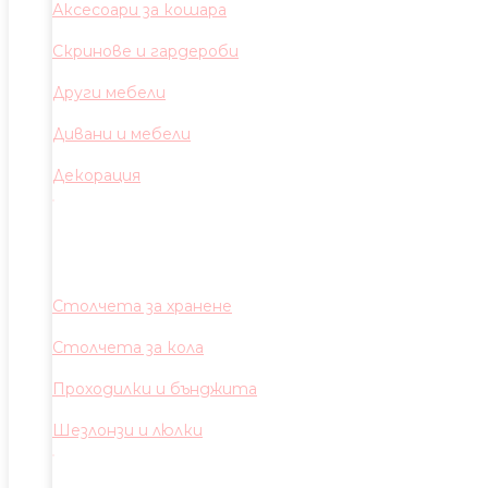
Аксесоари за кошара
Скринове и гардероби
Други мебели
Дивани и мебели
Декорация
Столчета за хранене
Столчета за кола
Проходилки и бънджита
Шезлонзи и люлки