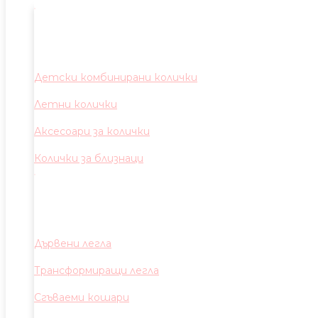
Детски комбинирани колички
Летни колички
Аксесоари за колички
Колички за близнаци
Дървени легла
Трансформиращи легла
Сгъваеми кошари