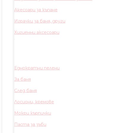
Акесоари за къпане
Играчки за баня, други
Хигиенни аксесоари
Еднократни пелени
За баня
След баня
Лосиони, кремове
Мокри кърпички
Паста за зъби