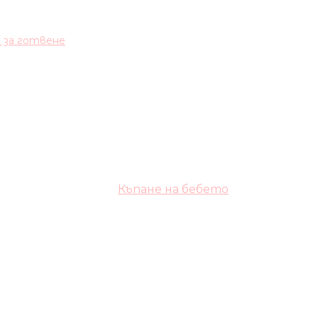
и за готвене
Къпане на бебето