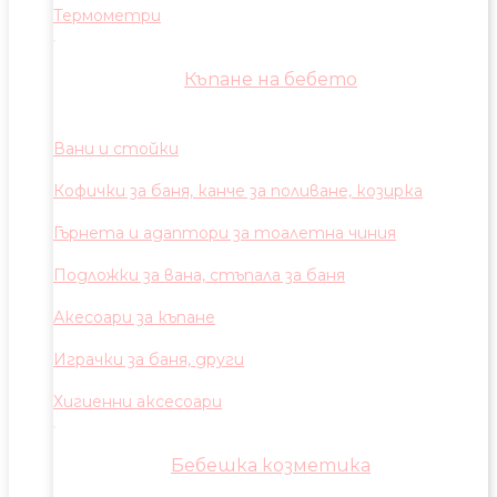
Термометри
Къпане на бебето
Вани и стойки
Кофички за баня, канче за поливане, козирка
Гърнета и адаптори за тоалетна чиния
Подложки за вана, стъпала за баня
Акесоари за къпане
Играчки за баня, други
Хигиенни аксесоари
Бебешка козметика