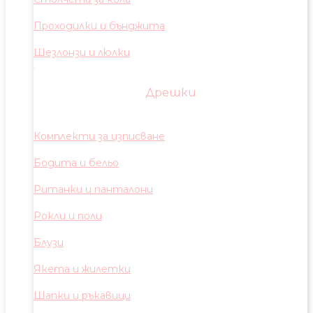
Проходилки и бънджита
Шезлонзи и люлки
Дрешки
Комплекти за изписване
Бодита и бельо
Ританки и панталони
Рокли и поли
Блузи
Якета и жилетки
Шапки и ръкавици