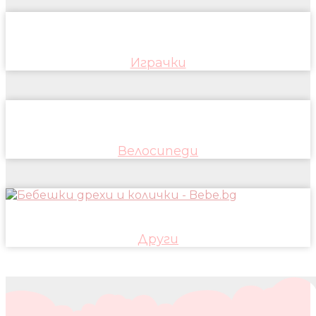
Играчки
Велосипеди
Други