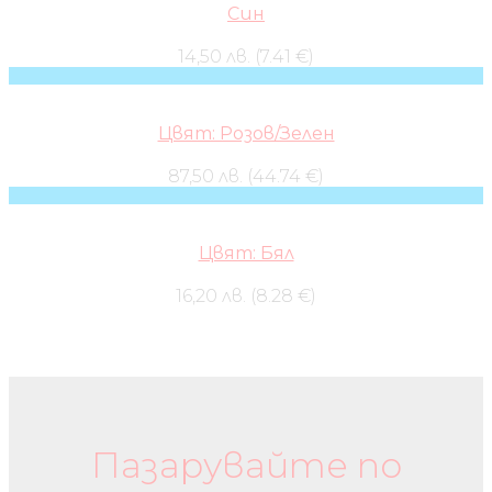
Син
14,50 лв. (7.41 €)
Цвят: Розов/Зелен
87,50 лв. (44.74 €)
Цвят: Бял
16,20 лв. (8.28 €)
Бебешки колички и дрехи
Пазарувайте по