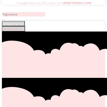
Поддръжка на уеб сайт от
WEBTRIXIA.COM
резултата
Виж всички