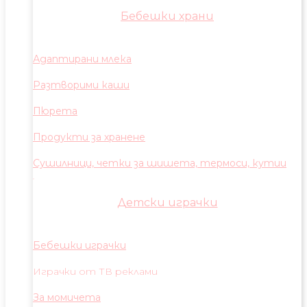
Бебешки храни
Адаптирани млека
Разтворими каши
Пюрета
Продукти за хранене
Сушилници, четки за шишета, термоси, кутии
Детски играчки
Бебешки играчки
Играчки от ТВ реклами
За момичета