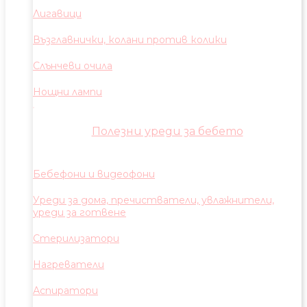
Лигавици
Възглавнички, колани против колики
Слънчеви очила
Нощни лампи
Полезни уреди за бебето
Бебефони и видеофони
Уреди за дома, пречистватели, увлажнители,
уреди за готвене
Стерилизатори
Нагреватели
Аспиратори