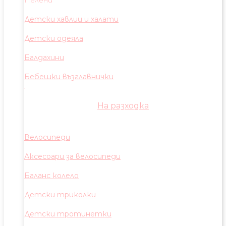
Пелени
Детски хавлии и халати
Детски одеяла
Балдахини
Бебешки възглавнички
На разходка
Велосипеди
Аксесоари за велосипеди
Баланс колело
Детски триколки
Детски тротинетки