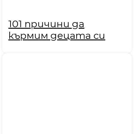
101 причини да
кърмим децата си