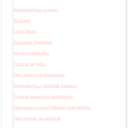
Еднократни пелени
За баня
След баня
Лосиони, кремове
Мокри кърпички
Паста за зъби
При смяна на пелените
Репеленти ( против комари)
Слънцезащитни продукти
Перилни и почистващи препарати
Продукти за хигиена