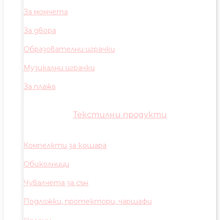
За момчета
За двора
Образователни играчки
Музикални играчки
За плажа
Текстилни продукти
Компелкти за кошара
Обиколници
Чувалчета за сън
Подложки, протектори, чаршафи