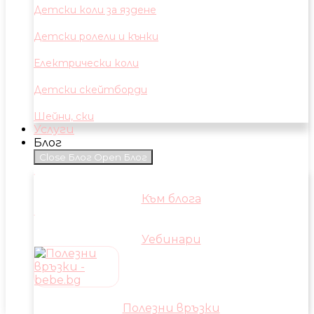
Детски коли за яздене
Детски ролели и кънки
Електрически коли
Детски скейтборди
Шейни, ски
Услуги
Блог
Close Блог
Open Блог
Към блога
Уебинари
Полезни връзки