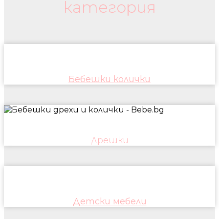
категория
Бебешки колички
Дрешки
Детски мебели