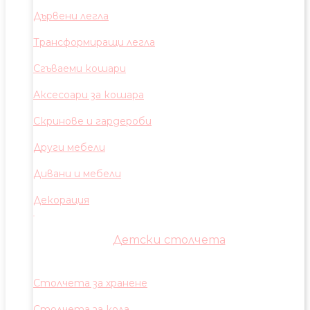
Дървени легла
Трансформиращи легла
Сгъваеми кошари
Аксесоари за кошара
Скринове и гардероби
Други мебели
Дивани и мебели
Декорация
Детски столчета
Столчета за хранене
Столчета за кола