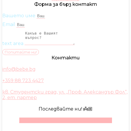
Форма за бърз контакт
Вашето име
Email
text area
Попитайте ни!
Контакти
info@bebe.bg
+359 88 723 4427
кв. Студентски град, ул. „Проф. Александър Фол“,
2, ет. партер
Последвайте ни! 👼🏼
Facebook
Instagram
Youtube
Pinterest