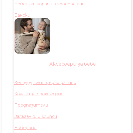
Бебешки чорапи и чоропогащи
Бански
Аксесоари за бебе
Кенгуру, слинг, ерго раници
Колани за прохождане
Предпазители
Залъгалки и клипси
Биберони