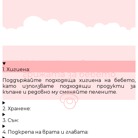
10 кратки съвета за
1. Хигиена:
грижата за бебето
Поддържайте подходяща хигиена на бебето,
като използвате подходящи продукти за
къпане и редовно му сменяйте пелените.
2. Хранене:
3. Сън:
4. Подкрепа на врата и главата: