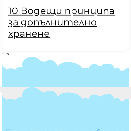
10 Водещи принципа
за допълнително
хранене