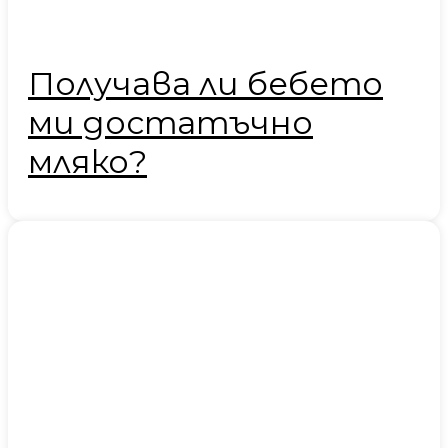
Получава ли бебето
ми достатъчно
мляко?