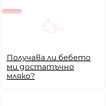
Към блога
Получава ли бебето
ми достатъчно
мляко?