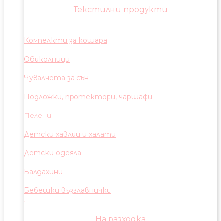
Текстилни продукти
Компелкти за кошара
Обиколници
Чувалчета за сън
Подложки, протектори, чаршафи
Пелени
Детски хавлии и халати
Детски одеяла
Балдахини
Бебешки възглавнички
На разходка