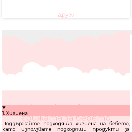
Други
10 кратки съвета за
1. Хигиена:
грижата за бебето
Поддържайте подходяща хигиена на бебето,
като използвате подходящи продукти за