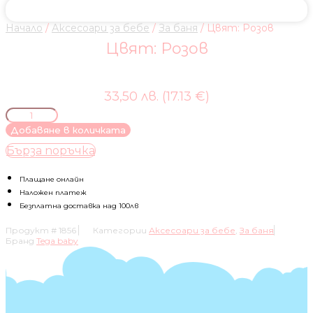
Начало
/
Аксесоари за бебе
/
За баня
/ Цвят: Розов
Цвят: Розов
33,50 лв. (17.13 €)
количество
за
Добавяне в количката
Цвят:
Бърза поръчка
Розов
Плащане онлайн
Наложен платеж
Безплатна доставка над 100лв
Продукт #
1856
Категории
Аксесоари за бебе
,
За баня
Бранд
Tega baby