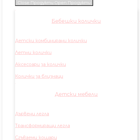
Close Продукти
Open Продукти
Бебешки колички
Детски комбинирани колички
Летни колички
Аксесоари за колички
Колички за близнаци
Детски мебели
Дървени легла
Трансформиращи легла
Сгъваеми кошари