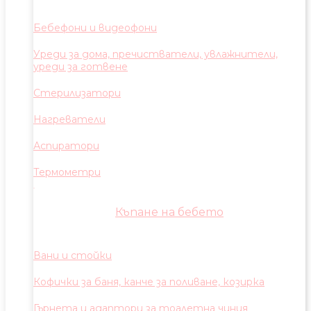
Бебефони и видеофони
Уреди за дома, пречистватели, увлажнители,
уреди за готвене
Стерилизатори
Нагреватели
Аспиратори
Термометри
Къпане на бебето
Вани и стойки
Кофички за баня, канче за поливане, козирка
Гърнета и адаптори за тоалетна чиния