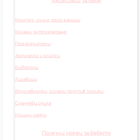
Аксесоари за бебе
Кенгуру, слинг, ерго раници
Колани за прохождане
Предпазители
Залъгалки и клипси
Биберони
Лигавици
Възглавнички, колани против колики
Слънчеви очила
Нощни лампи
Полезни уреди за бебето