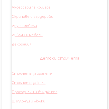
Аксесоари за кошара
Скринове и гардероби
Други мебели
Дивани и мебели
Декорация
Детски столчета
Столчета за хранене
Столчета за кола
Проходилки и бънджита
Шезлонзи и люлки