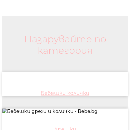
Бебешки колички и дрехи
Пазарувайте по
категория
Бебешки колички
Дрешки