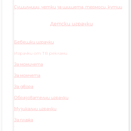
Сушилници, четки за шишета, термоси, кутии
Детски играчки
Бебешки играчки
Играчки от ТВ реклами
За момичета
За момчета
За двора
Образователни играчки
Музикални играчки
За плажа