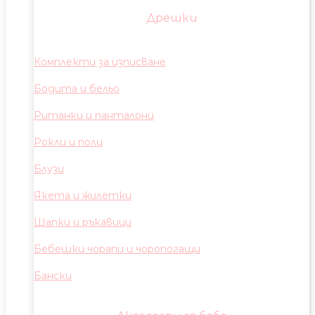
Дрешки
Комплекти за изписване
Бодита и бельо
Ританки и панталони
Рокли и поли
Блузи
Якета и жилетки
Шапки и ръкавици
Бебешки чорапи и чоропогащи
Бански