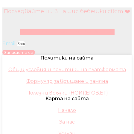
Последвайте ни в нашия бебешки свят ❤️
Facebook
Instagram
Youtube
Pinterest
Email
Запишете се
Политики на сайта
Общи условия и политики на платформата
Формуляр за връщане и замяна
Полезни връзки (НОИ)(ЕГОВ.БГ)
Карта на сайта
Начало
За нас
Услуги