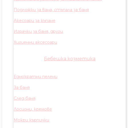
Подложки за вана, стъпала за баня
Акесоари за къпане
Играчки за баня, други
Хигиенни аксесоари
Бебешка козметика
Еднократни пелени
За баня
След баня
Лосиони, кремове
Мокри кърпички