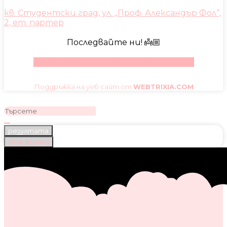
кв. Студентски град, ул. „Проф. Александър Фол“,
2, ет. партер
Последвайте ни! 👼🏼
Facebook
Instagram
Youtube
Pinterest
Поддръжка на уеб сайт от
WEBTRIXIA.COM
резултата
Виж всички