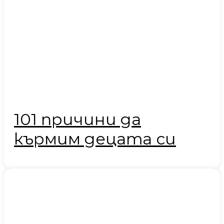
101 причини да
кърмим децата си