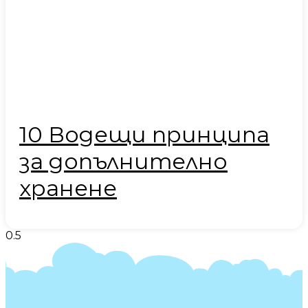
10 Водещи принципа
за допълнително
хранене