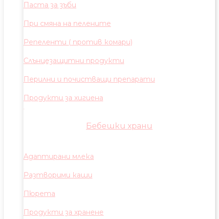
Паста за зъби
При смяна на пелените
Репеленти ( против комари)
Слънцезащитни продукти
Перилни и почистващи препарати
Продукти за хигиена
Бебешки храни
Адаптирани млека
Разтворими каши
Пюрета
Продукти за хранене