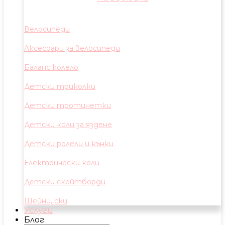
Велосипеди
Аксесоари за велосипеди
Баланс колело
Детски триколки
Детски тротинетки
Детски коли за яздене
Детски ролели и кънки
Електрически коли
Детски скейтборди
Шейни, ски
Услуги
Блог