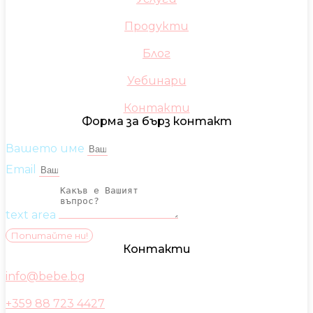
Продукти
Блог
Уебинари
Контакти
Форма за бърз контакт
Вашето име
Email
text area
Попитайте ни!
Контакти
info@bebe.bg
+359 88 723 4427