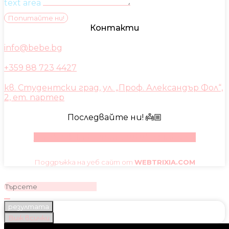
text area
Попитайте ни!
Контакти
info@bebe.bg
+359 88 723 4427
кв. Студентски град, ул. „Проф. Александър Фол“,
2, ет. партер
Последвайте ни! 👼🏼
Facebook
Instagram
Youtube
Pinterest
Поддръжка на уеб сайт от
WEBTRIXIA.COM
резултата
Виж всички