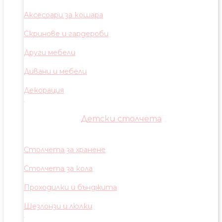
Аксесоари за кошара
Скринове и гардероби
Други мебели
Дивани и мебели
Декорация
Детски столчета
Столчета за хранене
Столчета за кола
Проходилки и бънджита
Шезлонзи и люлки