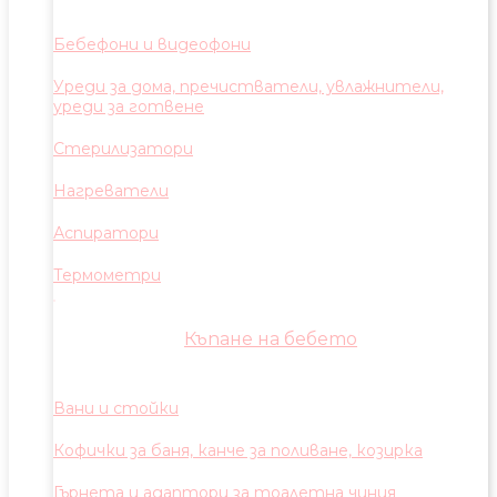
Бебефони и видеофони
Уреди за дома, пречистватели, увлажнители,
уреди за готвене
Стерилизатори
Нагреватели
Аспиратори
Термометри
Къпане на бебето
Вани и стойки
Кофички за баня, канче за поливане, козирка
Гърнета и адаптори за тоалетна чиния