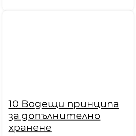
10 Водещи принципа
за допълнително
хранене