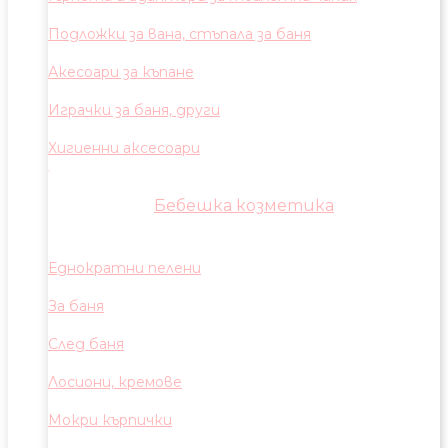
Подложки за вана, стъпала за баня
Акесоари за къпане
Играчки за баня, други
Хигиенни аксесоари
Бебешка козметика
Еднократни пелени
За баня
След баня
Лосиони, кремове
Мокри кърпички