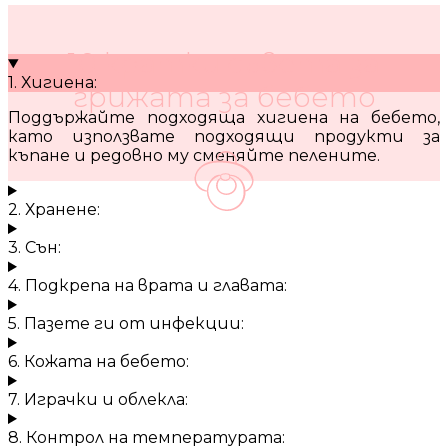
10 кратки съвета за
1. Хигиена:
грижата за бебето
Поддържайте подходяща хигиена на бебето,
като използвате подходящи продукти за
къпане и редовно му сменяйте пелените.
2. Хранене:
3. Сън:
4. Подкрепа на врата и главата:
5. Пазете ги от инфекции:
6. Кожата на бебето:
7. Играчки и облекла:
8. Контрол на температурата: