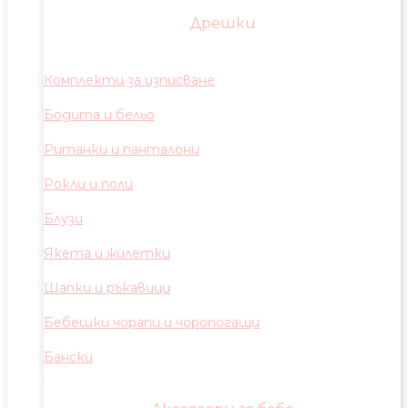
Дрешки
Комплекти за изписване
Бодита и бельо
Ританки и панталони
Рокли и поли
Блузи
Якета и жилетки
Шапки и ръкавици
Бебешки чорапи и чоропогащи
Бански