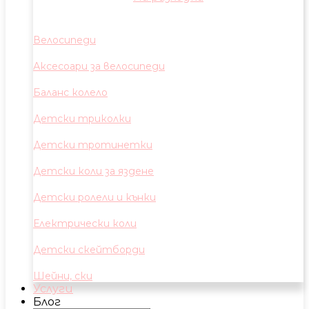
Велосипеди
Аксесоари за велосипеди
Баланс колело
Детски триколки
Детски тротинетки
Детски коли за яздене
Детски ролели и кънки
Електрически коли
Детски скейтборди
Шейни, ски
Услуги
Блог