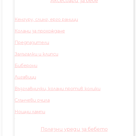
Аксесоари за бебе
Кенгуру, слинг, ерго раници
Колани за прохождане
Предпазители
Залъгалки и клипси
Биберони
Лигавици
Възглавнички, колани против колики
Слънчеви очила
Нощни лампи
Полезни уреди за бебето