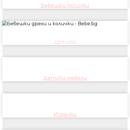
Бебешки колички
Дрешки
Детски мебели
Играчки