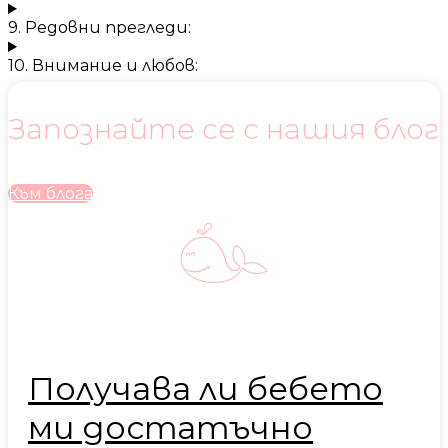
9. Редовни прегледи:
10. Внимание и любов:
Запознайте се с нашия блог
Към блога
Получава ли бебето
ми достатъчно