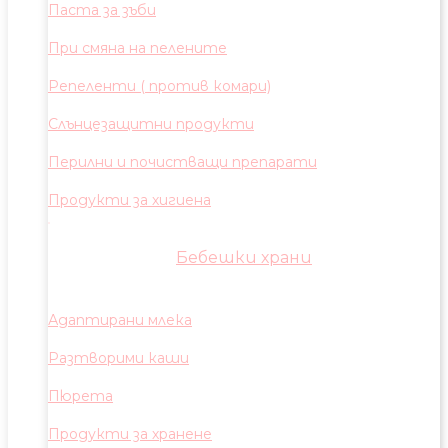
Паста за зъби
При смяна на пелените
Репеленти ( против комари)
Слънцезащитни продукти
Перилни и почистващи препарати
Продукти за хигиена
Бебешки храни
Адаптирани млека
Разтворими каши
Пюрета
Продукти за хранене