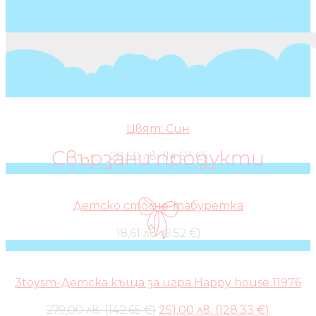
Цвят: Син
Свързани продукти
28,50 лв. (14.57 €)
Детско столче-табуретка
18,61 лв. (9.52 €)
3toysm-Детска къща за игра Happy house 11976
Original
Current
279,00 лв. (142.65 €)
251,00 лв. (128.33 €)