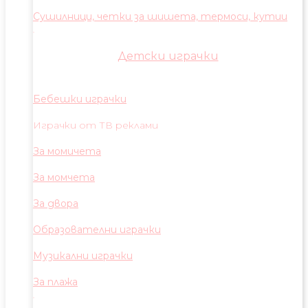
Сушилници, четки за шишета, термоси, кутии
Детски играчки
Бебешки играчки
Играчки от ТВ реклами
За момичета
За момчета
За двора
Образователни играчки
Музикални играчки
За плажа