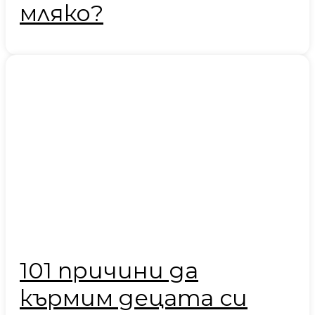
мляко?
101 причини да
кърмим децата си