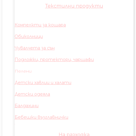
Текстилни продукти
Компелкти за кошара
Обиколници
Чувалчета за сън
Подложки, протектори, чаршафи
Пелени
Детски хавлии и халати
Детски одеяла
Балдахини
Бебешки възглавнички
На разходка