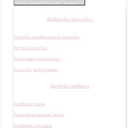
Close Продукти
Open Продукти
Бебешки колички
Детски комбинирани колички
Летни колички
Аксесоари за колички
Колички за близнаци
Детски мебели
Дървени легла
Трансформиращи легла
Сгъваеми кошари