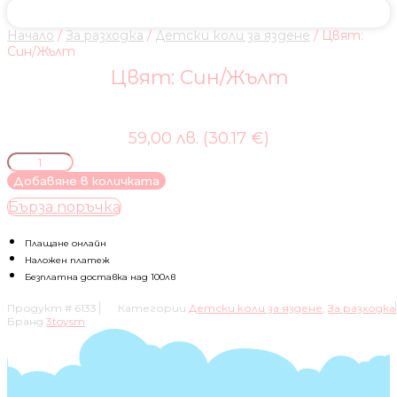
Начало
/
За разходка
/
Детски коли за яздене
/ Цвят:
Син/Жълт
Цвят: Син/Жълт
59,00 лв. (30.17 €)
количество
за
Добавяне в количката
Цвят:
Бърза поръчка
Син/
Жълт
Плащане онлайн
Наложен платеж
Безплатна доставка над 100лв
Продукт #
6133
Категории
Детски коли за яздене
,
За разходка
Бранд
3toysm