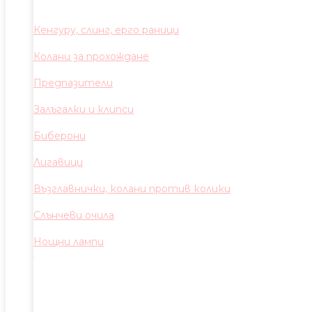
Кенгуру, слинг, ерго раници
Колани за прохождане
Предпазители
Залъгалки и клипси
Биберони
Лигавици
Възглавнички, колани против колики
Слънчеви очила
Нощни лампи