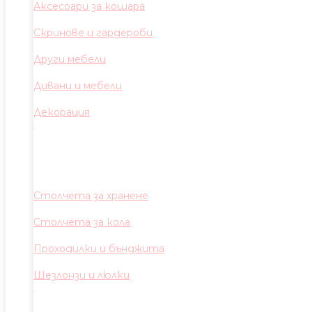
Аксесоари за кошара
Скринове и гардероби
Други мебели
Дивани и мебели
Декорация
Столчета за хранене
Столчета за кола
Проходилки и бънджита
Шезлонзи и люлки