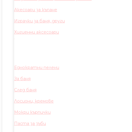
Акесоари за къпане
Играчки за баня, други
Хигиенни аксесоари
Еднократни пелени
За баня
След баня
Лосиони, кремове
Мокри кърпички
Паста за зъби