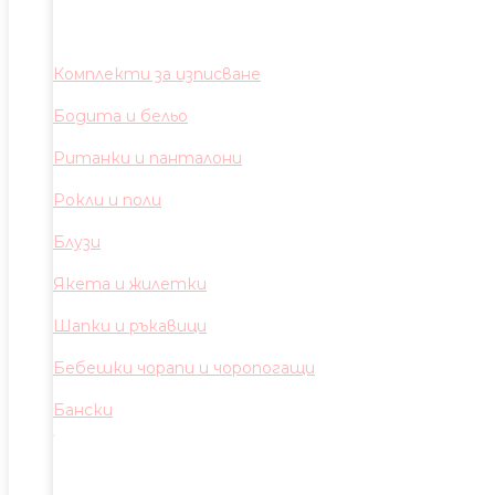
Комплекти за изписване
Бодита и бельо
Ританки и панталони
Рокли и поли
Блузи
Якета и жилетки
Шапки и ръкавици
Бебешки чорапи и чоропогащи
Бански