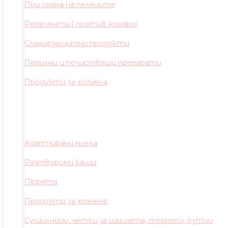
При смяна на пелените
Репеленти ( против комари)
Слънцезащитни продукти
Перилни и почистващи препарати
Продукти за хигиена
Адаптирани млека
Разтворими каши
Пюрета
Продукти за хранене
Сушилници, четки за шишета, термоси, кутии