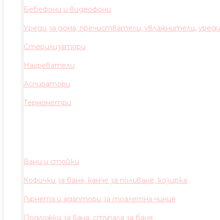
Бебефони и видеофони
Уреди за дома, пречистватели, увлажнители, уред
Стерилизатори
Нагреватели
Аспиратори
Термометри
Вани и стойки
Кофички за баня, канче за поливане, козирка
Гърнета и адаптори за тоалетна чиния
Подложки за вана, стъпала за баня