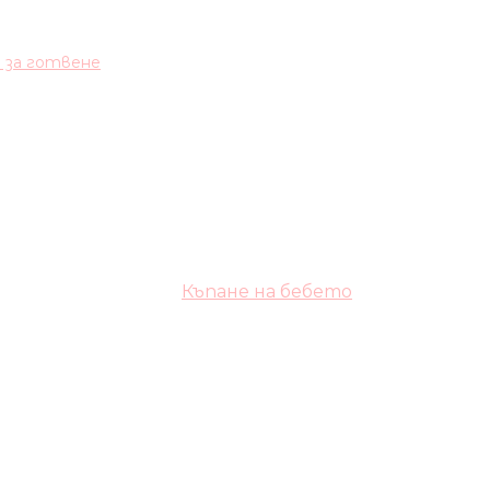
и за готвене
Къпане на бебето