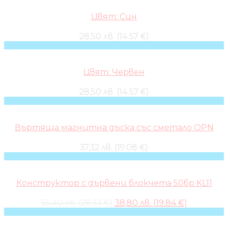
Цвят: Син
28,50 лв. (14.57 €)
Цвят: Червен
28,50 лв. (14.57 €)
Въртяща магнитна дъска със сметало OPN
37,32 лв. (19.08 €)
Конструктор с дървени блокчета 50бр KL11
Original
Current
55,40 лв. (28.33 €)
38,80 лв. (19.84 €)
price
price
was:
is: