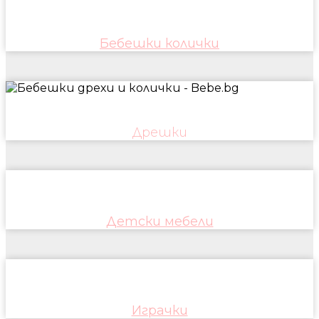
Бебешки колички
Дрешки
Детски мебели
Играчки