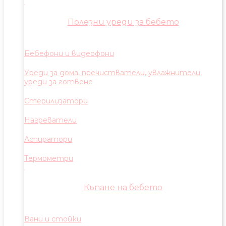
Полезни уреди за бебето
Бебефони и видеофони
Уреди за дома, пречистватели, увлажнители,
уреди за готвене
Стерилизатори
Нагреватели
Аспиратори
Термометри
Къпане на бебето
Вани и стойки