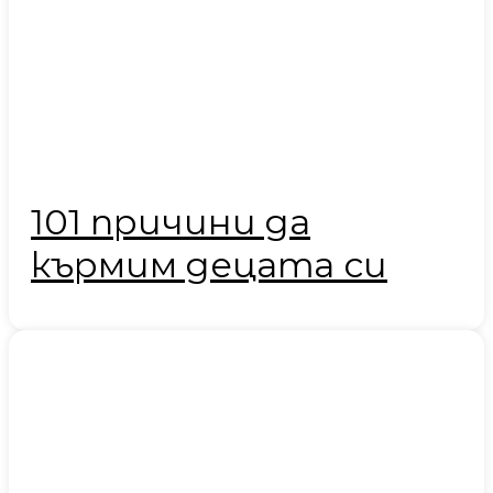
101 причини да
кърмим децата си