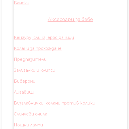
Бански
Аксесоари за бебе
Кенгуру, слинг, ерго раници
Колани за прохождане
Предпазители
Залъгалки и клипси
Биберони
Лигавици
Възглавнички, колани против колики
Слънчеви очила
Нощни лампи