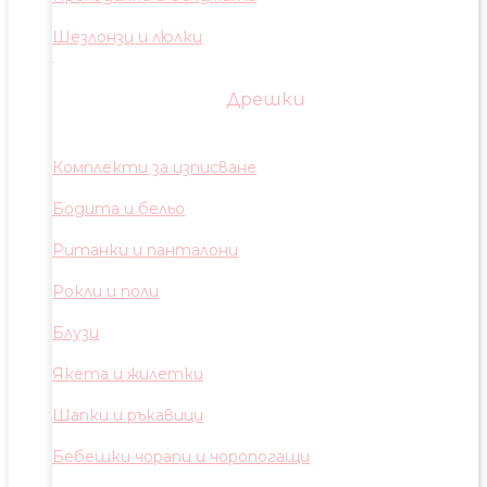
Шезлонзи и люлки
Дрешки
Комплекти за изписване
Бодита и бельо
Ританки и панталони
Рокли и поли
Блузи
Якета и жилетки
Шапки и ръкавици
Бебешки чорапи и чоропогащи