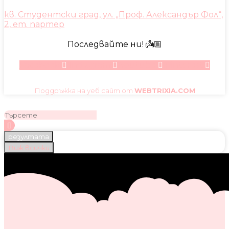
кв. Студентски град, ул. „Проф. Александър Фол“,
2, ет. партер
Последвайте ни! 👼🏼
Facebook
Instagram
Youtube
Pinterest
Поддръжка на уеб сайт от
WEBTRIXIA.COM
резултата
Виж всички