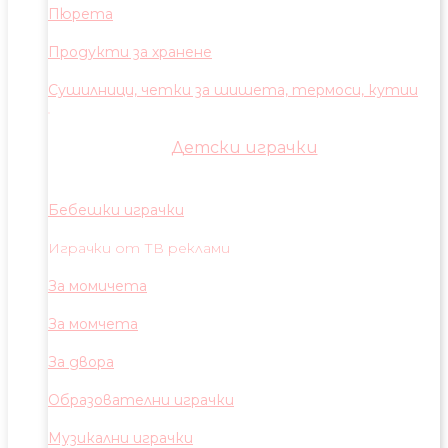
Пюрета
Продукти за хранене
Сушилници, четки за шишета, термоси, кутии
Детски играчки
Бебешки играчки
Играчки от ТВ реклами
За момичета
За момчета
За двора
Образователни играчки
Музикални играчки