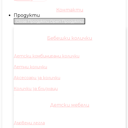
Контакти
Продукти
Close Продукти
Open Продукти
Бебешки колички
Детски комбинирани колички
Летни колички
Аксесоари за колички
Колички за близнаци
Детски мебели
Дървени легла