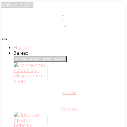
Skip
0,00
лв.
0
Cart
to
content
Начало
За нас
Close За нас
Open За нас
За нас
Услуги