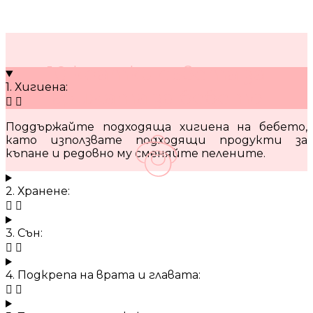
10 кратки съвета за
1. Хигиена:
грижата за бебето
Поддържайте подходяща хигиена на бебето,
като използвате подходящи продукти за
къпане и редовно му сменяйте пелените.
2. Хранене:
3. Сън:
4. Подкрепа на врата и главата: