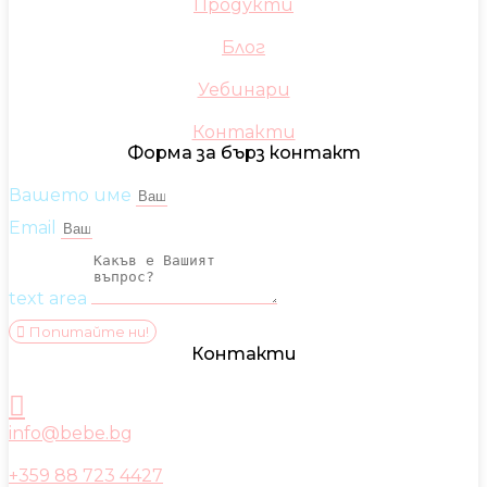
Продукти
Блог
Уебинари
Контакти
Форма за бърз контакт
Вашето име
Email
text area
Попитайте ни!
Контакти
info@bebe.bg
+359 88 723 4427