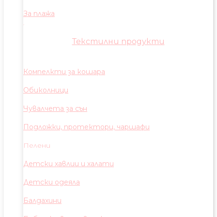
За плажа
Текстилни продукти
Компелкти за кошара
Обиколници
Чувалчета за сън
Подложки, протектори, чаршафи
Пелени
Детски хавлии и халати
Детски одеяла
Балдахини