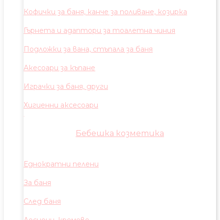
Кофички за баня, канче за поливане, козирка
Гърнета и адаптори за тоалетна чиния
Подложки за вана, стъпала за баня
Акесоари за къпане
Играчки за баня, други
Хигиенни аксесоари
Бебешка козметика
Еднократни пелени
За баня
След баня