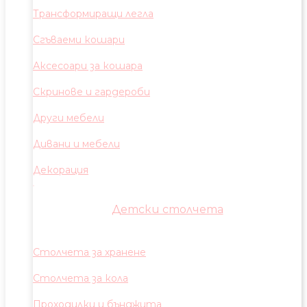
Трансформиращи легла
Сгъваеми кошари
Аксесоари за кошара
Скринове и гардероби
Други мебели
Дивани и мебели
Декорация
Детски столчета
Столчета за хранене
Столчета за кола
Проходилки и бънджита