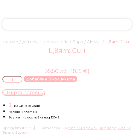
Начало
/
Детски играчки
/
За двора
/
Люлки
/ Цвят: Син
Цвят: Син
35,50 лв. (18.15 €)
количество
Добавяне в количката
за
Цвят:
Бърза поръчка
Син
Плащане онлайн
Наложен платеж
Безплатна доставка над 100лв
Продукт #
8536
Категории
Детски играчки
,
За двора
,
Люлки
Бранд
3toysm