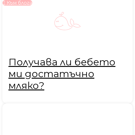
Към блога
Получава ли бебето
ми достатъчно
мляко?