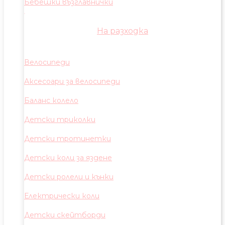
Бебешки възглавнички
На разходка
Велосипеди
Аксесоари за велосипеди
Баланс колело
Детски триколки
Детски тротинетки
Детски коли за яздене
Детски ролели и кънки
Електрически коли
Детски скейтборди