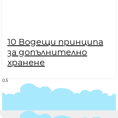
10 Водещи принципа
за допълнително
хранене