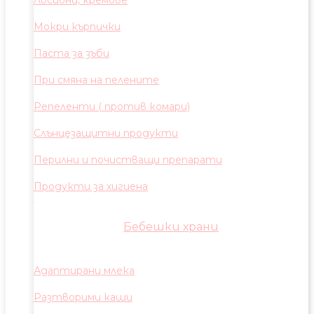
Лосиони, кремове
Мокри кърпички
Паста за зъби
При смяна на пелените
Репеленти ( против комари)
Слънцезащитни продукти
Перилни и почистващи препарати
Продукти за хигиена
Бебешки храни
Адаптирани млека
Разтворими каши