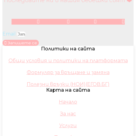
Последвайте ни в нашия бебешки свят ❤️
Facebook
Instagram
Youtube
Pinterest
Email
Запишете се
Политики на сайта
Общи условия и политики на платформата
Формуляр за връщане и замяна
Полезни връзки (НОИ)(ЕГОВ.БГ)
Карта на сайта
Начало
За нас
Услуги