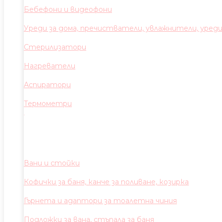
Бебефони и видеофони
Уреди за дома, пречистватели, увлажнители, уред
Стерилизатори
Нагреватели
Аспиратори
Термометри
Вани и стойки
Кофички за баня, канче за поливане, козирка
Гърнета и адаптори за тоалетна чиния
Подложки за вана, стъпала за баня