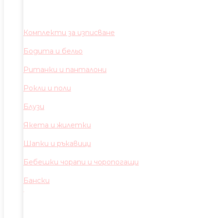
Комплекти за изписване
Бодита и бельо
Ританки и панталони
Рокли и поли
Блузи
Якета и жилетки
Шапки и ръкавици
Бебешки чорапи и чоропогащи
Бански