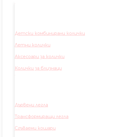
Детски комбинирани колички
Летни колички
Аксесоари за колички
Колички за близнаци
Дървени легла
Трансформиращи легла
Сгъваеми кошари