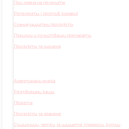
При смяна на пелените
Репеленти ( против комари)
Слънцезащитни продукти
Перилни и почистващи препарати
Продукти за хигиена
Адаптирани млека
Разтворими каши
Пюрета
Продукти за хранене
Сушилници, четки за шишета, термоси, кутии