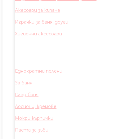
Акесоари за къпане
Играчки за баня, други
Хигиенни аксесоари
Еднократни пелени
За баня
След баня
Лосиони, кремове
Мокри кърпички
Паста за зъби