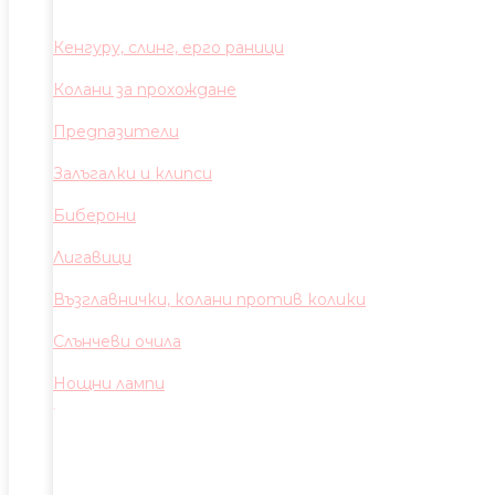
Кенгуру, слинг, ерго раници
Колани за прохождане
Предпазители
Залъгалки и клипси
Биберони
Лигавици
Възглавнички, колани против колики
Слънчеви очила
Нощни лампи