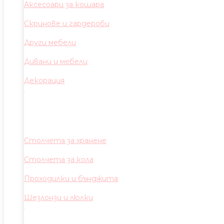
Аксесоари за кошара
Скринове и гардероби
Други мебели
Дивани и мебели
Декорация
Столчета за хранене
Столчета за кола
Проходилки и бънджита
Шезлонзи и люлки