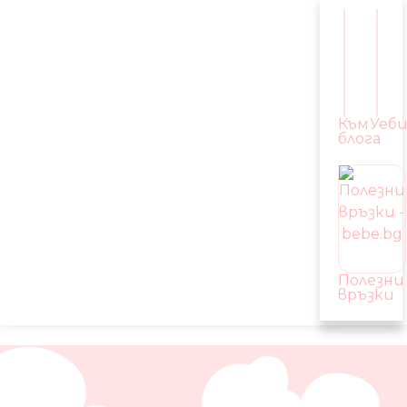
Към
Уеб
блога
Полезни
връзки