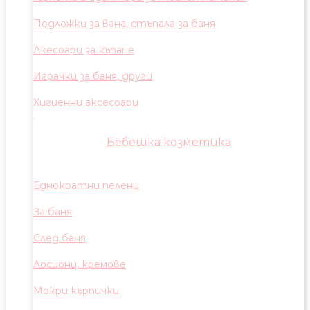
Подложки за вана, стъпала за баня
Акесоари за къпане
Играчки за баня, други
Хигиенни аксесоари
Бебешка козметика
Еднократни пелени
За баня
След баня
Лосиони, кремове
Мокри кърпички