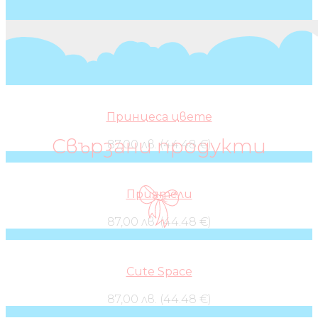
Принцеса цвете
Свързани продукти
87,00 лв. (44.48 €)
Приятели
87,00 лв. (44.48 €)
Cute Space
87,00 лв. (44.48 €)