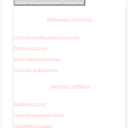
Close Продукти
Open Продукти
Бебешки колички
Детски комбинирани колички
Летни колички
Аксесоари за колички
Колички за близнаци
Детски мебели
Дървени легла
Трансформиращи легла
Сгъваеми кошари