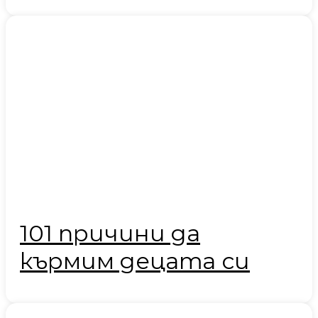
101 причини да
кърмим децата си