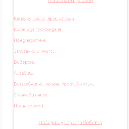
Аксесоари за бебе
Кенгуру, слинг, ерго раници
Колани за прохождане
Предпазители
Залъгалки и клипси
Биберони
Лигавици
Възглавнички, колани против колики
Слънчеви очила
Нощни лампи
Полезни уреди за бебето