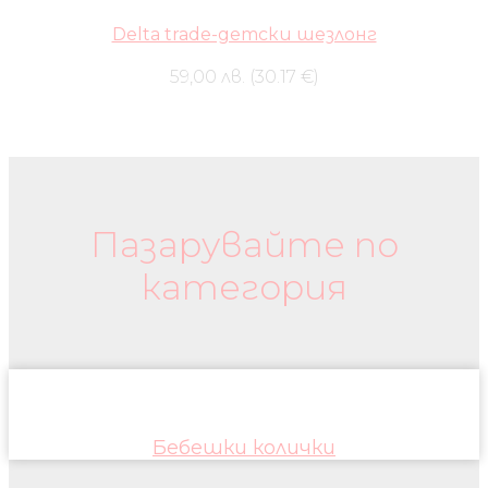
Delta trade-детски шезлонг
59,00 лв. (30.17 €)
Бебешки колички и дрехи
Пазарувайте по
категория
Бебешки колички