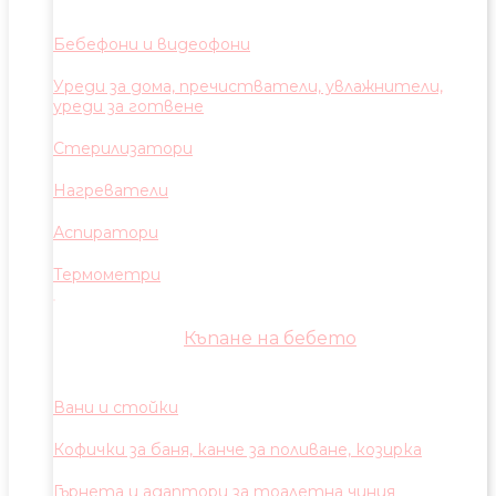
Бебефони и видеофони
Уреди за дома, пречистватели, увлажнители,
уреди за готвене
Стерилизатори
Нагреватели
Аспиратори
Термометри
Къпане на бебето
Вани и стойки
Кофички за баня, канче за поливане, козирка
Гърнета и адаптори за тоалетна чиния