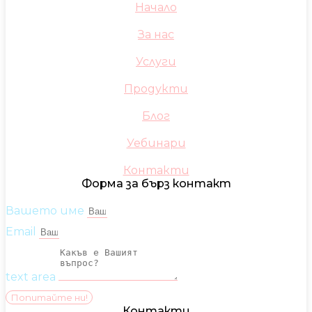
Начало
За нас
Услуги
Продукти
Блог
Уебинари
Контакти
Форма за бърз контакт
Вашето име
Email
text area
Попитайте ни!
Контакти