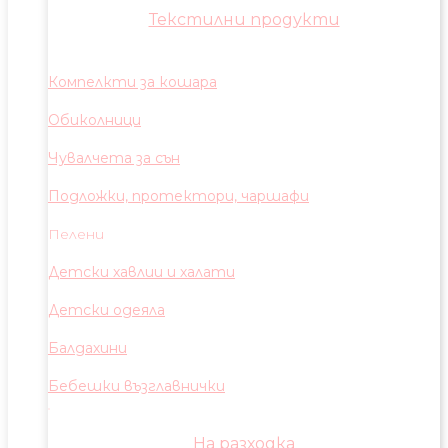
Текстилни продукти
Компелкти за кошара
Обиколници
Чувалчета за сън
Подложки, протектори, чаршафи
Пелени
Детски хавлии и халати
Детски одеяла
Балдахини
Бебешки възглавнички
На разходка