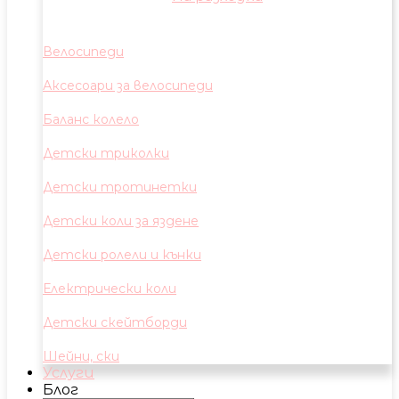
Велосипеди
Аксесоари за велосипеди
Баланс колело
Детски триколки
Детски тротинетки
Детски коли за яздене
Детски ролели и кънки
Електрически коли
Детски скейтборди
Шейни, ски
Услуги
Блог