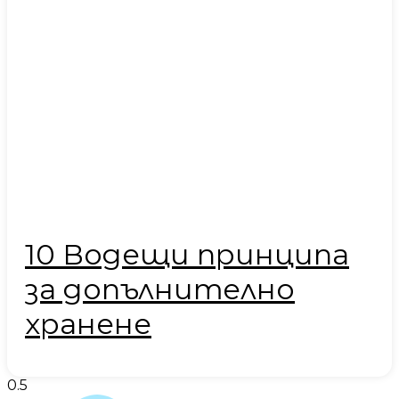
10 Водещи принципа
за допълнително
хранене