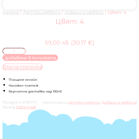
Начало
/
Детски мебели
/
Дивани и мебели
/ Цвят: 4
Цвят: 4
59,00 лв. (30.17 €)
количество
за
Добавяне в количката
Цвят:
Бърза поръчка
4
Плащане онлайн
Наложен платеж
Безплатна доставка над 100лв
Продукт #
6370
Категории
Детски мебели
,
Дивани и мебели
Бранд
Delta trade