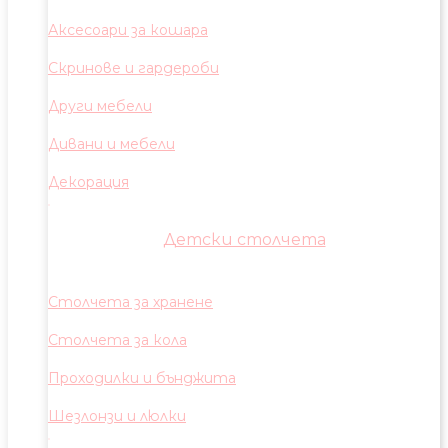
Аксесоари за кошара
Скринове и гардероби
Други мебели
Дивани и мебели
Декорация
Детски столчета
Столчета за хранене
Столчета за кола
Проходилки и бънджита
Шезлонзи и люлки