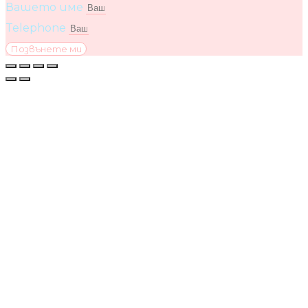
Вашето име
Telephone
Позвънете ми