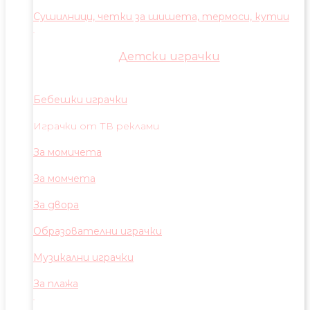
Сушилници, четки за шишета, термоси, кутии
Детски играчки
Бебешки играчки
Играчки от ТВ реклами
За момичета
За момчета
За двора
Образователни играчки
Музикални играчки
За плажа