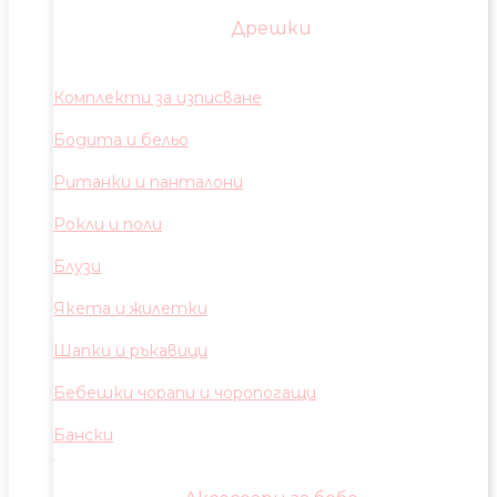
Дрешки
Комплекти за изписване
Бодита и бельо
Ританки и панталони
Рокли и поли
Блузи
Якета и жилетки
Шапки и ръкавици
Бебешки чорапи и чоропогащи
Бански