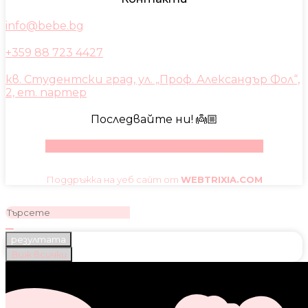
info@bebe.bg
+359 88 723 4427
кв. Студентски град, ул. „Проф. Александър Фол“,
2, ет. партер
Последвайте ни! 👼🏼
Facebook
Instagram
Youtube
Pinterest
Поддръжка на уеб сайт от
WEBTRIXIA.COM
резултата
Виж всички