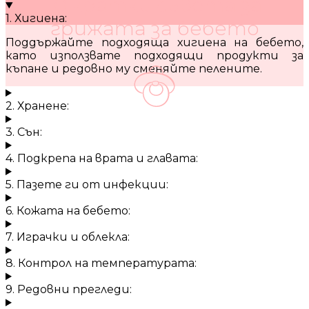
10 кратки съвета за
1. Хигиена:
грижата за бебето
Поддържайте подходяща хигиена на бебето,
като използвате подходящи продукти за
къпане и редовно му сменяйте пелените.
2. Хранене:
3. Сън:
4. Подкрепа на врата и главата:
5. Пазете ги от инфекции:
6. Кожата на бебето:
7. Играчки и облекла:
8. Контрол на температурата:
9. Редовни прегледи: