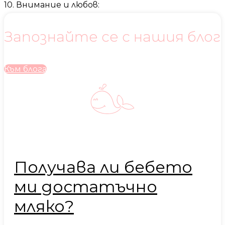
10. Внимание и любов:
Запознайте се с нашия блог
Към блога
Получава ли бебето
ми достатъчно
мляко?