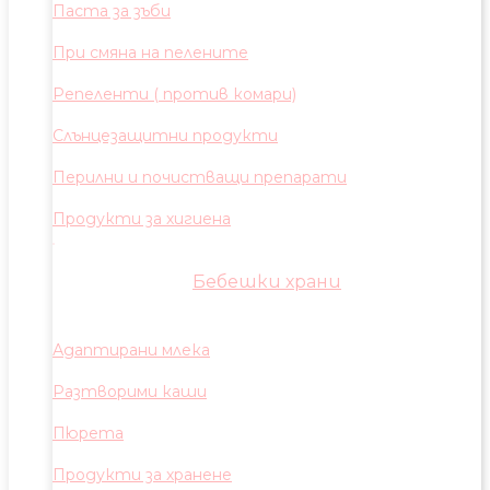
Паста за зъби
При смяна на пелените
Репеленти ( против комари)
Слънцезащитни продукти
Перилни и почистващи препарати
Продукти за хигиена
Бебешки храни
Адаптирани млека
Разтворими каши
Пюрета
Продукти за хранене