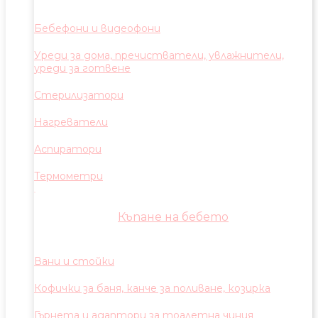
Бебефони и видеофони
Уреди за дома, пречистватели, увлажнители,
уреди за готвене
Стерилизатори
Нагреватели
Аспиратори
Термометри
Къпане на бебето
Вани и стойки
Кофички за баня, канче за поливане, козирка
Гърнета и адаптори за тоалетна чиния