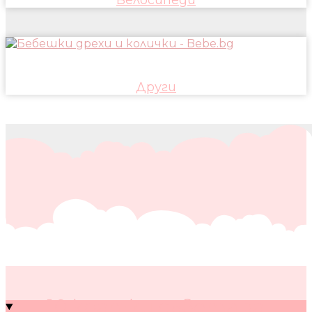
Други
10 кратки съвета за