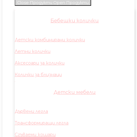
Close Продукти
Open Продукти
Бебешки колички
Детски комбинирани колички
Летни колички
Аксесоари за колички
Колички за близнаци
Детски мебели
Дървени легла
Трансформиращи легла
Сгъваеми кошари