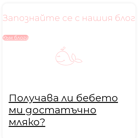
Запознайте се с нашия блог
Към блога
Получава ли бебето
ми достатъчно
мляко?