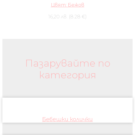
Цвят: Бежов
16,20 лв. (8.28 €)
Бебешки колички и дрехи
Пазарувайте по
категория
Бебешки колички