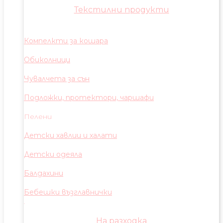
Текстилни продукти
Компелкти за кошара
Обиколници
Чувалчета за сън
Подложки, протектори, чаршафи
Пелени
Детски хавлии и халати
Детски одеяла
Балдахини
Бебешки възглавнички
На разходка