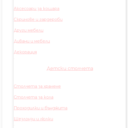
Аксесоари за кошара
Скринове и гардероби
Други мебели
Дивани и мебели
Декорация
Детски столчета
Столчета за хранене
Столчета за кола
Проходилки и бънджита
Шезлонзи и люлки