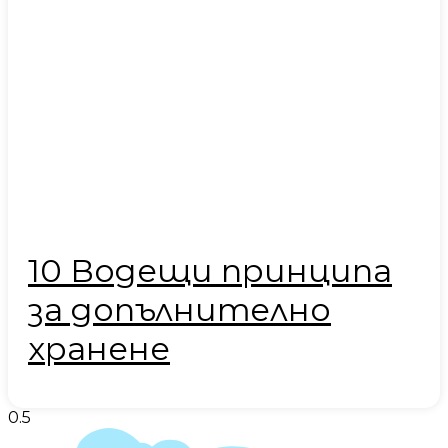
10 Водещи принципа
за допълнително
хранене