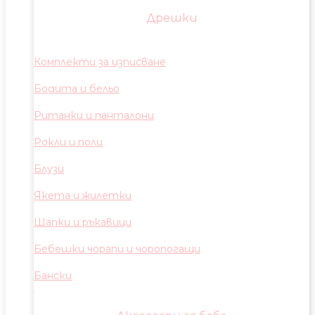
Дрешки
Комплекти за изписване
Бодита и бельо
Ританки и панталони
Рокли и поли
Блузи
Якета и жилетки
Шапки и ръкавици
Бебешки чорапи и чоропогащи
Бански