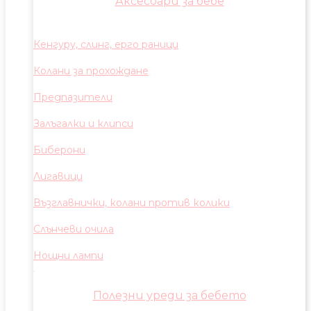
Аксесоари за бебе
Кенгуру, слинг, ерго раници
Колани за прохождане
Предпазители
Залъгалки и клипси
Биберони
Лигавици
Възглавнички, колани против колики
Слънчеви очила
Нощни лампи
Полезни уреди за бебето