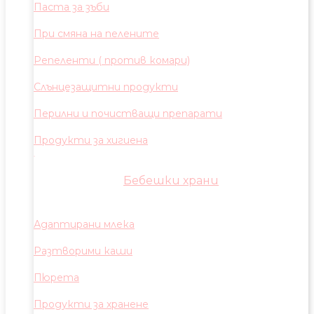
Паста за зъби
При смяна на пелените
Репеленти ( против комари)
Слънцезащитни продукти
Перилни и почистващи препарати
Продукти за хигиена
Бебешки храни
Адаптирани млека
Разтворими каши
Пюрета
Продукти за хранене