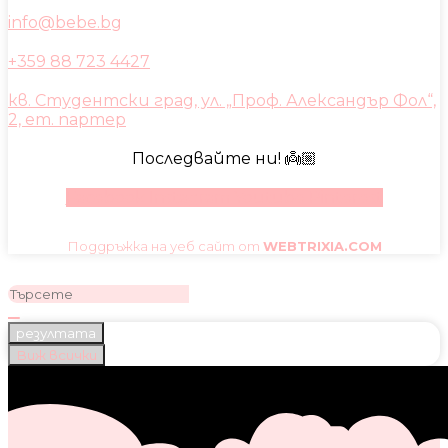
info@bebe.bg
+359 88 723 4427
кв. Студентски град, ул. „Проф. Александър Фол“,
2, ет. партер
Последвайте ни! 👼🏼
Facebook
Instagram
Youtube
Pinterest
Поддръжка на уеб сайт от
WEBTRIXIA.COM
резултата
Виж всички