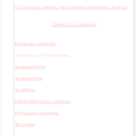
Сушилници, четки за шишета, термоси, кутии
Детски играчки
Бебешки играчки
Играчки от ТВ реклами
За момичета
За момчета
За двора
Образователни играчки
Музикални играчки
За плажа