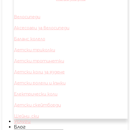
Велосипеди
Аксесоари за велосипеди
Баланс колело
Детски триколки
Детски тротинетки
Детски коли за яздене
Детски ролели и кънки
Електрически коли
Детски скейтборди
Шейни, ски
Услуги
Блог