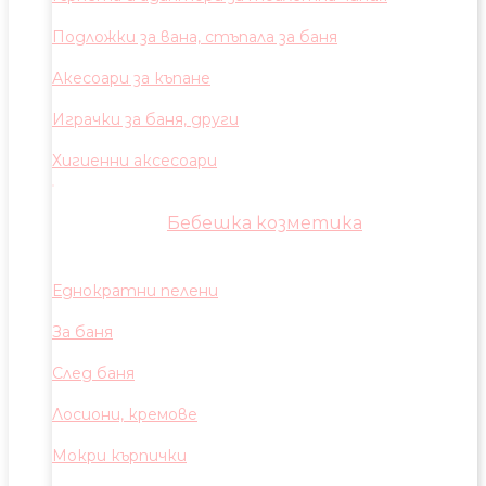
Подложки за вана, стъпала за баня
Акесоари за къпане
Играчки за баня, други
Хигиенни аксесоари
Бебешка козметика
Еднократни пелени
За баня
След баня
Лосиони, кремове
Мокри кърпички