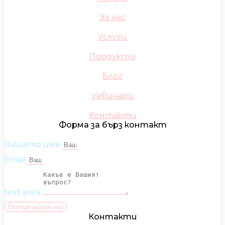
За нас
Услуги
Продукти
Блог
Уебинари
Контакти
Форма за бърз контакт
Вашето име
Email
text area
Попитайте ни!
Контакти