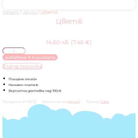
Начало
/
Други
/ Цвят:6
Цвят:6
14,60 лв. (7.46 €)
количество
за
Добавяне в количката
Цвят:6
Бърза поръчка
Плащане онлайн
Наложен платеж
Безплатна доставка над 100лв
Продукт #
0695
Категория
Други
Бранд
Galix