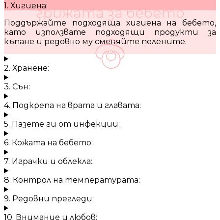
1. Хигиена:
грижата за бебето
Поддържайте подходяща хигиена на бебето,
като използвате подходящи продукти за
къпане и редовно му сменяйте пелените.
2. Хранене:
3. Сън:
4. Подкрепа на врата и главата:
5. Пазете ги от инфекции:
6. Кожата на бебето:
7. Играчки и облекла:
8. Контрол на температурата:
9. Редовни прегледи:
10. Внимание и любов: