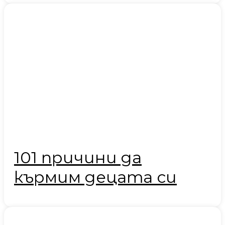
101 причини да
кърмим децата си