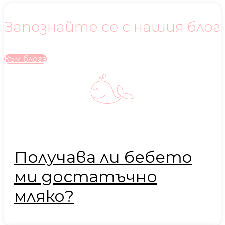
Запознайте се с нашия блог
Към блога
Получава ли бебето
ми достатъчно
мляко?