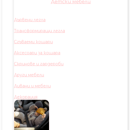
Детски мебели
Дървени легла
Трансформиращи легла
Сгъваеми кошари
Аксесоари за кошара
Скринове и гардероби
Други мебели
Дивани и мебели
Декорация