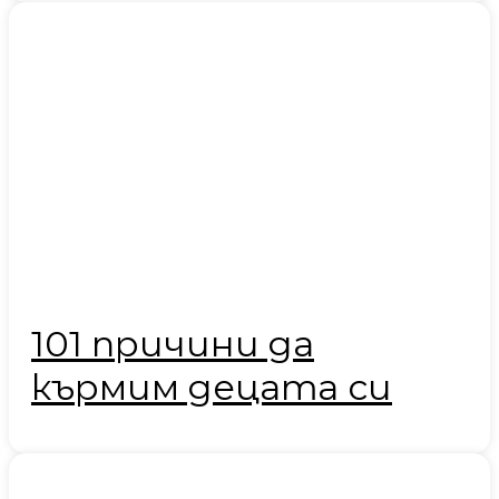
101 причини да
кърмим децата си