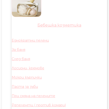
Бебешка козметика
Еднократни пелени
За баня
След баня
Лосиони, кремове
Мокри кърпички
Паста за зъби
При смяна на пелените
Репеленти ( против комари)