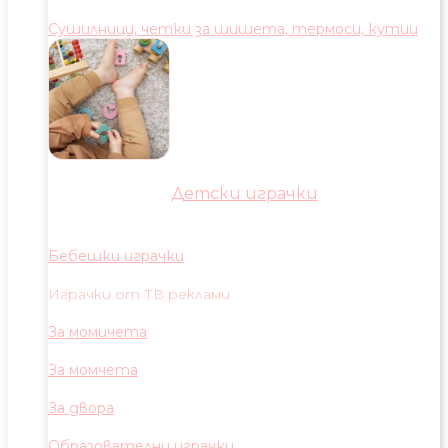
Сушилници, четки за шишета, термоси, кутии
Детски играчки
Бебешки играчки
Играчки от ТВ реклами
За момичета
За момчета
За двора
Образователни играчки