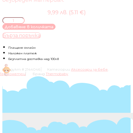
безвреден материал.
9,99 лв. (5.11 €)
количество
за
Добавяне в количката
ЦИФРОВ
Бърза поръчка
ТЕРМОМЕТЪР
ЗА
ВАНА
Плащане онлайн
THERMOBABY,
Наложен платеж
ТЮРКОАЗ
Безплатна доставка над 100лв
Продукт #
2144046
Категории
Аксесоари за бебе
,
Термометри
Бранд
Thermobaby