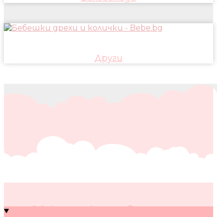
Други
10 кратки съвета за