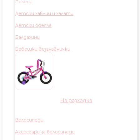
Пелени
Детски хавлии и халати
Детски одеяла
Балдахини
Бебешки възглавнички
На разходка
Велосипеди
Аксесоари за велосипеди