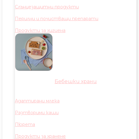
Слънцезащитни продукти
Перилни и почистващи препарати
Продукти за хигиена
Бебешки храни
Адаптирани млека
Разтворими каши
Пюрета
Продукти за хранене