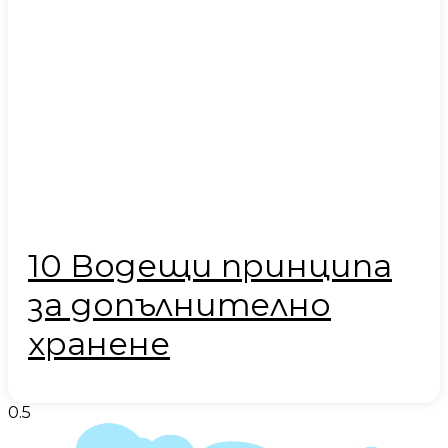
10 Водещи принципа
за допълнително
хранене