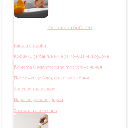
Къпане на бебето
Вани и стойки
Кофички за баня, канче за поливане, козирка
Гърнета и адаптори за тоалетна чиния
Подложки за вана, стъпала за баня
Акесоари за къпане
Играчки за баня, други
Хигиенни аксесоари