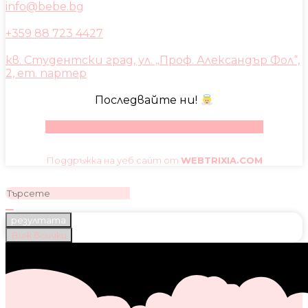
info@bebe.bg
+359 88 723 4427
кв. Студентски град, ул. „Проф. Александър Фол“,
2, ет. партер
Последвайте ни!
Facebook
Instagram
Youtube
Pinterest
Поддръжка на уеб сайт от
WEBTRIXIA.COM
резултата
Виж всички