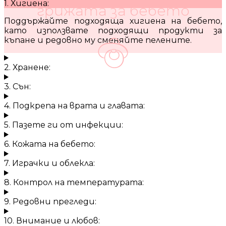
1. Хигиена:
грижата за бебето
Поддържайте подходяща хигиена на бебето,
като използвате подходящи продукти за
къпане и редовно му сменяйте пелените.
2. Хранене:
3. Сън:
4. Подкрепа на врата и главата:
5. Пазете ги от инфекции:
6. Кожата на бебето:
7. Играчки и облекла:
8. Контрол на температурата:
9. Редовни прегледи:
10. Внимание и любов: