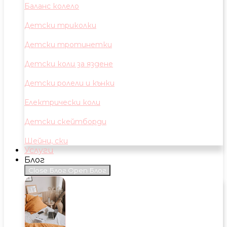
Баланс колело
Детски триколки
Детски тротинетки
Детски коли за яздене
Детски ролели и кънки
Електрически коли
Детски скейтборди
Шейни, ски
Услуги
Блог
Close Блог
Open Блог