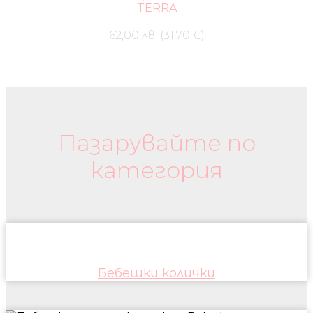
TERRA
62,00 лв. (31.70 €)
Бебешки колички и дрехи
Пазарувайте по
категория
Бебешки колички