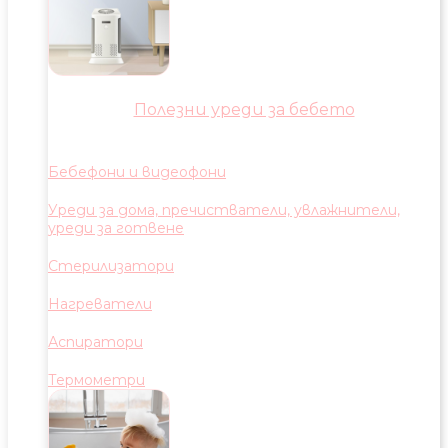
Полезни уреди за бебето
Бебефони и видеофони
Уреди за дома, пречистватели, увлажнители,
уреди за готвене
Стерилизатори
Нагреватели
Аспиратори
Термометри