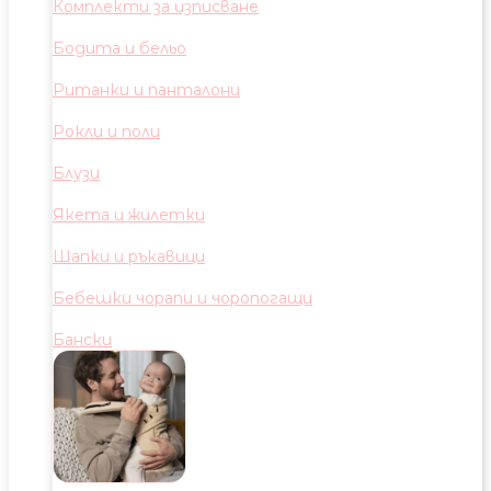
Комплекти за изписване
Бодита и бельо
Ританки и панталони
Рокли и поли
Блузи
Якета и жилетки
Шапки и ръкавици
Бебешки чорапи и чоропогащи
Бански