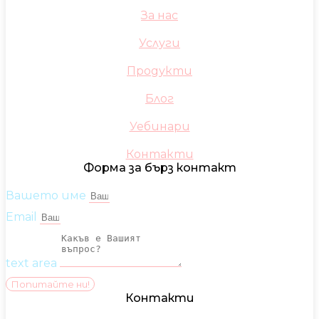
За нас
Услуги
Продукти
Блог
Уебинари
Контакти
Форма за бърз контакт
Вашето име
Email
text area
Попитайте ни!
Контакти