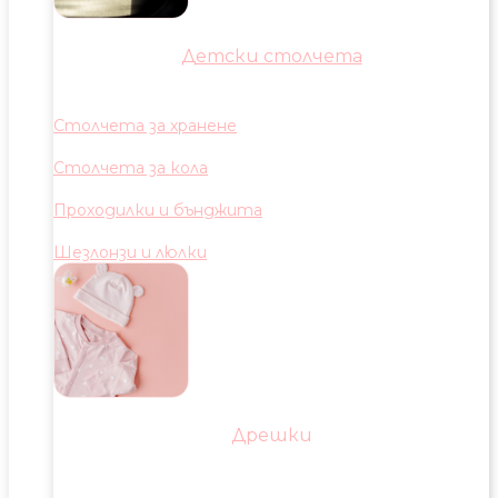
Детски столчета
Столчета за хранене
Столчета за кола
Проходилки и бънджита
Шезлонзи и люлки
Дрешки