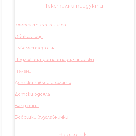
Текстилни продукти
Компелкти за кошара
Обиколници
Чувалчета за сън
Подложки, протектори, чаршафи
Пелени
Детски хавлии и халати
Детски одеяла
Балдахини
Бебешки възглавнички
На разходка