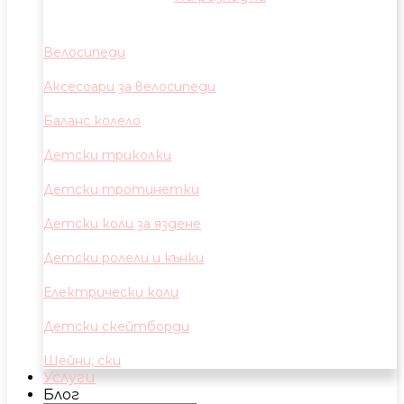
Велосипеди
Аксесоари за велосипеди
Баланс колело
Детски триколки
Детски тротинетки
Детски коли за яздене
Детски ролели и кънки
Електрически коли
Детски скейтборди
Шейни, ски
Услуги
Блог