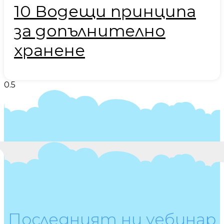
10 Водещи принципа
за допълнително
хранене
Последният ни уебинар