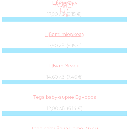
Цвят: Бял
17,90 лв. (9.15 €)
Цвят: тюркоаз
17,90 лв. (9.15 €)
Цвят: Зелен
14,60 лв. (7.46 €)
Tega baby-гърне Еднорог
12,00 лв. (6.14 €)
Tega baby-вана Пате 102см