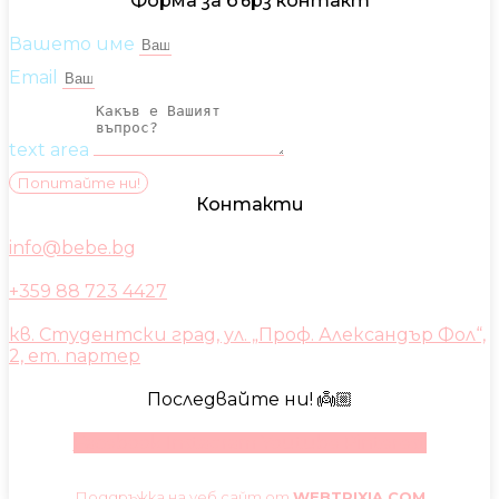
Форма за бърз контакт
Вашето име
Email
text area
Попитайте ни!
Контакти
info@bebe.bg
+359 88 723 4427
кв. Студентски град, ул. „Проф. Александър Фол“,
2, ет. партер
Последвайте ни! 👼🏼
Facebook
Instagram
Youtube
Pinterest
Поддръжка на уеб сайт от
WEBTRIXIA.COM