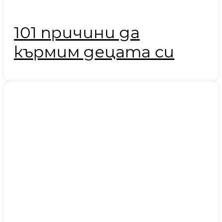
101 причини да
кърмим децата си