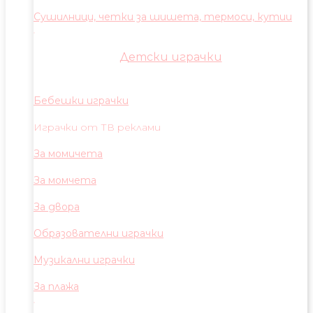
Сушилници, четки за шишета, термоси, кутии
Детски играчки
Бебешки играчки
Играчки от ТВ реклами
За момичета
За момчета
За двора
Образователни играчки
Музикални играчки
За плажа