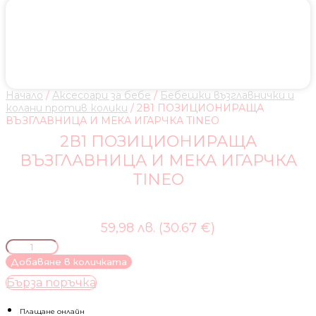
Начало
/
Аксесоари за бебе
/
Бебешки възглавнички и
колани против колики
/ 2В1 ПОЗИЦИОНИРАЩА
ВЪЗГЛАВНИЦА И МЕКА ИГАРЧКА TINEO
2В1 ПОЗИЦИОНИРАЩА
ВЪЗГЛАВНИЦА И МЕКА ИГАРЧКА
TINEO
59,98 лв. (30.67 €)
количество
за
Добавяне в количката
2В1
Бърза поръчка
ПОЗИЦИОНИРАЩА
ВЪЗГЛАВНИЦА
И
Плащане онлайн