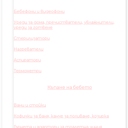
Бебефони и видеофони
Уреди за дома, пречистватели, увлажнители,
уреди за готвене
Стерилизатори
Нагреватели
Аспиратори
Термометри
Къпане на бебето
Вани и стойки
Кофички за баня, канче за поливане, козирка
Гърнета и адаптори за тоалетна чиния