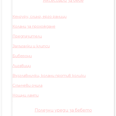
Аксесоари за бебе
Кенгуру, слинг, ерго раници
Колани за прохождане
Предпазители
Залъгалки и клипси
Биберони
Лигавици
Възглавнички, колани против колики
Слънчеви очила
Нощни лампи
Полезни уреди за бебето