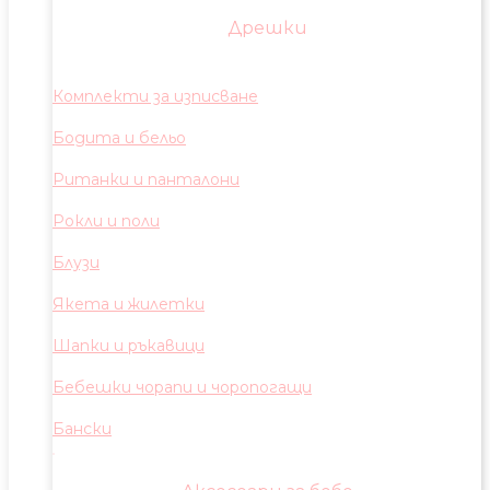
Дрешки
Комплекти за изписване
Бодита и бельо
Ританки и панталони
Рокли и поли
Блузи
Якета и жилетки
Шапки и ръкавици
Бебешки чорапи и чоропогащи
Бански