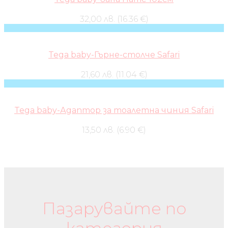
32,00 лв. (16.36 €)
Tega baby-Гърне-столче Safari
21,60 лв. (11.04 €)
Tega baby-Адаптор за тоалетна чиния Safari
13,50 лв. (6.90 €)
Бебешки колички и дрехи
Пазарувайте по