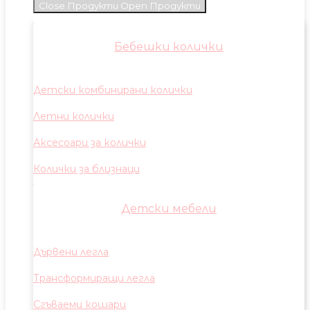
Close Продукти
Open Продукти
Бебешки колички
Детски комбинирани колички
Летни колички
Аксесоари за колички
Колички за близнаци
Детски мебели
Дървени легла
Трансформиращи легла
Сгъваеми кошари