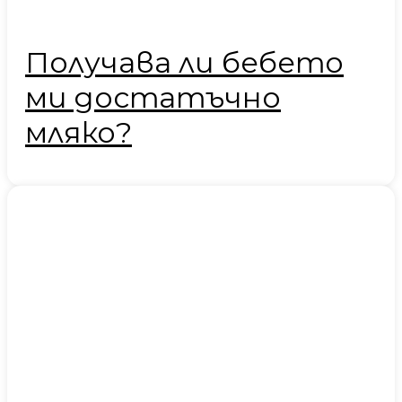
Получава ли бебето
ми достатъчно
мляко?