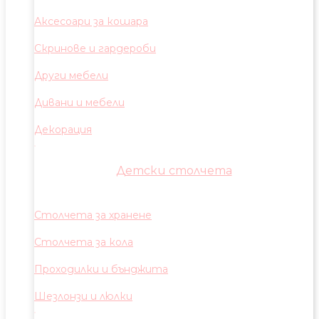
Аксесоари за кошара
Скринове и гардероби
Други мебели
Дивани и мебели
Декорация
Детски столчета
Столчета за хранене
Столчета за кола
Проходилки и бънджита
Шезлонзи и люлки