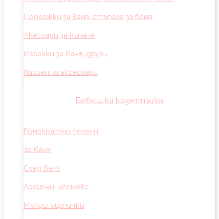
Подложки за вана, стъпала за баня
Акесоари за къпане
Играчки за баня, други
Хигиенни аксесоари
Бебешка козметика
Еднократни пелени
За баня
След баня
Лосиони, кремове
Мокри кърпички