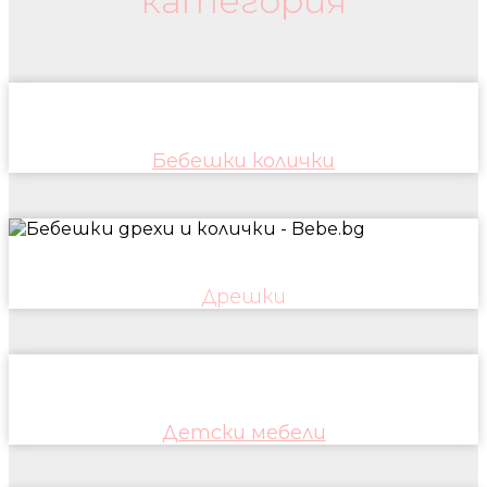
категория
Бебешки колички
Дрешки
Детски мебели