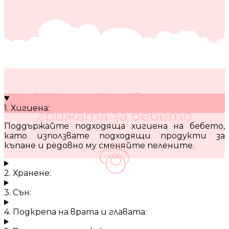
10 кратки съвета за
1. Хигиена:
грижата за бебето
Поддържайте подходяща хигиена на бебето,
като използвате подходящи продукти за
къпане и редовно му сменяйте пелените.
2. Хранене:
3. Сън:
4. Подкрепа на врата и главата: