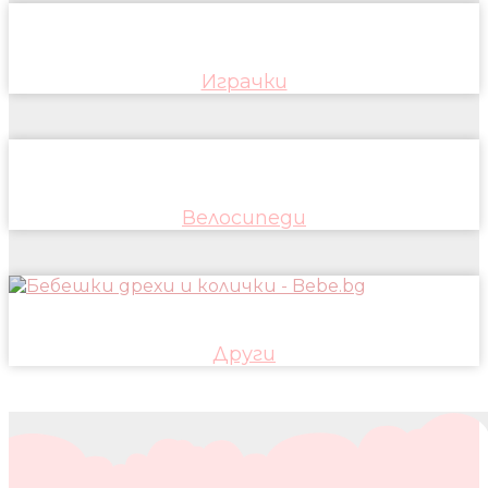
Играчки
Велосипеди
Други