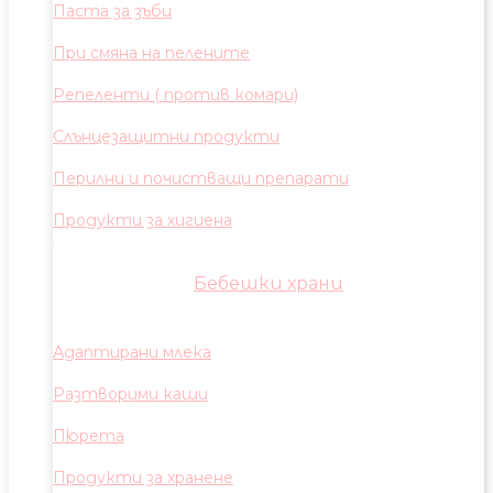
Паста за зъби
При смяна на пелените
Репеленти ( против комари)
Слънцезащитни продукти
Перилни и почистващи препарати
Продукти за хигиена
Бебешки храни
Адаптирани млека
Разтворими каши
Пюрета
Продукти за хранене