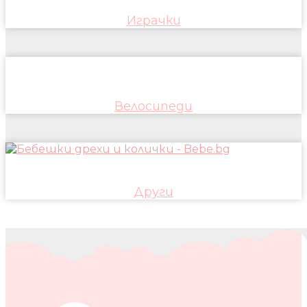
Играчки
Велосипеди
Други