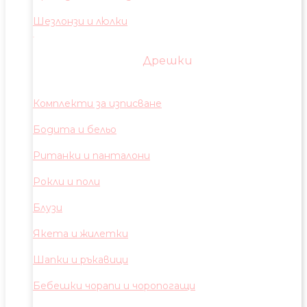
Шезлонзи и люлки
Дрешки
Комплекти за изписване
Бодита и бельо
Ританки и панталони
Рокли и поли
Блузи
Якета и жилетки
Шапки и ръкавици
Бебешки чорапи и чоропогащи