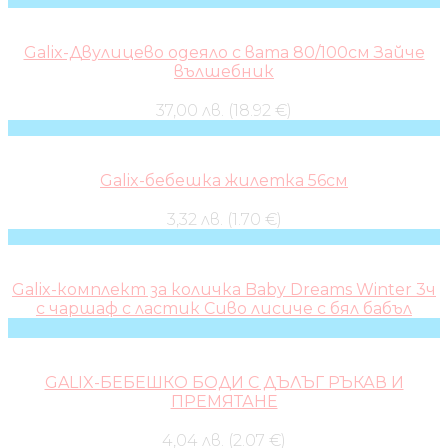
Galix-Двулицево одеяло с вата 80/100см Зайче
вълшебник
37,00 лв. (18.92 €)
Galix-бебешка жилетка 56см
3,32 лв. (1.70 €)
Galix-комплект за количка Baby Dreams Winter 3ч
с чаршаф с ластик Сиво лисиче с бял бабъл
GALIX-БЕБЕШКО БОДИ С ДЪЛЪГ РЪКАВ И
ПРЕМЯТАНЕ
4,04 лв. (2.07 €)