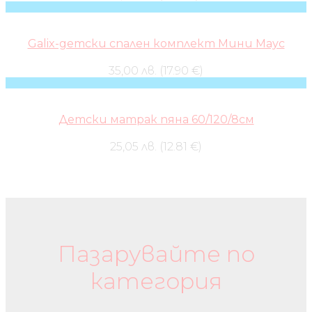
Galix-детски спален комплект Мини Маус
35,00 лв. (17.90 €)
Детски матрак пяна 60/120/8см
25,05 лв. (12.81 €)
Бебешки колички и дрехи
Пазарувайте по
категория