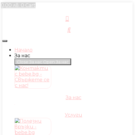
Skip
0,00
лв.
0
Cart
to
content
Начало
За нас
Close За нас
Open За нас
За нас
Услуги