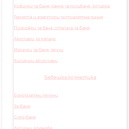
Кофички за баня, канче за поливане, козирка
Гърнета и адаптори за тоалетна чиния
Подложки за вана, стъпала за баня
Акесоари за къпане
Играчки за баня, други
Хигиенни аксесоари
Бебешка козметика
Еднократни пелени
За баня
След баня
Лосиони, кремове