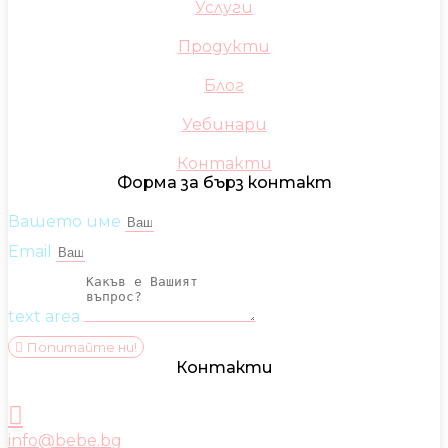
Услуги
Продукти
Блог
Уебинари
Контакти
Форма за бърз контакт
Вашето име
Email
text area
Попитайте ни!
Контакти
info@bebe.bg