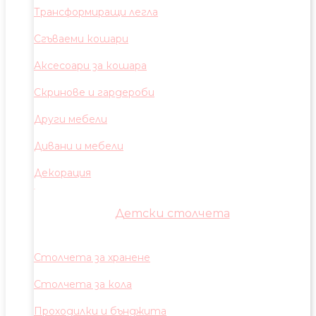
Трансформиращи легла
Сгъваеми кошари
Аксесоари за кошара
Скринове и гардероби
Други мебели
Дивани и мебели
Декорация
Детски столчета
Столчета за хранене
Столчета за кола
Проходилки и бънджита