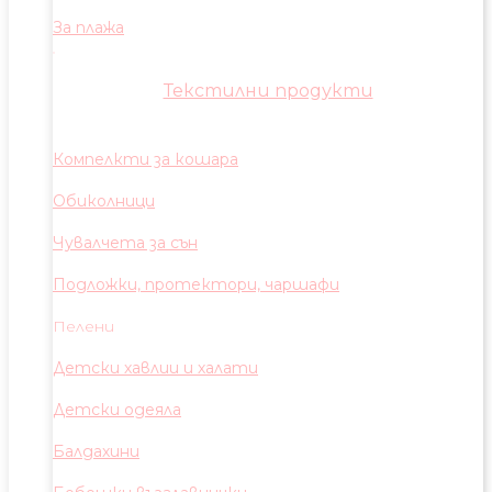
За плажа
Текстилни продукти
Компелкти за кошара
Обиколници
Чувалчета за сън
Подложки, протектори, чаршафи
Пелени
Детски хавлии и халати
Детски одеяла
Балдахини