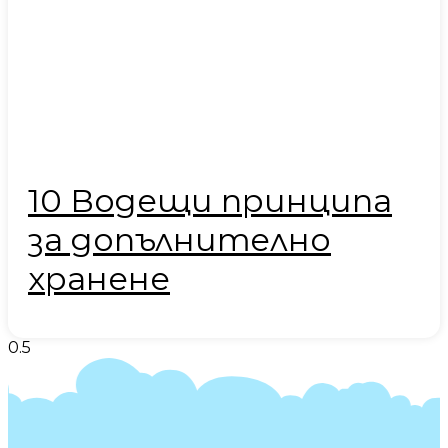
10 Водещи принципа
за допълнително
хранене