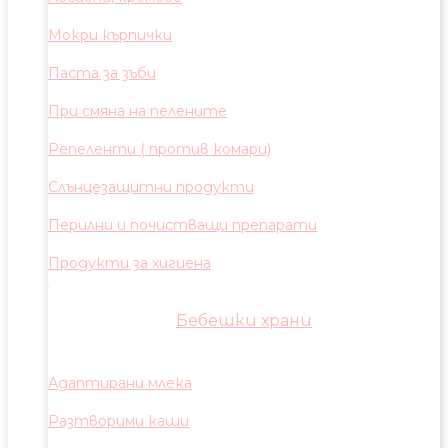
Мокри кърпички
Паста за зъби
При смяна на пелените
Репеленти ( против комари)
Слънцезащитни продукти
Перилни и почистващи препарати
Продукти за хигиена
Бебешки храни
Адаптирани млека
Разтворими каши