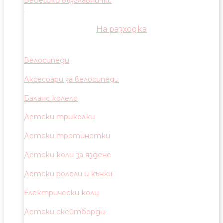
Бебешки възглавнички
На разходка
Велосипеди
Аксесоари за велосипеди
Баланс колело
Детски триколки
Детски тротинетки
Детски коли за яздене
Детски ролели и кънки
Електрически коли
Детски скейтборди