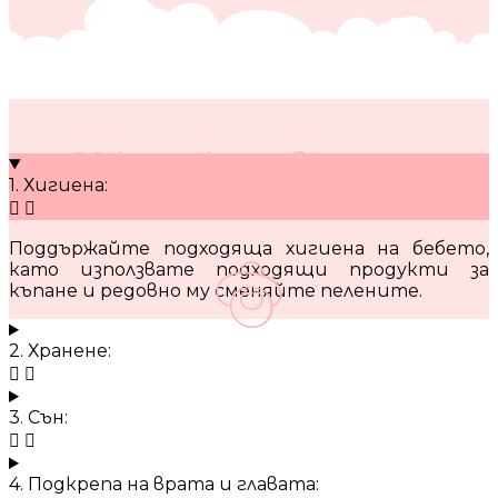
10 кратки съвета за
1. Хигиена:
грижата за бебето
Поддържайте подходяща хигиена на бебето,
като използвате подходящи продукти за
къпане и редовно му сменяйте пелените.
2. Хранене:
3. Сън:
4. Подкрепа на врата и главата: