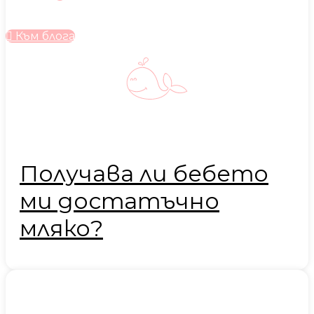
Към блога
Получава ли бебето
ми достатъчно
мляко?