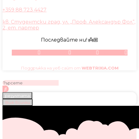
+359 88 723 4427
кв. Студентски град, ул. „Проф. Александър Фол“,
2, ет. партер
Последвайте ни! 👼🏼
Facebook
Instagram
Youtube
Pinterest
Поддръжка на уеб сайт от
WEBTRIXIA.COM
резултата
Виж всички