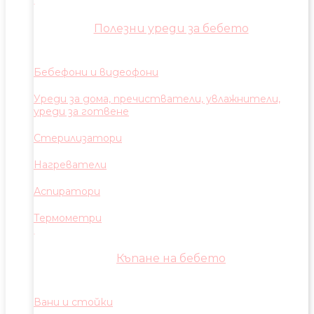
Полезни уреди за бебето
Бебефони и видеофони
Уреди за дома, пречистватели, увлажнители,
уреди за готвене
Стерилизатори
Нагреватели
Аспиратори
Термометри
Къпане на бебето
Вани и стойки