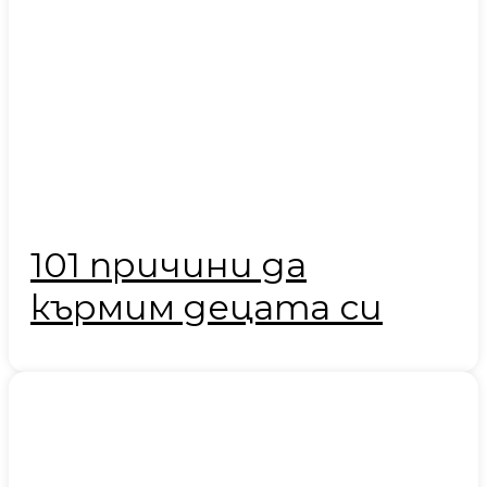
101 причини да
кърмим децата си