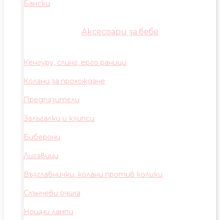
Бански
Аксесоари за бебе
Кенгуру, слинг, ерго раници
Колани за прохождане
Предпазители
Залъгалки и клипси
Биберони
Лигавици
Възглавнички, колани против колики
Слънчеви очила
Нощни лампи