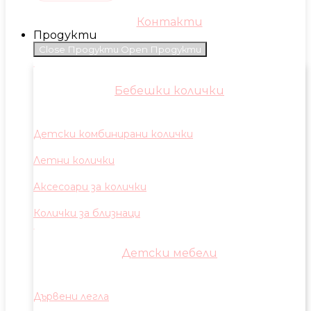
Контакти
Продукти
Close Продукти
Open Продукти
Бебешки колички
Детски комбинирани колички
Летни колички
Аксесоари за колички
Колички за близнаци
Детски мебели
Дървени легла