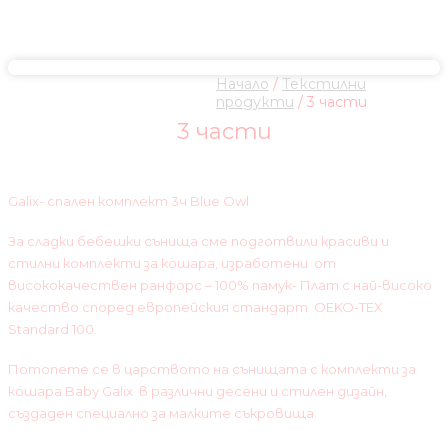
Начало
/
Текстилни
продукти
/ 3 части
3 части
Galix- спален комплект 3ч Blue Owl
За сладки бебешки сънища сме подготвили красиви и
стилни комплекти за кошара, изработени от
висококачествен ранфорс – 100% памук- Плат с най-високо
качество според европейския стандарт OEKO-TEX
Standard 100.
Потопете се в царството на сънищата с комплекти за
кошара Baby Galix в различни десени и стилен дизайн,
създаден специално за малките съкровища.