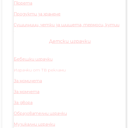
Пюрета
Продукти за хранене
Сушилници, четки за шишета, термоси, кутии
Детски играчки
Бебешки играчки
Играчки от ТВ реклами
За момичета
За момчета
За двора
Образователни играчки
Музикални играчки