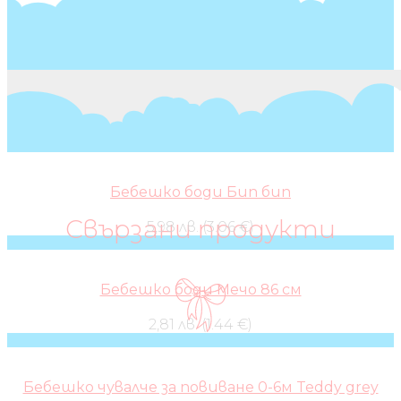
Бебешко боди Бип бип
Свързани продукти
5,98 лв. (3.06 €)
Бебешко боди Мечо 86 см
2,81 лв. (1.44 €)
Бебешко чувалче за повиване 0-6м Teddy grey