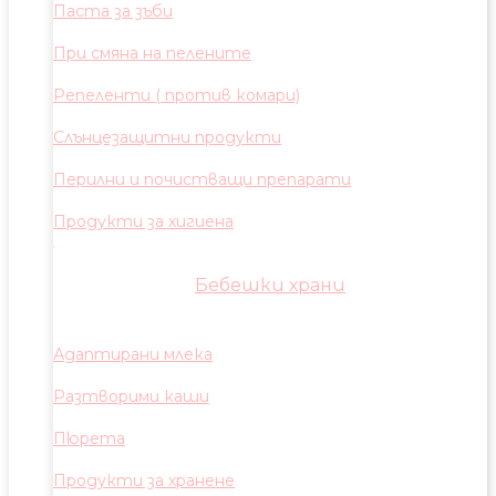
Паста за зъби
При смяна на пелените
Репеленти ( против комари)
Слънцезащитни продукти
Перилни и почистващи препарати
Продукти за хигиена
Бебешки храни
Адаптирани млека
Разтворими каши
Пюрета
Продукти за хранене