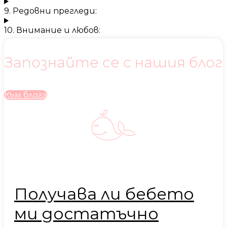
9. Редовни прегледи:
10. Внимание и любов:
Запознайте се с нашия блог
Към блога
Получава ли бебето
ми достатъчно