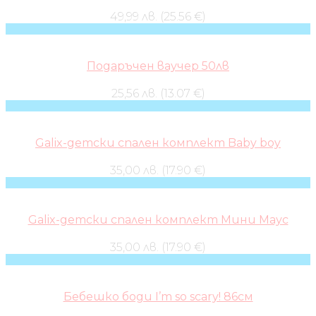
49,99 лв. (25.56 €)
Подаръчен ваучер 50лв
25,56 лв. (13.07 €)
Galix-детски спален комплект Baby boy
35,00 лв. (17.90 €)
Galix-детски спален комплект Мини Маус
35,00 лв. (17.90 €)
Бебешко боди I’m so scary! 86см