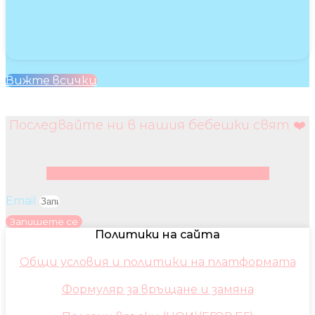
Вижте всички
Последвайте ни в нашия бебешки свят ❤️
Facebook
Instagram
Youtube
Pinterest
Email
Запишете се
Политики на сайта
Общи условия и политики на платформата
Формуляр за връщане и замяна