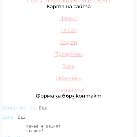
Полезни връзки (НОИ)(ЕГОВ.БГ)
Карта на сайта
Начало
За нас
Услуги
Продукти
Блог
Уебинари
Контакти
Форма за бърз контакт
Вашето име
Email
text area