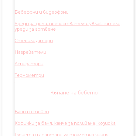
Бебефони и видеофони
Уреди за дома, пречистватели, увлажнители,
уреди за готвене
Стерилизатори
Нагреватели
Аспиратори
Термометри
Къпане на бебето
Вани и стойки
Кофички за баня, канче за поливане, козирка
Гърнета и адаптори за тоалетна чиния