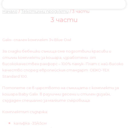
Начало
/
Текстилни продукти
/ 3 части
3 части
Galix- спален комплект 3ч Blue Owl
За сладки бебешки сънища сме подготвили красиви и
стилни комплекти за кошара, изработени от
висококачествен ранфорс – 100% памук- Плат с най-високо
качество според европейския стандарт OEKO-TEX
Standard 100.
Потопете се в царството на сънищата с комплекти за
кошара Baby Galix в различни десени и стилен дизайн,
създаден специално за малките съкровища.
Комплектът съдържа:
калъфка -35/45см