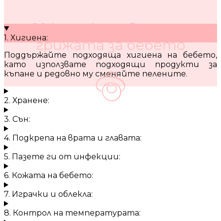
10 кратки съвета за
1. Хигиена:
грижата за бебето
Поддържайте подходяща хигиена на бебето,
като използвате подходящи продукти за
къпане и редовно му сменяйте пелените.
2. Хранене:
3. Сън:
4. Подкрепа на врата и главата:
5. Пазете ги от инфекции:
6. Кожата на бебето:
7. Играчки и облекла:
8. Контрол на температурата: