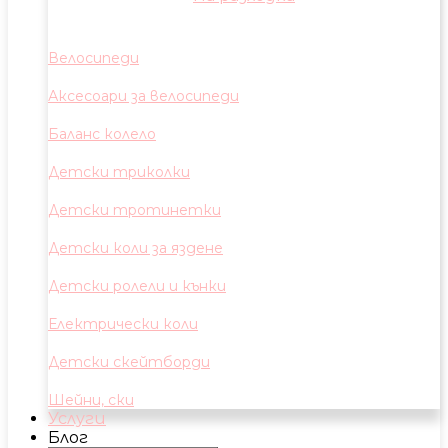
Велосипеди
Аксесоари за велосипеди
Баланс колело
Детски триколки
Детски тротинетки
Детски коли за яздене
Детски ролели и кънки
Електрически коли
Детски скейтборди
Шейни, ски
Услуги
Блог