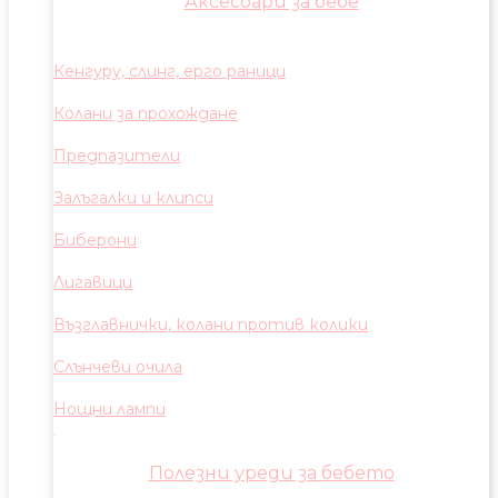
Аксесоари за бебе
Кенгуру, слинг, ерго раници
Колани за прохождане
Предпазители
Залъгалки и клипси
Биберони
Лигавици
Възглавнички, колани против колики
Слънчеви очила
Нощни лампи
Полезни уреди за бебето