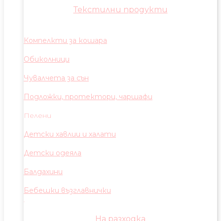
Текстилни продукти
Компелкти за кошара
Обиколници
Чувалчета за сън
Подложки, протектори, чаршафи
Пелени
Детски хавлии и халати
Детски одеяла
Балдахини
Бебешки възглавнички
На разходка