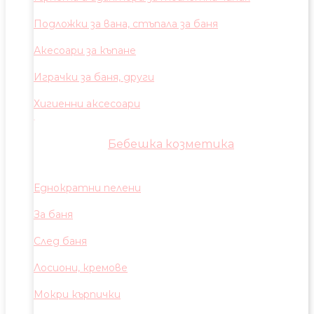
Подложки за вана, стъпала за баня
Акесоари за къпане
Играчки за баня, други
Хигиенни аксесоари
Бебешка козметика
Еднократни пелени
За баня
След баня
Лосиони, кремове
Мокри кърпички