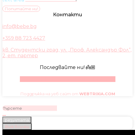
Попитайте ни!
Контакти
info@bebe.bg
+359 88 723 4427
кв. Студентски град, ул. „Проф. Александър Фол“,
2, ет. партер
Последвайте ни! 👼🏼
Facebook
Instagram
Youtube
Pinterest
Поддръжка на уеб сайт от
WEBTRIXIA.COM
резултата
Виж всички