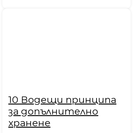
10 Водещи принципа
за допълнително
хранене