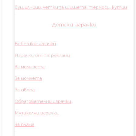
Сушилници, четки за шишета, термоси, кутии
Детски играчки
Бебешки играчки
Играчки от ТВ реклами
За момичета
За момчета
За двора
Образователни играчки
Музикални играчки
За плажа