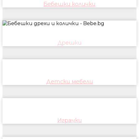
Бебешки колички
Дрешки
Детски мебели
Играчки