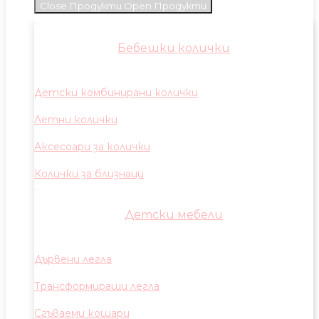
Close Продукти
Open Продукти
Бебешки колички
Детски комбинирани колички
Летни колички
Аксесоари за колички
Колички за близнаци
Детски мебели
Дървени легла
Трансформиращи легла
Сгъваеми кошари