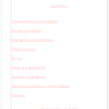
Дрешки
Комплекти за изписване
Бодита и бельо
Ританки и панталони
Рокли и поли
Блузи
Якета и жилетки
Шапки и ръкавици
Бебешки чорапи и чоропогащи
Бански