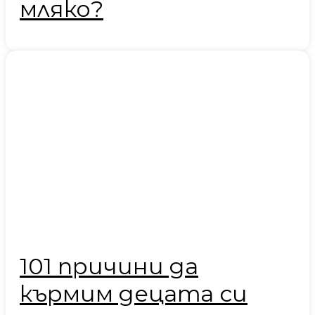
мляко?
101 причини да
кърмим децата си