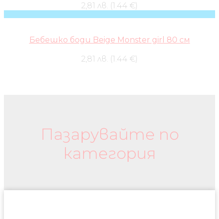
2,81 лв. (1.44 €)
Бебешко боди Beige Monster girl 80 см
2,81 лв. (1.44 €)
Бебешки колички и дрехи
Пазарувайте по
категория