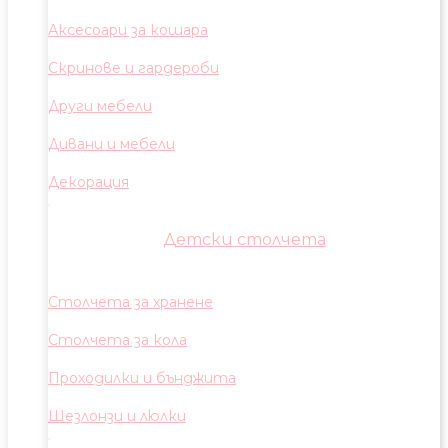
Аксесоари за кошара
Скринове и гардероби
Други мебели
Дивани и мебели
Декорация
Детски столчета
Столчета за хранене
Столчета за кола
Проходилки и бънджита
Шезлонзи и люлки