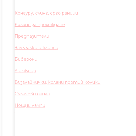
Кенгуру, слинг, ерго раници
Колани за прохождане
Предпазители
Залъгалки и клипси
Биберони
Лигавици
Възглавнички, колани против колики
Слънчеви очила
Нощни лампи