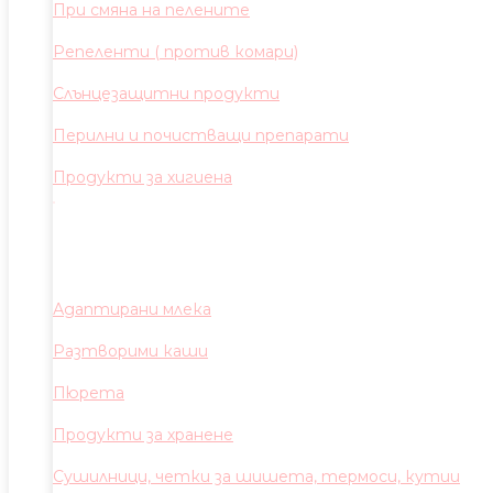
При смяна на пелените
Репеленти ( против комари)
Слънцезащитни продукти
Перилни и почистващи препарати
Продукти за хигиена
Адаптирани млека
Разтворими каши
Пюрета
Продукти за хранене
Сушилници, четки за шишета, термоси, кутии