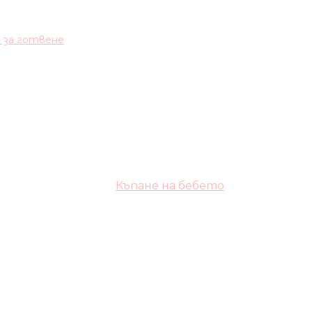
и за готвене
Къпане на бебето