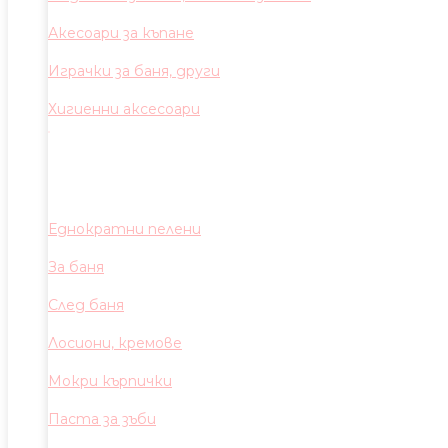
Акесоари за къпане
Играчки за баня, други
Хигиенни аксесоари
Еднократни пелени
За баня
След баня
Лосиони, кремове
Мокри кърпички
Паста за зъби