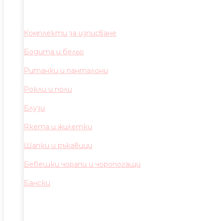
Комплекти за изписване
Бодита и бельо
Ританки и панталони
Рокли и поли
Блузи
Якета и жилетки
Шапки и ръкавици
Бебешки чорапи и чоропогащи
Бански