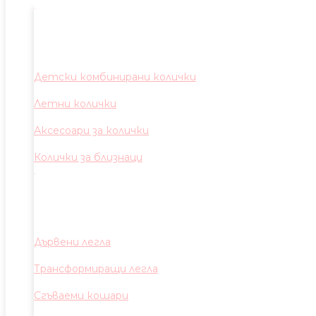
Детски комбинирани колички
Летни колички
Аксесоари за колички
Колички за близнаци
Дървени легла
Трансформиращи легла
Сгъваеми кошари