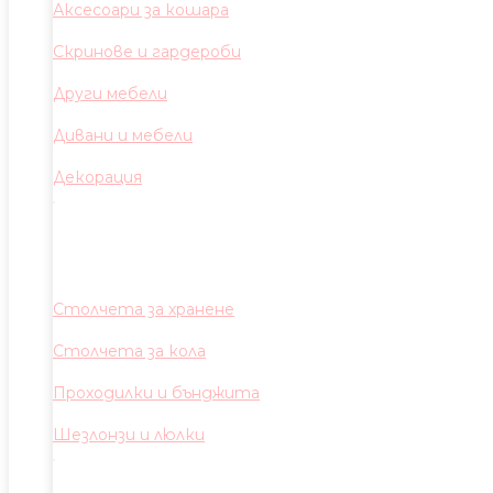
Аксесоари за кошара
Скринове и гардероби
Други мебели
Дивани и мебели
Декорация
Столчета за хранене
Столчета за кола
Проходилки и бънджита
Шезлонзи и люлки