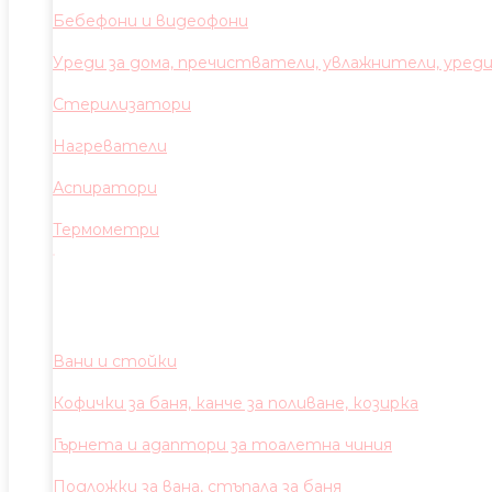
Бебефони и видеофони
Уреди за дома, пречистватели, увлажнители, уред
Стерилизатори
Нагреватели
Аспиратори
Термометри
Вани и стойки
Кофички за баня, канче за поливане, козирка
Гърнета и адаптори за тоалетна чиния
Подложки за вана, стъпала за баня