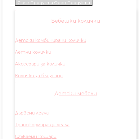
Close Продукти
Open Продукти
Бебешки колички
Детски комбинирани колички
Летни колички
Аксесоари за колички
Колички за близнаци
Детски мебели
Дървени легла
Трансформиращи легла
Сгъваеми кошари