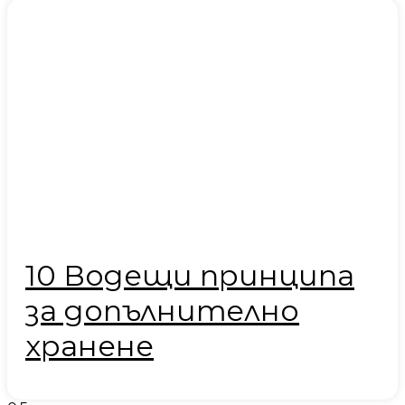
10 Водещи принципа
за допълнително
хранене