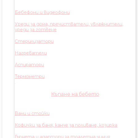
Бебефони и видеофони
Уреди за дома, пречистватели, увлажнители,
уреди за готвене
Стерилизатори
Нагреватели
Аспиратори
Термометри
Къпане на бебето
Вани и стойки
Кофички за баня, канче за поливане, козирка
Гърнета и адаптори за тоалетна чиния