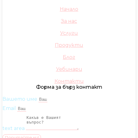
Начало
За нас
Услуги
Продукти
Блог
Уебинари
Контакти
Форма за бърз контакт
Вашето име
Email
text area
Попитайте ни!