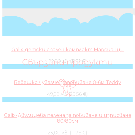
Galix-детски спален комплект Марсианци
Свързани продукти
22,90 лв. (11.71 €)
Бебешко чувалче за повиване 0-6м Teddy
49,99 лв. (25.56 €)
Galix-Двулицева пелена за повиване и изписване
80/80см
23,00 лв. (11.76 €)