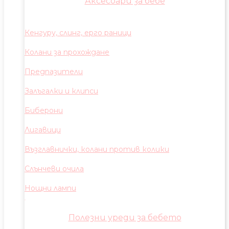
Аксесоари за бебе
Кенгуру, слинг, ерго раници
Колани за прохождане
Предпазители
Залъгалки и клипси
Биберони
Лигавици
Възглавнички, колани против колики
Слънчеви очила
Нощни лампи
Полезни уреди за бебето