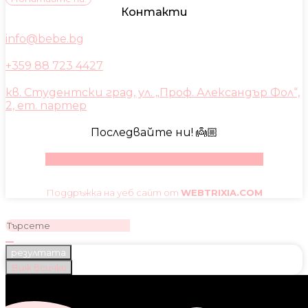
Контакти
info@bebe.bg
+359 88 723 4427
кв. Студентски град, ул. „Проф. Александър Фол“,
2, ет. партер
Последвайте ни! 👼🏼
Facebook
Instagram
Youtube
Pinterest
Поддръжка на уеб сайт от
WEBTRIXIA.COM
резултата
Виж всички