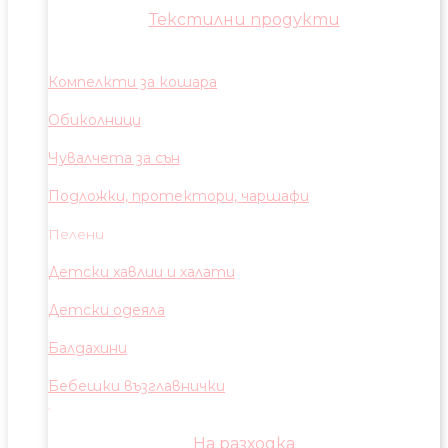
Текстилни продукти
Компелкти за кошара
Обиколници
Чувалчета за сън
Подложки, протектори, чаршафи
Пелени
Детски хавлии и халати
Детски одеяла
Балдахини
Бебешки възглавнички
На разходка