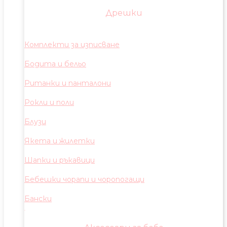
Дрешки
Комплекти за изписване
Бодита и бельо
Ританки и панталони
Рокли и поли
Блузи
Якета и жилетки
Шапки и ръкавици
Бебешки чорапи и чоропогащи
Бански