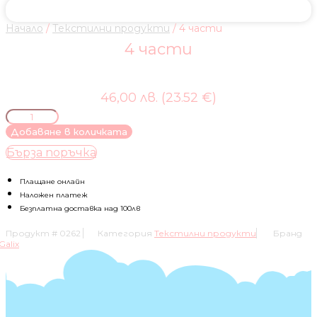
Начало
/
Текстилни продукти
/ 4 части
4 части
46,00 лв. (23.52 €)
количество
за
Добавяне в количката
4
Бърза поръчка
части
Плащане онлайн
Наложен платеж
Безплатна доставка над 100лв
Продукт #
0262
Категория
Текстилни продукти
Бранд
Galix