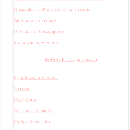
Подложки за вана, стъпала за баня
Акесоари за къпане
Играчки за баня, други
Хигиенни аксесоари
Бебешка козметика
Еднократни пелени
За баня
След баня
Лосиони, кремове
Мокри кърпички