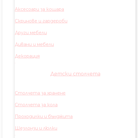
Аксесоари за кошара
Скринове и гардероби
Други мебели
Дивани и мебели
Декорация
Детски столчета
Столчета за хранене
Столчета за кола
Проходилки и бънджита
Шезлонзи и люлки