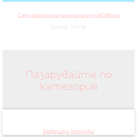
Galix-Бархетна пелена принт 80/80см
3,50 лв. (1.79 €)
Бебешки колички и дрехи
Пазарувайте по
категория
Бебешки колички