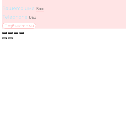
Вашето име
Telephone
Позвънете ми