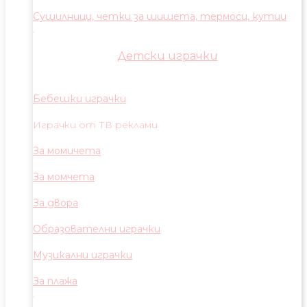
Сушилници, четки за шишета, термоси, кутии
Детски играчки
Бебешки играчки
Играчки от ТВ реклами
За момичета
За момчета
За двора
Образователни играчки
Музикални играчки
За плажа