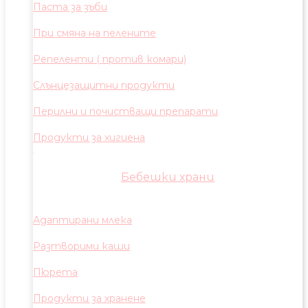
Паста за зъби
При смяна на пелените
Репеленти ( против комари)
Слънцезащитни продукти
Перилни и почистващи препарати
Продукти за хигиена
Бебешки храни
Адаптирани млека
Разтворими каши
Пюрета
Продукти за хранене