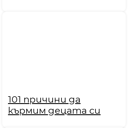
101 причини да
кърмим децата си