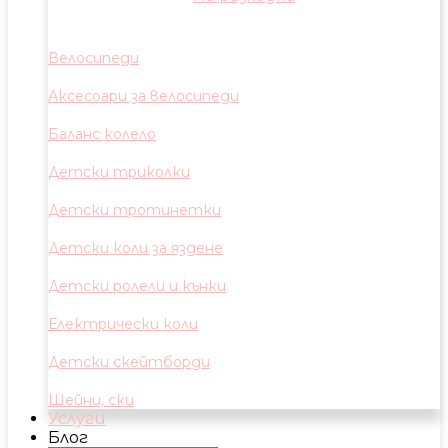
Велосипеди
Аксесоари за велосипеди
Баланс колело
Детски триколки
Детски тротинетки
Детски коли за яздене
Детски ролели и кънки
Електрически коли
Детски скейтборди
Шейни, ски
Услуги
Блог