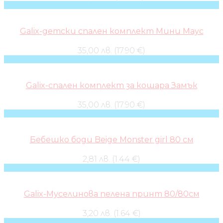
Galix-детски спален комплект Мини Маус
35,00 лв. (17.90 €)
Galix-спален комплект за кошара Замък
35,00 лв. (17.90 €)
Бебешко боди Beige Monster girl 80 см
2,81 лв. (1.44 €)
Galix-Муселинова пелена принт 80/80см
3,20 лв. (1.64 €)