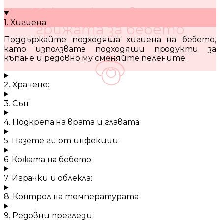
10 кратки съвета за
1. Хигиена:
грижата за бебето
Поддържайте подходяща хигиена на бебето,
като използвате подходящи продукти за
къпане и редовно му сменяйте пелените.
2. Хранене:
3. Сън:
4. Подкрепа на врата и главата:
5. Пазете ги от инфекции:
6. Кожата на бебето:
7. Играчки и облекла:
8. Контрол на температурата:
9. Редовни прегледи: