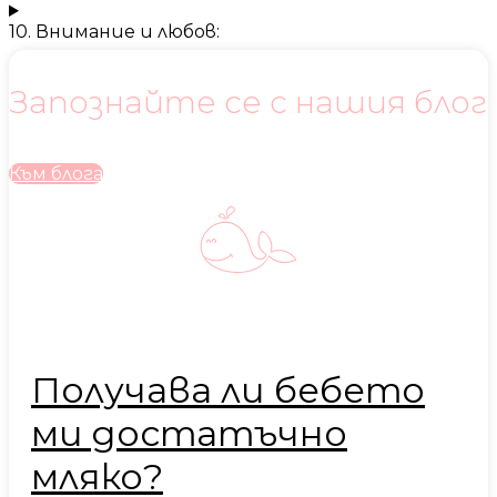
10. Внимание и любов:
Запознайте се с нашия блог
Към блога
Получава ли бебето
ми достатъчно
мляко?