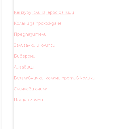
Кенгуру, слинг, ерго раници
Колани за прохождане
Предпазители
Залъгалки и клипси
Биберони
Лигавици
Възглавнички, колани против колики
Слънчеви очила
Нощни лампи