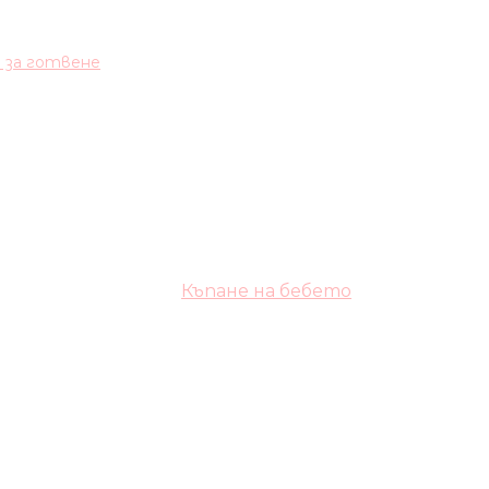
и за готвене
Къпане на бебето