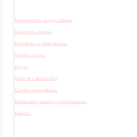
Комплекти за изписване
Бодита и бельо
Ританки и панталони
Рокли и поли
Блузи
Якета и жилетки
Шапки и ръкавици
Бебешки чорапи и чоропогащи
Бански