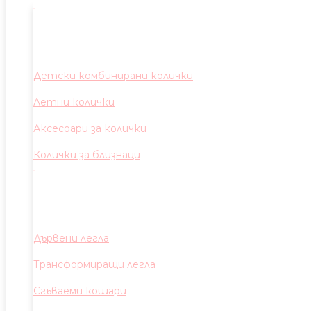
Детски комбинирани колички
Летни колички
Аксесоари за колички
Колички за близнаци
Дървени легла
Трансформиращи легла
Сгъваеми кошари