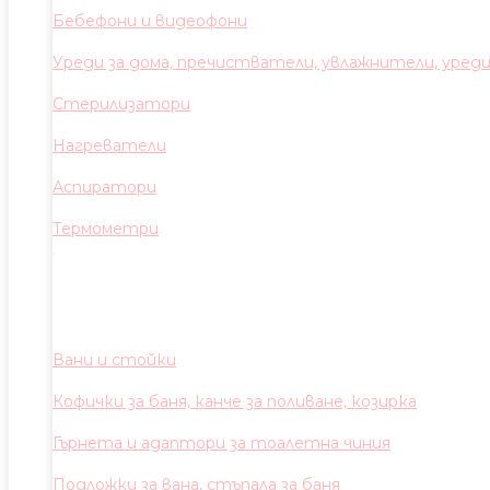
Бебефони и видеофони
Уреди за дома, пречистватели, увлажнители, уред
Стерилизатори
Нагреватели
Аспиратори
Термометри
Вани и стойки
Кофички за баня, канче за поливане, козирка
Гърнета и адаптори за тоалетна чиния
Подложки за вана, стъпала за баня