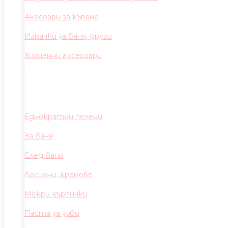
Акесоари за къпане
Играчки за баня, други
Хигиенни аксесоари
Еднократни пелени
За баня
След баня
Лосиони, кремове
Мокри кърпички
Паста за зъби