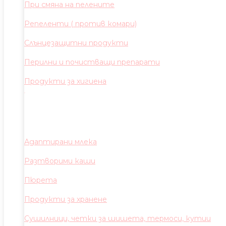
При смяна на пелените
Репеленти ( против комари)
Слънцезащитни продукти
Перилни и почистващи препарати
Продукти за хигиена
Адаптирани млека
Разтворими каши
Пюрета
Продукти за хранене
Сушилници, четки за шишета, термоси, кутии