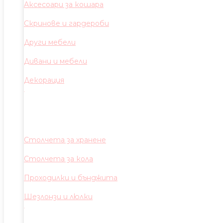
Аксесоари за кошара
Скринове и гардероби
Други мебели
Дивани и мебели
Декорация
Столчета за хранене
Столчета за кола
Проходилки и бънджита
Шезлонзи и люлки