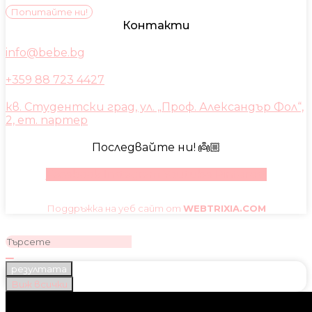
Попитайте ни!
Контакти
info@bebe.bg
+359 88 723 4427
кв. Студентски град, ул. „Проф. Александър Фол“,
2, ет. партер
Последвайте ни! 👼🏼
Facebook
Instagram
Youtube
Pinterest
Поддръжка на уеб сайт от
WEBTRIXIA.COM
резултата
Виж всички