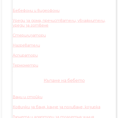
Бебефони и видеофони
Уреди за дома, пречистватели, увлажнители,
уреди за готвене
Стерилизатори
Нагреватели
Аспиратори
Термометри
Къпане на бебето
Вани и стойки
Кофички за баня, канче за поливане, козирка
Гърнета и адаптори за тоалетна чиния