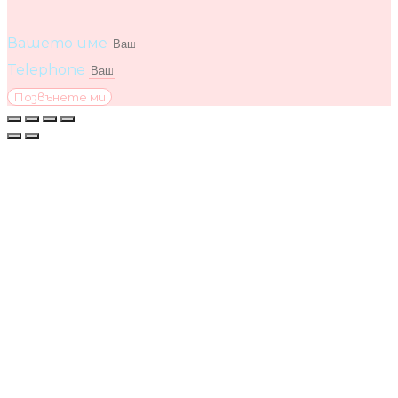
Вашето име
Telephone
Позвънете ми