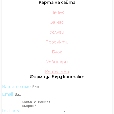
Карта на сайта
Начало
За нас
Услуги
Продукти
Блог
Уебинари
Контакти
Форма за бърз контакт
Вашето име
Email
text area