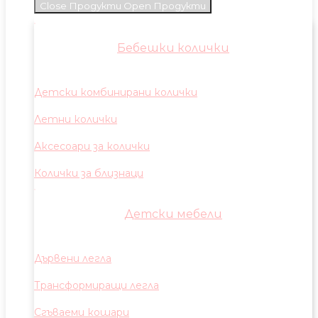
Close Продукти
Open Продукти
Бебешки колички
Детски комбинирани колички
Летни колички
Аксесоари за колички
Колички за близнаци
Детски мебели
Дървени легла
Трансформиращи легла
Сгъваеми кошари