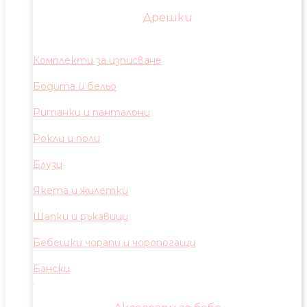
Дрешки
Комплекти за изписване
Бодита и бельо
Ританки и панталони
Рокли и поли
Блузи
Якета и жилетки
Шапки и ръкавици
Бебешки чорапи и чоропогащи
Бански