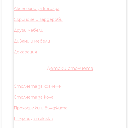
Аксесоари за кошара
Скринове и гардероби
Други мебели
Дивани и мебели
Декорация
Детски столчета
Столчета за хранене
Столчета за кола
Проходилки и бънджита
Шезлонзи и люлки