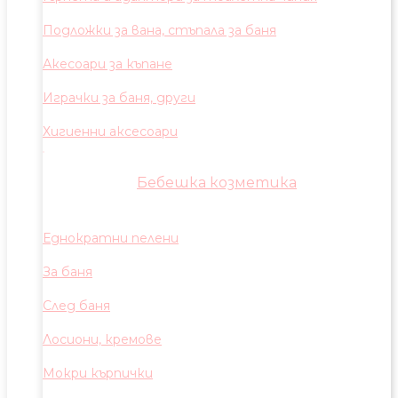
Подложки за вана, стъпала за баня
Акесоари за къпане
Играчки за баня, други
Хигиенни аксесоари
Бебешка козметика
Еднократни пелени
За баня
След баня
Лосиони, кремове
Мокри кърпички