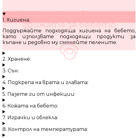
10 кратки съвета за
1. Хигиена:
грижата за бебето
Поддържайте подходяща хигиена на бебето,
като използвате подходящи продукти за
къпане и редовно му сменяйте пелените.
2. Хранене:
3. Сън:
4. Подкрепа на врата и главата:
5. Пазете ги от инфекции:
6. Кожата на бебето:
7. Играчки и облекла:
8. Контрол на температурата: