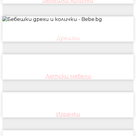
Бебешки колички
Дрешки
Детски мебели
Играчки