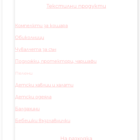
Текстилни продукти
Компелкти за кошара
Обиколници
Чувалчета за сън
Подложки, протектори, чаршафи
Пелени
Детски хавлии и халати
Детски одеяла
Балдахини
Бебешки възглавнички
На разходка