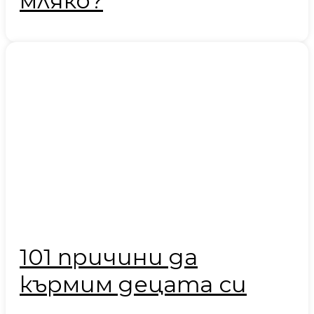
мляко?
101 причини да
кърмим децата си