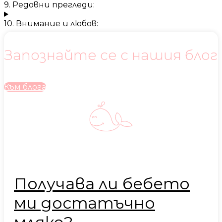
9. Редовни прегледи:
10. Внимание и любов:
Запознайте се с нашия блог
Към блога
Получава ли бебето
ми достатъчно