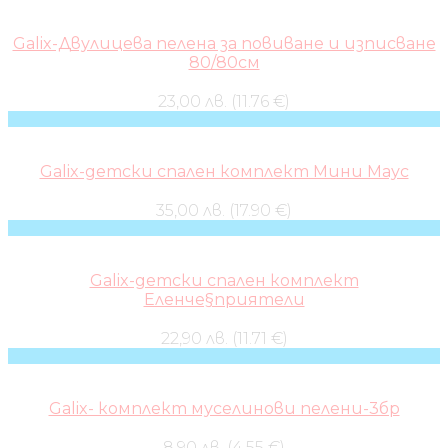
Galix-Двулицева пелена за повиване и изписване
80/80см
23,00 лв. (11.76 €)
Galix-детски спален комплект Мини Маус
35,00 лв. (17.90 €)
Galix-детски спален комплект
Еленче§приятели
22,90 лв. (11.71 €)
Galix- комплект муселинови пелени-3бр
8,90 лв. (4.55 €)