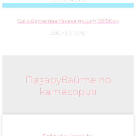
Galix-Бархетна пелена принт 80/80см
3,50 лв. (1.79 €)
Бебешки колички и дрехи
Пазарувайте по
категория