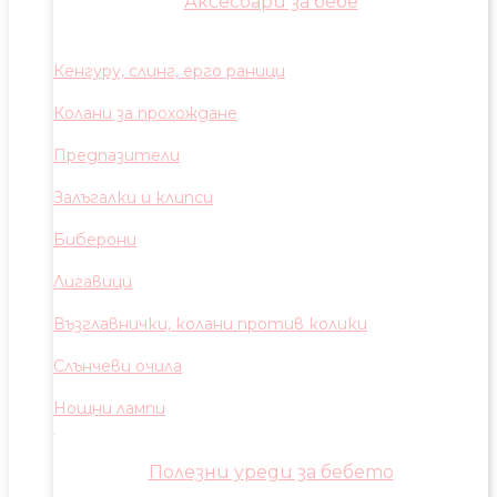
Аксесоари за бебе
Кенгуру, слинг, ерго раници
Колани за прохождане
Предпазители
Залъгалки и клипси
Биберони
Лигавици
Възглавнички, колани против колики
Слънчеви очила
Нощни лампи
Полезни уреди за бебето