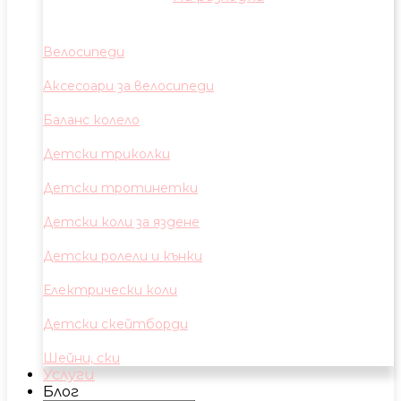
Велосипеди
Аксесоари за велосипеди
Баланс колело
Детски триколки
Детски тротинетки
Детски коли за яздене
Детски ролели и кънки
Електрически коли
Детски скейтборди
Шейни, ски
Услуги
Блог