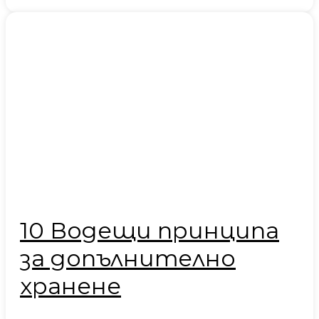
10 Водещи принципа
за допълнително
хранене