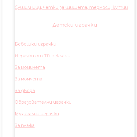
Сушилници, четки за шишета, термоси, кутии
Детски играчки
Бебешки играчки
Играчки от ТВ реклами
За момичета
За момчета
За двора
Образователни играчки
Музикални играчки
За плажа