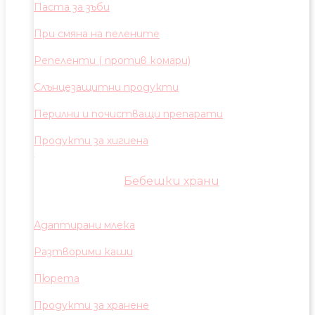
Паста за зъби
При смяна на пелените
Репеленти ( против комари)
Слънцезащитни продукти
Перилни и почистващи препарати
Продукти за хигиена
Бебешки храни
Адаптирани млека
Разтворими каши
Пюрета
Продукти за хранене