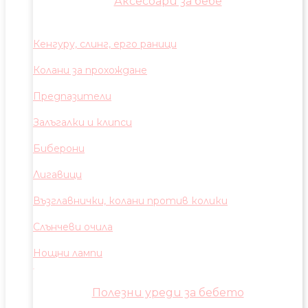
Аксесоари за бебе
Кенгуру, слинг, ерго раници
Колани за прохождане
Предпазители
Залъгалки и клипси
Биберони
Лигавици
Възглавнички, колани против колики
Слънчеви очила
Нощни лампи
Полезни уреди за бебето