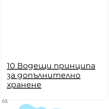
10 Водещи принципа
за допълнително
хранене