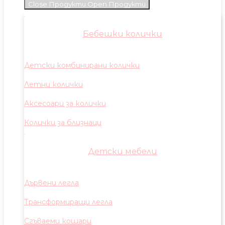
Close Продукти
Open Продукти
Бебешки колички
Детски комбинирани колички
Летни колички
Аксесоари за колички
Колички за близнаци
Детски мебели
Дървени легла
Трансформиращи легла
Сгъваеми кошари