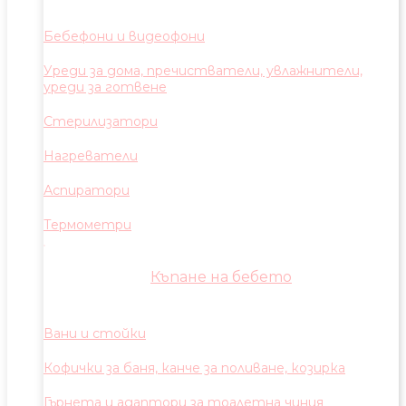
Бебефони и видеофони
Уреди за дома, пречистватели, увлажнители,
уреди за готвене
Стерилизатори
Нагреватели
Аспиратори
Термометри
Къпане на бебето
Вани и стойки
Кофички за баня, канче за поливане, козирка
Гърнета и адаптори за тоалетна чиния