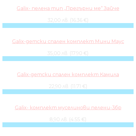
Galix- пелена тип „Прегърни ме“ Зайче
32,00 лв. (16.36 €)
Galix-детски спален комплект Мини Маус
35,00 лв. (17.90 €)
Galix-детски спален комплект Камила
22,90 лв. (11.71 €)
Galix- комплект муселинови пелени-3бр
8,90 лв. (4.55 €)