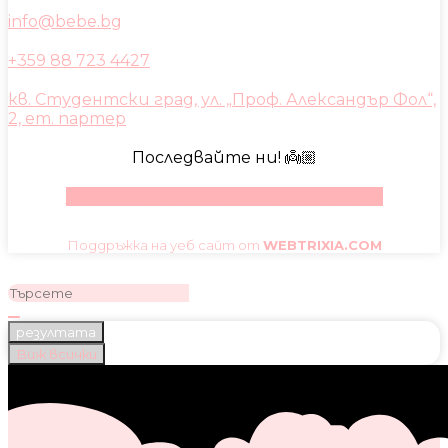
info@bebe.bg
+359 88 723 4427
кв. Студентски град, ул. „Проф. Александър Фол“,
2, ет. партер
Последвайте ни! 👼🏼
Facebook
Instagram
Youtube
Pinterest
Поддръжка на уеб сайт от
WEBTRIXIA.COM
резултата
Виж всички