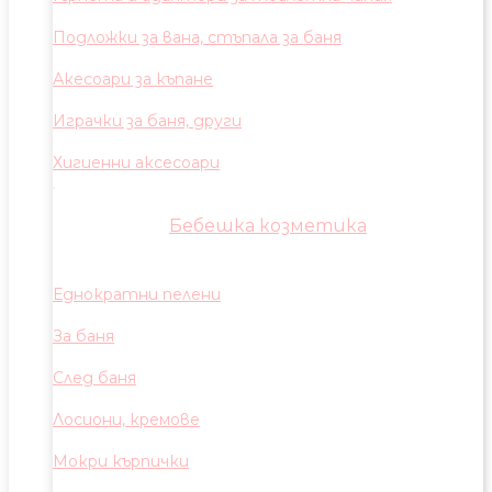
Подложки за вана, стъпала за баня
Акесоари за къпане
Играчки за баня, други
Хигиенни аксесоари
Бебешка козметика
Еднократни пелени
За баня
След баня
Лосиони, кремове
Мокри кърпички