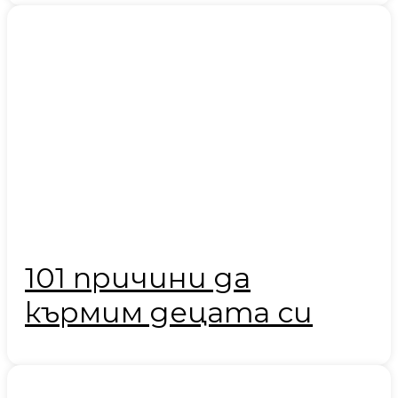
101 причини да
кърмим децата си