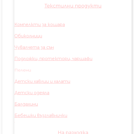
Текстилни продукти
Компелкти за кошара
Обиколници
Чувалчета за сън
Подложки, протектори, чаршафи
Пелени
Детски хавлии и халати
Детски одеяла
Балдахини
Бебешки възглавнички
На разходка