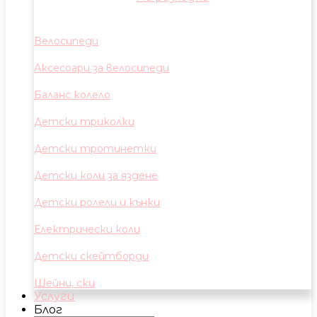
Велосипеди
Аксесоари за велосипеди
Баланс колело
Детски триколки
Детски тротинетки
Детски коли за яздене
Детски ролели и кънки
Електрически коли
Детски скейтборди
Шейни, ски
Услуги
Блог