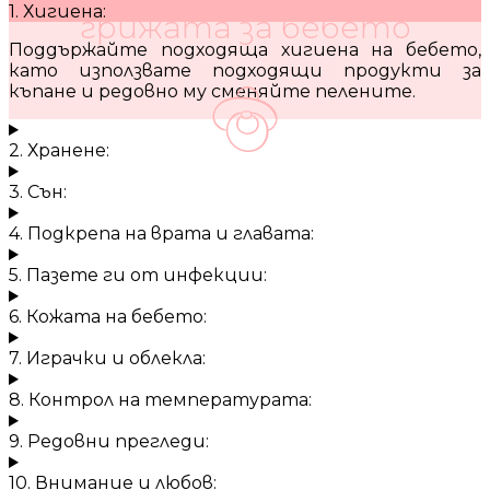
1. Хигиена:
грижата за бебето
Поддържайте подходяща хигиена на бебето,
като използвате подходящи продукти за
къпане и редовно му сменяйте пелените.
2. Хранене:
3. Сън:
4. Подкрепа на врата и главата:
5. Пазете ги от инфекции:
6. Кожата на бебето:
7. Играчки и облекла:
8. Контрол на температурата:
9. Редовни прегледи:
10. Внимание и любов: