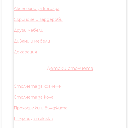
Аксесоари за кошара
Скринове и гардероби
Други мебели
Дивани и мебели
Декорация
Детски столчета
Столчета за хранене
Столчета за кола
Проходилки и бънджита
Шезлонзи и люлки