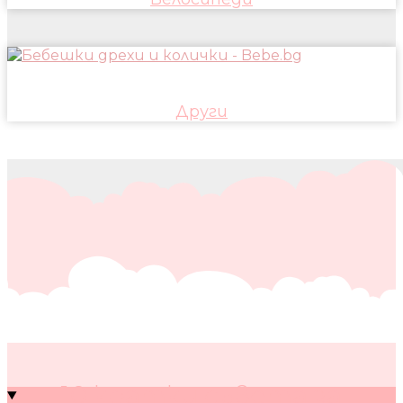
Други
10 кратки съвета за