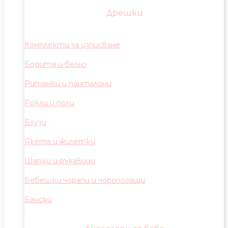
Дрешки
Комплекти за изписване
Бодита и бельо
Ританки и панталони
Рокли и поли
Блузи
Якета и жилетки
Шапки и ръкавици
Бебешки чорапи и чоропогащи
Бански