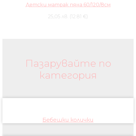
Детски матрак пяна 60/120/8см
25,05 лв. (12.81 €)
Бебешки колички и дрехи
Пазарувайте по
категория
Бебешки колички