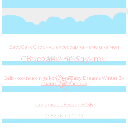
BabyGalix Скрънчи аксесоар за мама и за мен
Свързани продукти
1,00 лв. (0.51 €)
Galix-комплект за количка Baby Dreams Winter 3ч
с чаршаф с ластик
Подаръчен ваучер 50лв
25,56 лв. (13.07 €)