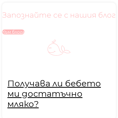
Запознайте се с нашия блог
Към блога
Получава ли бебето
ми достатъчно
мляко?