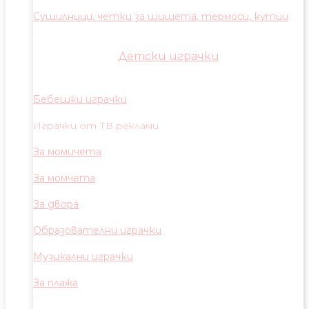
Сушилници, четки за шишета, термоси, кутии
Детски играчки
Бебешки играчки
Играчки от ТВ реклами
За момичета
За момчета
За двора
Образователни играчки
Музикални играчки
За плажа