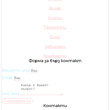
За нас
Услуги
Продукти
Блог
Уебинари
Контакти
Форма за бърз контакт
Вашето име
Email
text area
Попитайте ни!
Контакти