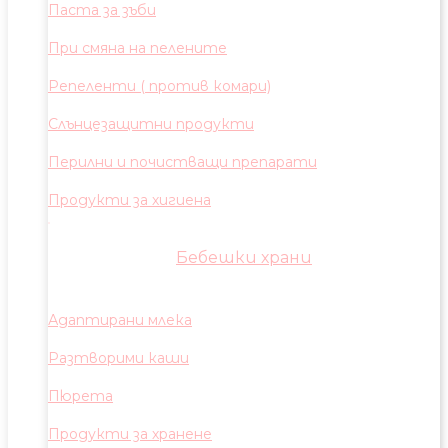
Паста за зъби
При смяна на пелените
Репеленти ( против комари)
Слънцезащитни продукти
Перилни и почистващи препарати
Продукти за хигиена
Бебешки храни
Адаптирани млека
Разтворими каши
Пюрета
Продукти за хранене