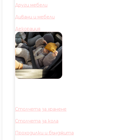
Други мебели
Дивани и мебели
Декорация
Столчета за хранене
Столчета за кола
Проходилки и бънджита