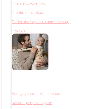
Якета и жилетки
Шапки и ръкавици
Бебешки чорапи и чоропогащи
Бански
Кенгуру, слинг, ерго раници
Колани за прохождане