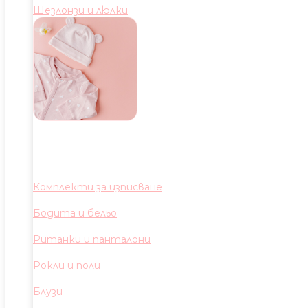
Шезлонзи и люлки
Комплекти за изписване
Бодита и бельо
Ританки и панталони
Рокли и поли
Блузи