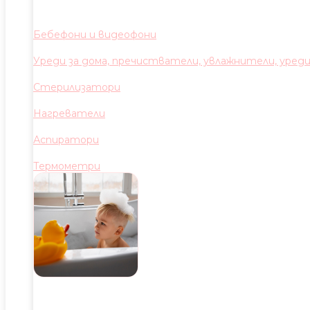
Бебефони и видеофони
Уреди за дома, пречистватели, увлажнители, уред
Стерилизатори
Нагреватели
Аспиратори
Термометри