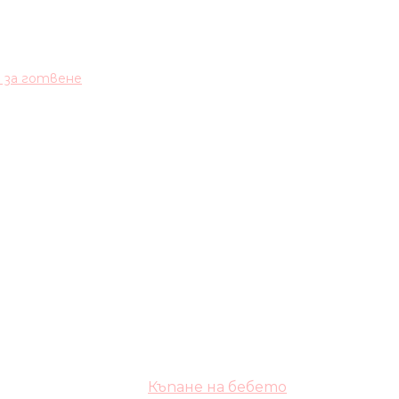
и за готвене
Къпане на бебето