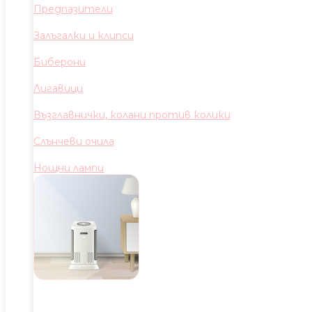
Предпазители
Залъгалки и клипси
Биберони
Лигавици
Възглавнички, колани против колики
Слънчеви очила
Нощни лампи