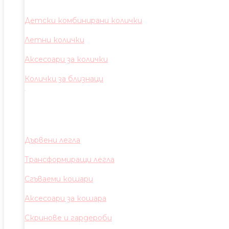
Детски комбинирани колички
Летни колички
Аксесоари за колички
Колички за близнаци
Дървени легла
Трансформиращи легла
Сгъваеми кошари
Аксесоари за кошара
Скринове и гардероби