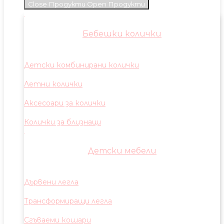
Close Продукти
Open Продукти
Бебешки колички
Детски комбинирани колички
Летни колички
Аксесоари за колички
Колички за близнаци
Детски мебели
Дървени легла
Трансформиращи легла
Сгъваеми кошари