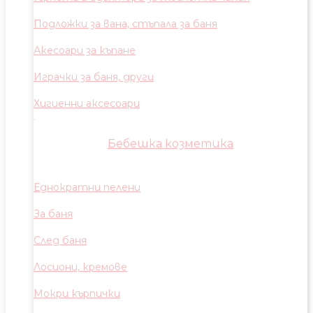
Подложки за вана, стъпала за баня
Акесоари за къпане
Играчки за баня, други
Хигиенни аксесоари
Бебешка козметика
Еднократни пелени
За баня
След баня
Лосиони, кремове
Мокри кърпички