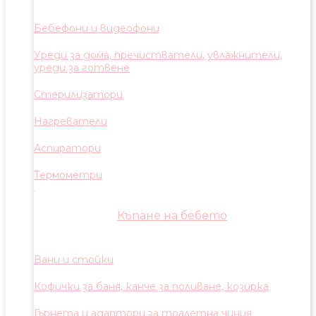
Бебефони и видеофони
Уреди за дома, пречистватели, увлажнители,
уреди за готвене
Стерилизатори
Нагреватели
Аспиратори
Термометри
Къпане на бебето
Вани и стойки
Кофички за баня, канче за поливане, козирка
Гърнета и адаптори за тоалетна чиния