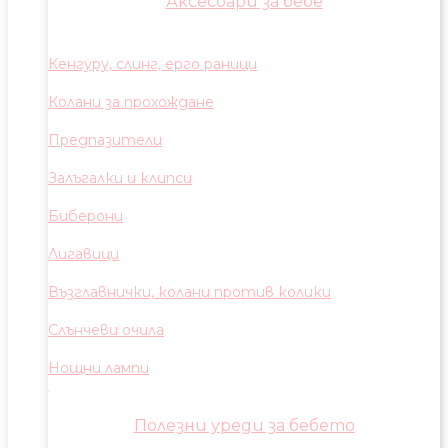
Аксесоари за бебе
Кенгуру, слинг, ерго раници
Колани за прохождане
Предпазители
Залъгалки и клипси
Биберони
Лигавици
Възглавнички, колани против колики
Слънчеви очила
Нощни лампи
Полезни уреди за бебето