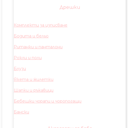
Дрешки
Комплекти за изписване
Бодита и бельо
Ританки и панталони
Рокли и поли
Блузи
Якета и жилетки
Шапки и ръкавици
Бебешки чорапи и чоропогащи
Бански