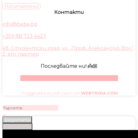
Попитайте ни!
Контакти
info@bebe.bg
+359 88 723 4427
кв. Студентски град, ул. „Проф. Александър Фол“,
2, ет. партер
Последвайте ни! 👼🏼
Facebook
Instagram
Youtube
Pinterest
Поддръжка на уеб сайт от
WEBTRIXIA.COM
резултата
Виж всички