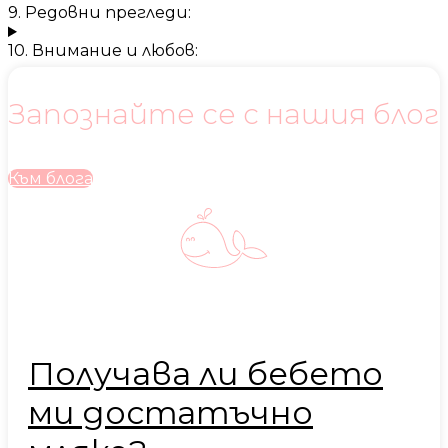
9. Редовни прегледи:
10. Внимание и любов:
Запознайте се с нашия блог
Към блога
Получава ли бебето
ми достатъчно