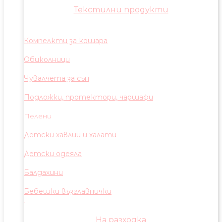
Текстилни продукти
Компелкти за кошара
Обиколници
Чувалчета за сън
Подложки, протектори, чаршафи
Пелени
Детски хавлии и халати
Детски одеяла
Балдахини
Бебешки възглавнички
На разходка