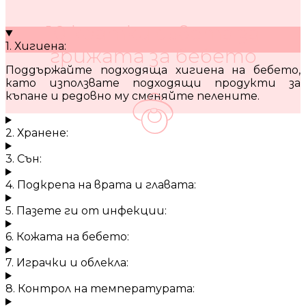
10 кратки съвета за
1. Хигиена:
грижата за бебето
Поддържайте подходяща хигиена на бебето,
като използвате подходящи продукти за
къпане и редовно му сменяйте пелените.
2. Хранене:
3. Сън:
4. Подкрепа на врата и главата:
5. Пазете ги от инфекции:
6. Кожата на бебето:
7. Играчки и облекла:
8. Контрол на температурата: