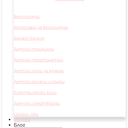
Велосипеди
Аксесоари за велосипеди
Баланс колело
Детски триколки
Детски тротинетки
Детски коли за яздене
Детски ролели и кънки
Електрически коли
Детски скейтборди
Шейни, ски
Услуги
Блог