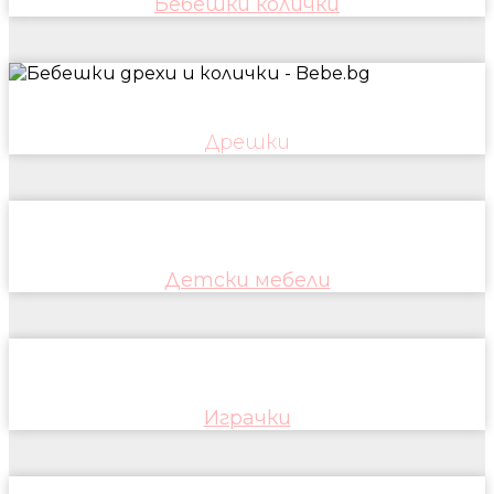
Бебешки колички
Дрешки
Детски мебели
Играчки