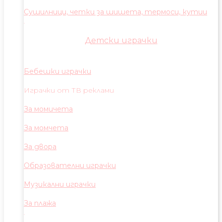
Сушилници, четки за шишета, термоси, кутии
Детски играчки
Бебешки играчки
Играчки от ТВ реклами
За момичета
За момчета
За двора
Образователни играчки
Музикални играчки
За плажа