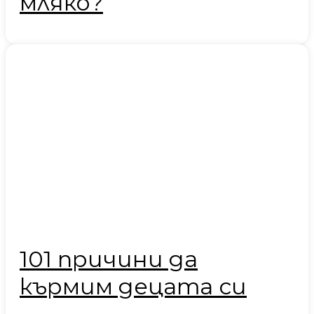
мляко?
101 причини да
кърмим децата си