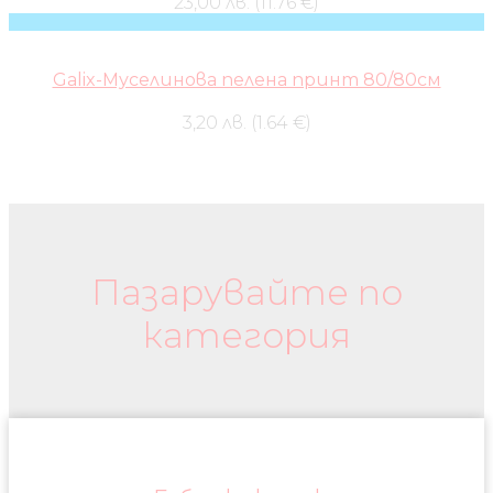
23,00 лв. (11.76 €)
Galix-Муселинова пелена принт 80/80см
3,20 лв. (1.64 €)
Бебешки колички и дрехи
Пазарувайте по
категория