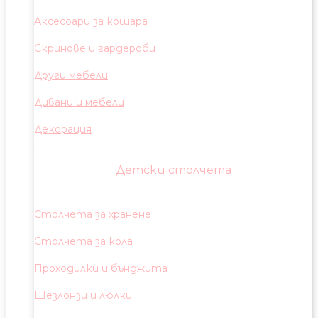
Аксесоари за кошара
Скринове и гардероби
Други мебели
Дивани и мебели
Декорация
Детски столчета
Столчета за хранене
Столчета за кола
Проходилки и бънджита
Шезлонзи и люлки