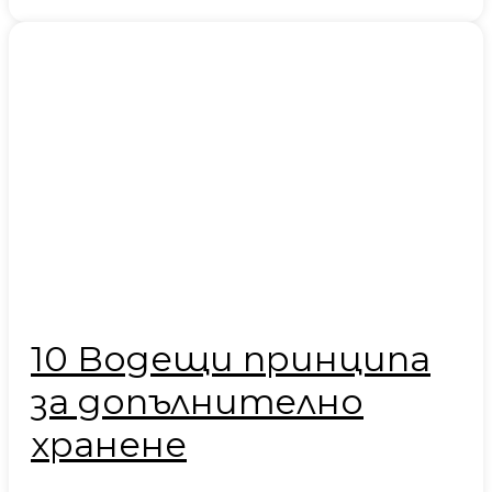
10 Водещи принципа
за допълнително
хранене