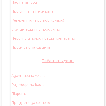
Паста за зъби
При смяна на пелените
Репеленти ( против комари)
Слънцезащитни продукти
Перилни и почистващи препарати
Продукти за хигиена
Бебешки храни
Адаптирани млека
Разтворими каши
Пюрета
Продукти за хранене