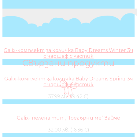
Galix-комплект за количка Baby Dreams Winter 3ч
с чаршаф с ластик
Свързани продукти
Galix-комплект за количка Baby Dreams Spring 3ч
с чаршаф с ластик
37,99 лв. (19.42 €)
Galix- пелена тип „Прегърни ме“ Зайче
32,00 лв. (16.36 €)