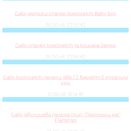
Galix-детски спален комплект Baby boy
35,00 лв. (17.90 €)
Galix-спален комплект за кошара Замък
35,00 лв. (17.90 €)
Galix-комплект пелени 4бр / 2 бархет+2 муселин/
уни
12,00 лв. (6.14 €)
Galix-двулицева пелена тип „Прегърни ме“
Flamingo