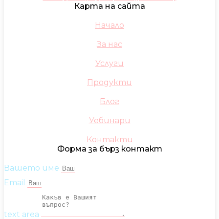
Карта на сайта
Начало
За нас
Услуги
Продукти
Блог
Уебинари
Контакти
Форма за бърз контакт
Вашето име
Email
text area