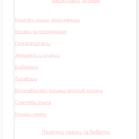
Аксесоари за бебе
Кенгуру, слинг, ерго раници
Колани за прохождане
Предпазители
Залъгалки и клипси
Биберони
Лигавици
Възглавнички, колани против колики
Слънчеви очила
Нощни лампи
Полезни уреди за бебето