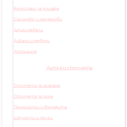
Аксесоари за кошара
Скринове и гардероби
Други мебели
Дивани и мебели
Декорация
Детски столчета
Столчета за хранене
Столчета за кола
Проходилки и бънджита
Шезлонзи и люлки