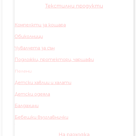
Текстилни продукти
Компелкти за кошара
Обиколници
Чувалчета за сън
Подложки, протектори, чаршафи
Пелени
Детски хавлии и халати
Детски одеяла
Балдахини
Бебешки възглавнички
На разходка