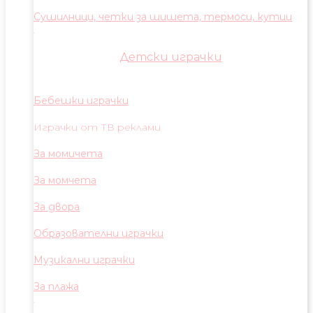
Сушилници, четки за шишета, термоси, кутии
Детски играчки
Бебешки играчки
Играчки от ТВ реклами
За момичета
За момчета
За двора
Образователни играчки
Музикални играчки
За плажа