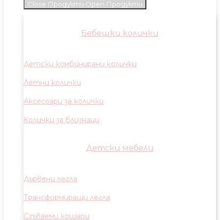
Close Продукти
Open Продукти
Бебешки колички
Детски комбинирани колички
Летни колички
Аксесоари за колички
Колички за близнаци
Детски мебели
Дървени легла
Трансформиращи легла
Сгъваеми кошари