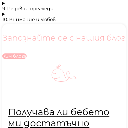
9. Редовни прегледи:
10. Внимание и любов:
Запознайте се с нашия блог
Към блога
Получава ли бебето
ми достатъчно