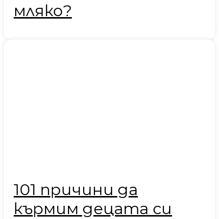
мляко?
101 причини да
кърмим децата си