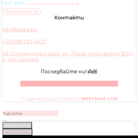
text area
Попитайте ни!
Контакти
info@bebe.bg
+359 88 723 4427
кв. Студентски град, ул. „Проф. Александър Фол“,
2, ет. партер
Последвайте ни! 👼🏼
Facebook
Instagram
Youtube
Pinterest
Поддръжка на уеб сайт от
WEBTRIXIA.COM
резултата
Виж всички