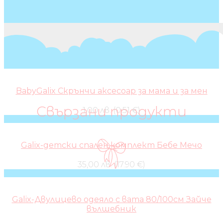
BabyGalix Скрънчи аксесоар за мама и за мен
Свързани продукти
1,00 лв. (0.51 €)
Galix-детски спален комплект Бебе Мечо
35,00 лв. (17.90 €)
Galix-Двулицево одеяло с вата 80/100см Зайче
вълшебник