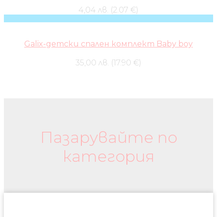
4,04 лв. (2.07 €)
Galix-детски спален комплект Baby boy
35,00 лв. (17.90 €)
Бебешки колички и дрехи
Пазарувайте по
категория