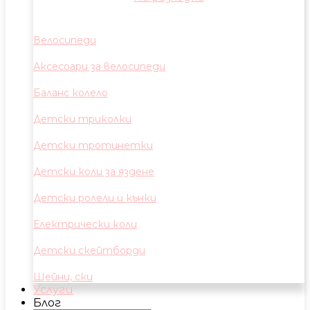
Велосипеди
Аксесоари за велосипеди
Баланс колело
Детски триколки
Детски тротинетки
Детски коли за яздене
Детски ролели и кънки
Електрически коли
Детски скейтборди
Шейни, ски
Услуги
Блог