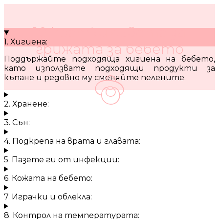
10 кратки съвета за
1. Хигиена:
грижата за бебето
Поддържайте подходяща хигиена на бебето,
като използвате подходящи продукти за
къпане и редовно му сменяйте пелените.
2. Хранене:
3. Сън:
4. Подкрепа на врата и главата:
5. Пазете ги от инфекции:
6. Кожата на бебето:
7. Играчки и облекла:
8. Контрол на температурата: