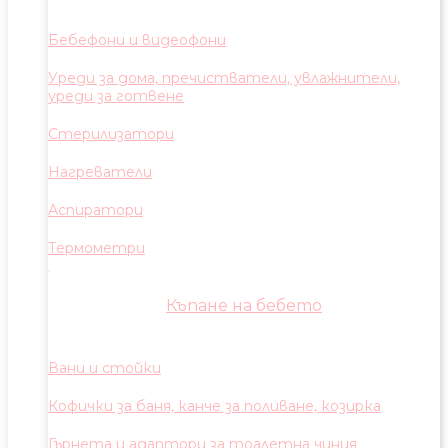
Бебефони и видеофони
Уреди за дома, пречистватели, увлажнители,
уреди за готвене
Стерилизатори
Нагреватели
Аспиратори
Термометри
Къпане на бебето
Вани и стойки
Кофички за баня, канче за поливане, козирка
Гърнета и адаптори за тоалетна чиния