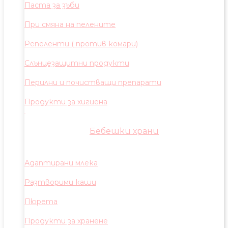
Паста за зъби
При смяна на пелените
Репеленти ( против комари)
Слънцезащитни продукти
Перилни и почистващи препарати
Продукти за хигиена
Бебешки храни
Адаптирани млека
Разтворими каши
Пюрета
Продукти за хранене