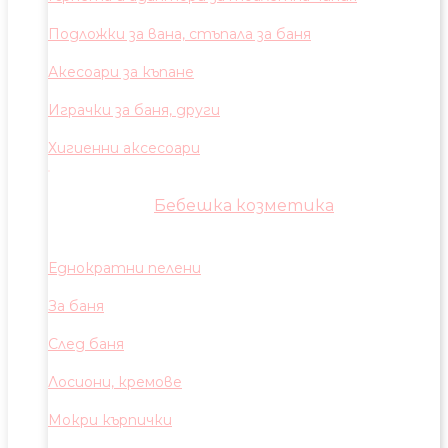
Подложки за вана, стъпала за баня
Акесоари за къпане
Играчки за баня, други
Хигиенни аксесоари
Бебешка козметика
Еднократни пелени
За баня
След баня
Лосиони, кремове
Мокри кърпички