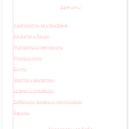
Дрешки
Комплекти за изписване
Бодита и бельо
Ританки и панталони
Рокли и поли
Блузи
Якета и жилетки
Шапки и ръкавици
Бебешки чорапи и чоропогащи
Бански