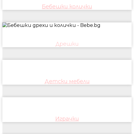
Бебешки колички
Дрешки
Детски мебели
Играчки