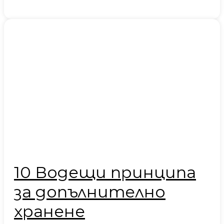
10 Водещи принципа
за допълнително
хранене