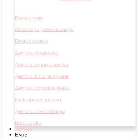
Велосипеди
Аксесоари за велосипеди
Баланс колело
Детски триколки
Детски тротинетки
Детски коли за яздене
Детски ролели и кънки
Електрически коли
Детски скейтборди
Шейни, ски
Услуги
Блог