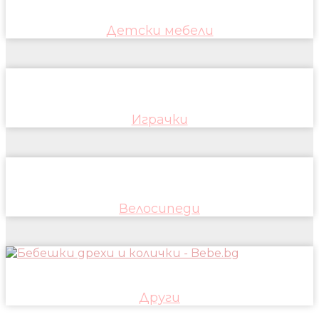
Детски мебели
Играчки
Велосипеди
Други