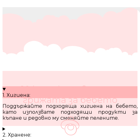
10 кратки съвета за
1. Хигиена:
грижата за бебето
Поддържайте подходяща хигиена на бебето,
като използвате подходящи продукти за
къпане и редовно му сменяйте пелените.
2. Хранене: