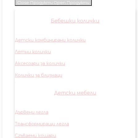
Close Продукти
Open Продукти
Бебешки колички
Детски комбинирани колички
Летни колички
Аксесоари за колички
Колички за близнаци
Детски мебели
Дървени легла
Трансформиращи легла
Сгъваеми кошари