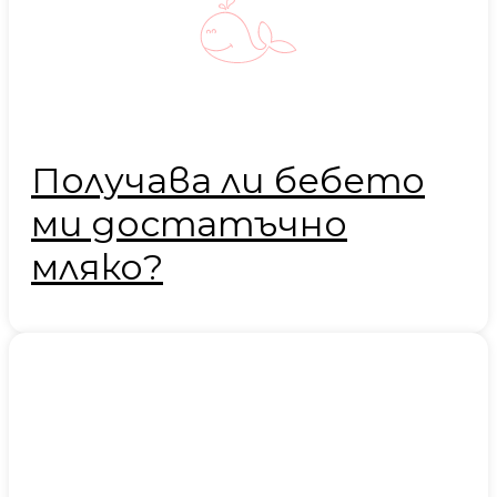
Получава ли бебето
ми достатъчно
мляко?