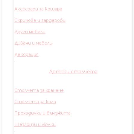
Аксесоари за кошара
Скринове и гардероби
Други мебели
Дивани и мебели
Декорация
Детски столчета
Столчета за хранене
Столчета за кола
Проходилки и бънджита
Шезлонзи и люлки