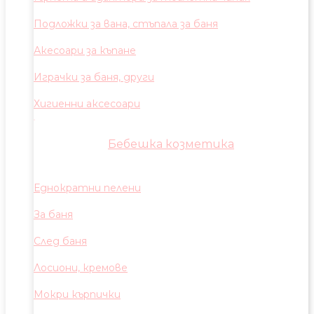
Подложки за вана, стъпала за баня
Акесоари за къпане
Играчки за баня, други
Хигиенни аксесоари
Бебешка козметика
Еднократни пелени
За баня
След баня
Лосиони, кремове
Мокри кърпички