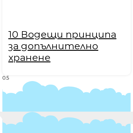
10 Водещи принципа
за допълнително
хранене