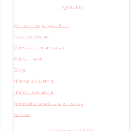
Дрешки
Комплекти за изписване
Бодита и бельо
Ританки и панталони
Рокли и поли
Блузи
Якета и жилетки
Шапки и ръкавици
Бебешки чорапи и чоропогащи
Бански