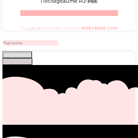
Последвайте ни! 👼🏼
Facebook
Instagram
Youtube
Pinterest
Поддръжка на уеб сайт от
WEBTRIXIA.COM
резултата
Виж всички