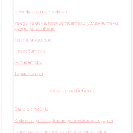
Бебефони и видеофони
Уреди за дома, пречистватели, увлажнители,
уреди за готвене
Стерилизатори
Нагреватели
Аспиратори
Термометри
Къпане на бебето
Вани и стойки
Кофички за баня, канче за поливане, козирка
Гърнета и адаптори за тоалетна чиния