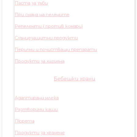
Паста за зъби
При смяна на пелените
Репеленти ( против комари)
Слънцезащитни продукти
Перилни и почистващи препарати
Продукти за хигиена
Бебешки храни
Адаптирани млека
Разтворими каши
Пюрета
Продукти за хранене