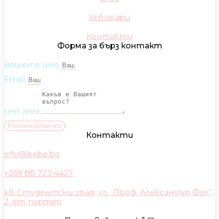
Уебинари
Контакти
Форма за бърз контакт
Вашето име
Email
text area
Попитайте ни!
Контакти
info@bebe.bg
+359 88 723 4427
кв. Студентски град, ул. „Проф. Александър Фол“,
2, ет. партер