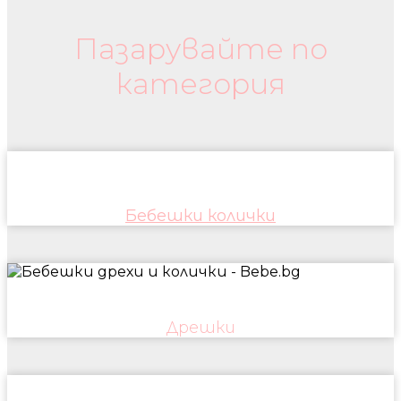
Пазарувайте по
категория
Бебешки колички
Дрешки