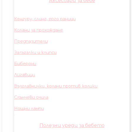
Аксесоари за бебе
Кенгуру, слинг, ерго раници
Колани за прохождане
Предпазители
Залъгалки и клипси
Биберони
Лигавици
Възглавнички, колани против колики
Слънчеви очила
Нощни лампи
Полезни уреди за бебето