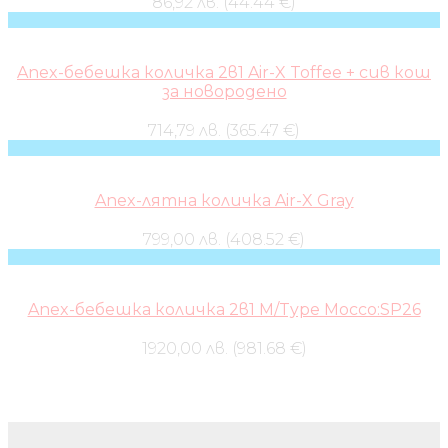
86,92 лв. (44.44 €)
Anex-бебешка количка 2в1 Air-X Toffee + сив кош
за новородено
714,79 лв. (365.47 €)
Anex-лятна количка Air-X Gray
799,00 лв. (408.52 €)
Anex-бебешка количка 2в1 M/Type Mocco:SP26
1920,00 лв. (981.68 €)
Бебешки колички и дрехи