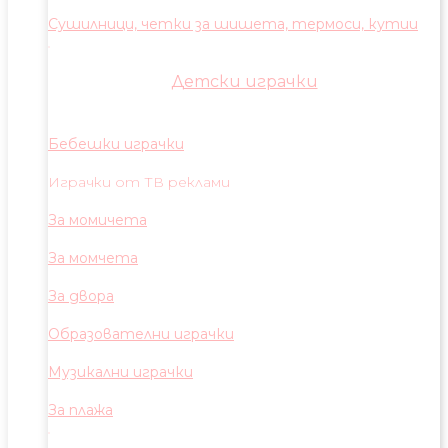
Сушилници, четки за шишета, термоси, кутии
Детски играчки
Бебешки играчки
Играчки от ТВ реклами
За момичета
За момчета
За двора
Образователни играчки
Музикални играчки
За плажа