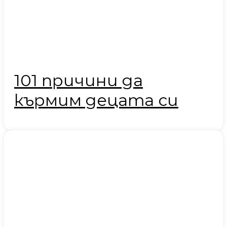
101 причини да
кърмим децата си