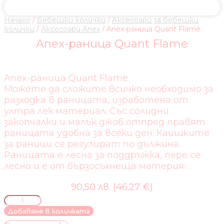
Начало
/
Бебешки колички
/
Аксесоари за бебешки
колички
/
Аксесоари Anex
/ Anex-раница Quant Flame
Anex-раница Quant Flame
Anex-раница Quant Flame
Можете да сложите всичко необходимо за
разходка в раницата, изработена от
ултра лек материал. Със солидни
закопчалки и малък джоб отпред правят
раницата удобна за всеки ден. Каишките
за раници се регулират по дължина.
Раницата е лесна за поддръжка, пере се
лесно и е от бързосъхнеща материя.
90,50 лв. (46.27 €)
количество
за
Добавяне в количката
Anex-