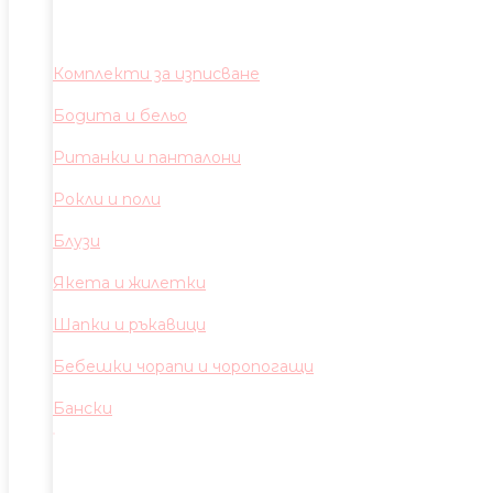
Комплекти за изписване
Бодита и бельо
Ританки и панталони
Рокли и поли
Блузи
Якета и жилетки
Шапки и ръкавици
Бебешки чорапи и чоропогащи
Бански