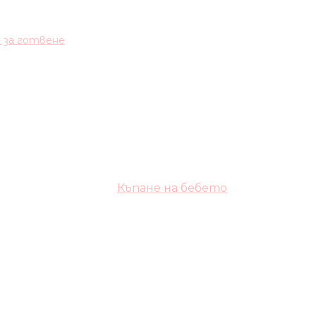
и за готвене
Къпане на бебето