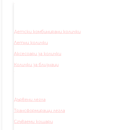
Детски комбинирани колички
Летни колички
Аксесоари за колички
Колички за близнаци
Дървени легла
Трансформиращи легла
Сгъваеми кошари