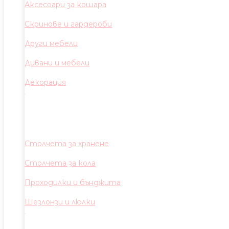
Аксесоари за кошара
Скринове и гардероби
Други мебели
Дивани и мебели
Декорация
Столчета за хранене
Столчета за кола
Проходилки и бънджита
Шезлонзи и люлки