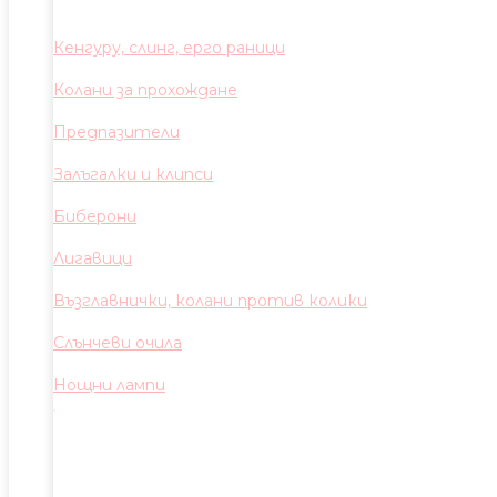
Кенгуру, слинг, ерго раници
Колани за прохождане
Предпазители
Залъгалки и клипси
Биберони
Лигавици
Възглавнички, колани против колики
Слънчеви очила
Нощни лампи