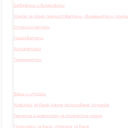
Бебефони и видеофони
Уреди за дома, пречистватели, увлажнители, уред
Стерилизатори
Нагреватели
Аспиратори
Термометри
Вани и стойки
Кофички за баня, канче за поливане, козирка
Гърнета и адаптори за тоалетна чиния
Подложки за вана, стъпала за баня