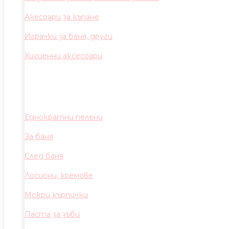
Акесоари за къпане
Играчки за баня, други
Хигиенни аксесоари
Еднократни пелени
За баня
След баня
Лосиони, кремове
Мокри кърпички
Паста за зъби