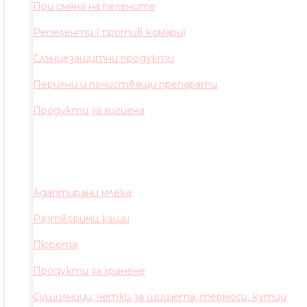
При смяна на пелените
Репеленти ( против комари)
Слънцезащитни продукти
Перилни и почистващи препарати
Продукти за хигиена
Адаптирани млека
Разтворими каши
Пюрета
Продукти за хранене
Сушилници, четки за шишета, термоси, кутии