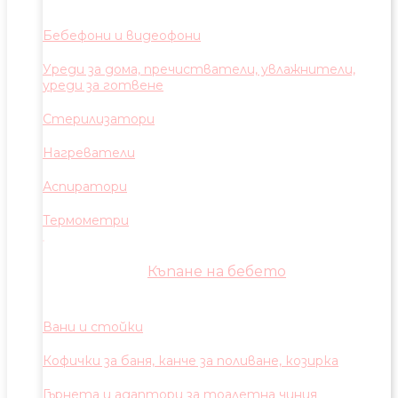
Бебефони и видеофони
Уреди за дома, пречистватели, увлажнители,
уреди за готвене
Стерилизатори
Нагреватели
Аспиратори
Термометри
Къпане на бебето
Вани и стойки
Кофички за баня, канче за поливане, козирка
Гърнета и адаптори за тоалетна чиния