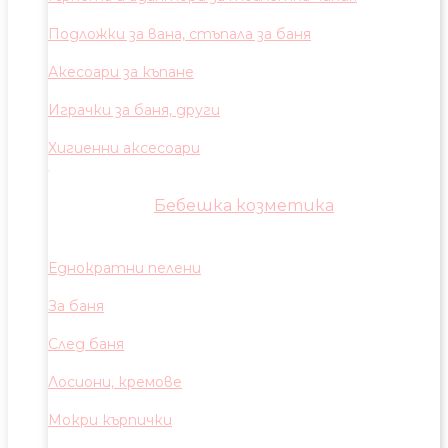
Подложки за вана, стъпала за баня
Акесоари за къпане
Играчки за баня, други
Хигиенни аксесоари
Бебешка козметика
Еднократни пелени
За баня
След баня
Лосиони, кремове
Мокри кърпички