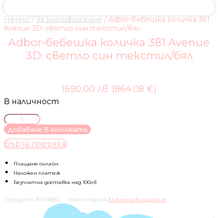
Начало
/
За класифициране
/ Adbor-бебешка количка 3в1
Avenue 3D: светло син текстил/бял
Adbor-бебешка количка 3в1 Avenue
3D: светло син текстил/бял
1690,00 лв. (864.08 €)
В наличност
количество
за
Добавяне в количката
Adbor-
Бърза поръчка
бебешка
количка
3в1
Плащане онлайн
Avenue
Наложен платеж
3D:
Безплатна доставка над 100лв
светло
Продукт #
0088
Категория
За класифициране
син
текстил/