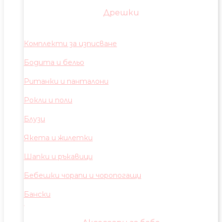
Дрешки
Комплекти за изписване
Бодита и бельо
Ританки и панталони
Рокли и поли
Блузи
Якета и жилетки
Шапки и ръкавици
Бебешки чорапи и чоропогащи
Бански