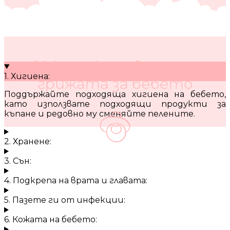
10 кратки съвета за
1. Хигиена:
грижата за бебето
Поддържайте подходяща хигиена на бебето,
като използвате подходящи продукти за
къпане и редовно му сменяйте пелените.
2. Хранене:
3. Сън:
4. Подкрепа на врата и главата:
5. Пазете ги от инфекции:
6. Кожата на бебето: