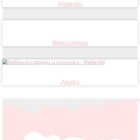
Играчки
Велосипеди
Други