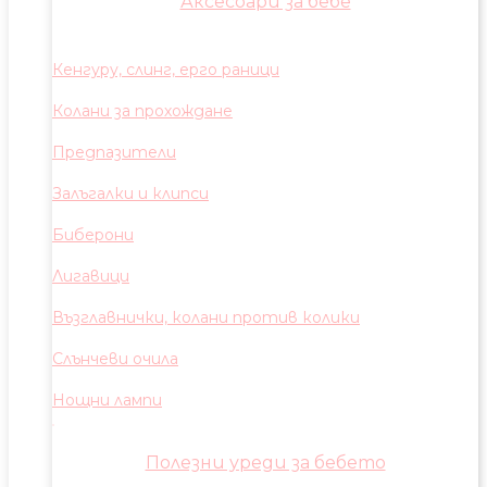
Аксесоари за бебе
Кенгуру, слинг, ерго раници
Колани за прохождане
Предпазители
Залъгалки и клипси
Биберони
Лигавици
Възглавнички, колани против колики
Слънчеви очила
Нощни лампи
Полезни уреди за бебето