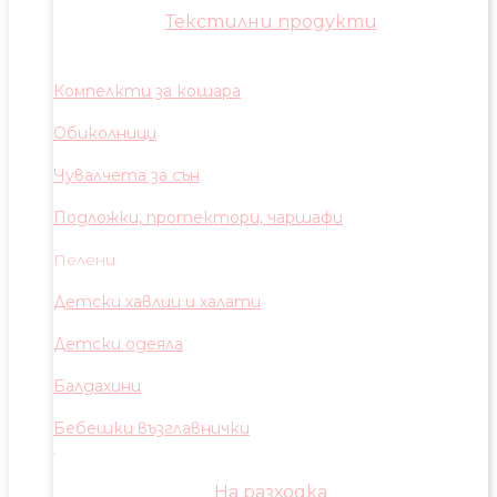
Текстилни продукти
Компелкти за кошара
Обиколници
Чувалчета за сън
Подложки, протектори, чаршафи
Пелени
Детски хавлии и халати
Детски одеяла
Балдахини
Бебешки възглавнички
На разходка