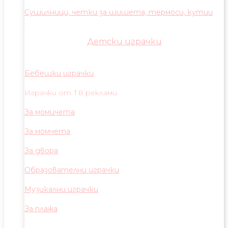
Сушилници, четки за шишета, термоси, кутии
Детски играчки
Бебешки играчки
Играчки от ТВ реклами
За момичета
За момчета
За двора
Образователни играчки
Музикални играчки
За плажа