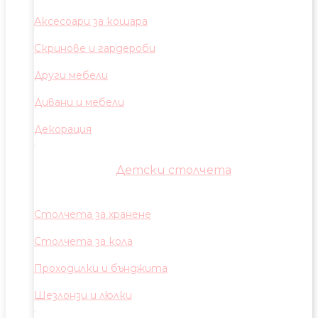
Аксесоари за кошара
Скринове и гардероби
Други мебели
Дивани и мебели
Декорация
Детски столчета
Столчета за хранене
Столчета за кола
Проходилки и бънджита
Шезлонзи и люлки