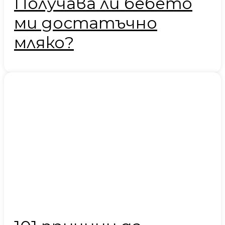
Получава ли бебето
ми достатъчно
мляко?