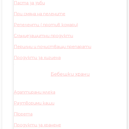
Паста за зъби
При смяна на пелените
Репеленти ( против комари)
Слънцезащитни продукти
Перилни и почистващи препарати
Продукти за хигиена
Бебешки храни
Адаптирани млека
Разтворими каши
Пюрета
Продукти за хранене