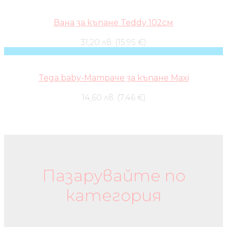
Вана за къпане Teddy 102см
31,20 лв. (15.95 €)
Tega baby-Матраче за къпане Maxi
14,60 лв. (7.46 €)
Бебешки колички и дрехи
Пазарувайте по
категория