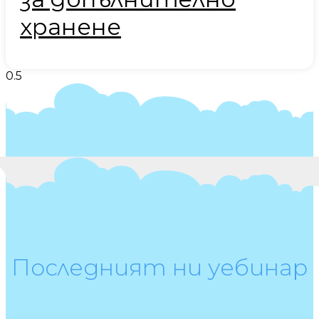
хранене
Последният ни уебинар