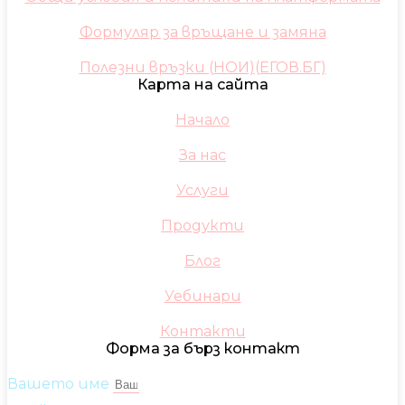
Формуляр за връщане и замяна
Полезни връзки (НОИ)(ЕГОВ.БГ)
Карта на сайта
Начало
За нас
Услуги
Продукти
Блог
Уебинари
Контакти
Форма за бърз контакт
Вашето име