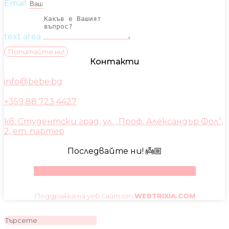
Email
text area
Попитайте ни!
Контакти
info@bebe.bg
+359 88 723 4427
кв. Студентски град, ул. „Проф. Александър Фол“,
2, ет. партер
Последвайте ни! 👼🏼
Facebook
Instagram
Youtube
Pinterest
Поддръжка на уеб сайт от
WEBTRIXIA.COM