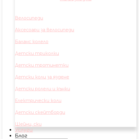
Велосипеди
Аксесоари за велосипеди
Баланс колело
Детски триколки
Детски тротинетки
Детски коли за яздене
Детски ролели и кънки
Електрически коли
Детски скейтборди
Шейни, ски
Услуги
Блог