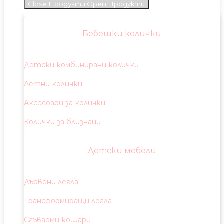
Close Продукти
Open Продукти
Бебешки колички
Детски комбинирани колички
Летни колички
Аксесоари за колички
Колички за близнаци
Детски мебели
Дървени легла
Трансформиращи легла
Сгъваеми кошари