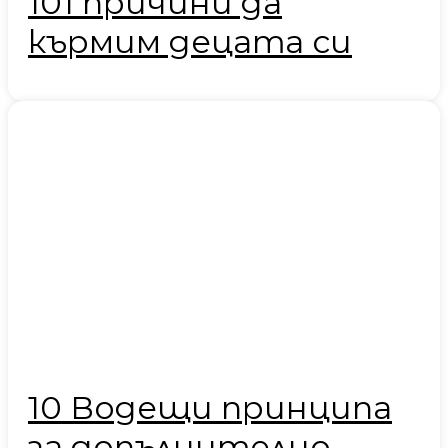
101 причини да
кърмим децата си
10 Водещи принципа
за допълнително