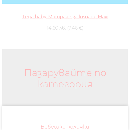
Tega baby-Матраче за къпане Maxi
14,60 лв. (7.46 €)
Бебешки колички и дрехи
Пазарувайте по
категория
Бебешки колички