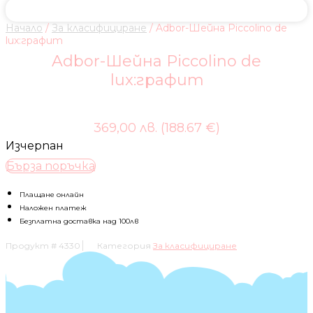
Начало
/
За класифициране
/ Adbor-Шейна Piccolino de
lux:графит
Adbor-Шейна Piccolino de
lux:графит
369,00 лв. (188.67 €)
Изчерпан
Бърза поръчка
Плащане онлайн
Наложен платеж
Безплатна доставка над 100лв
Продукт #
4330
Категория
За класифициране