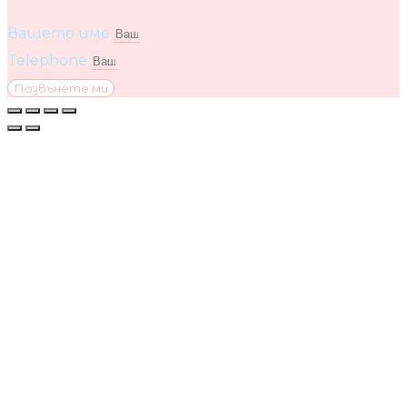
Вашето име
Telephone
Позвънете ми