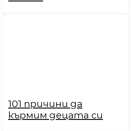
101 причини да
кърмим децата си