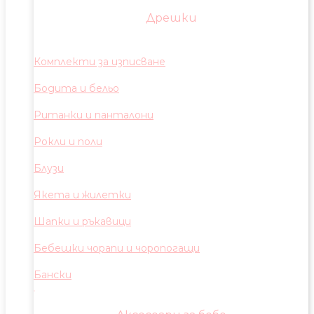
Дрешки
Комплекти за изписване
Бодита и бельо
Ританки и панталони
Рокли и поли
Блузи
Якета и жилетки
Шапки и ръкавици
Бебешки чорапи и чоропогащи
Бански