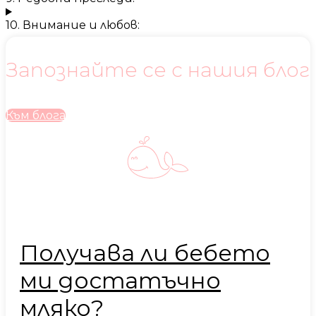
10. Внимание и любов:
Запознайте се с нашия блог
Към блога
Получава ли бебето
ми достатъчно
мляко?