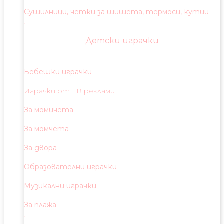
Сушилници, четки за шишета, термоси, кутии
Детски играчки
Бебешки играчки
Играчки от ТВ реклами
За момичета
За момчета
За двора
Образователни играчки
Музикални играчки
За плажа