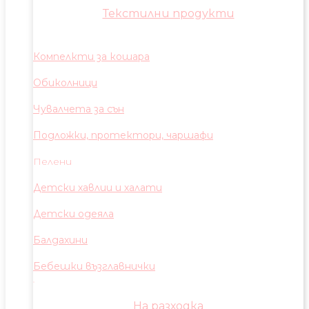
Текстилни продукти
Компелкти за кошара
Обиколници
Чувалчета за сън
Подложки, протектори, чаршафи
Пелени
Детски хавлии и халати
Детски одеяла
Балдахини
Бебешки възглавнички
На разходка