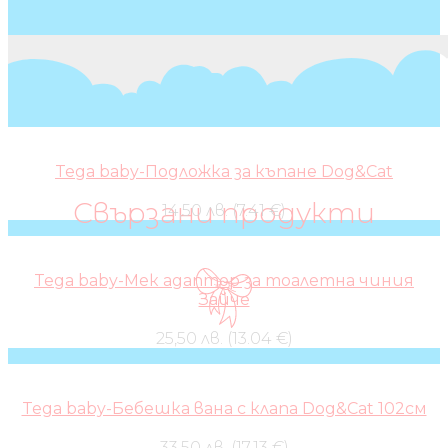
Tega baby-Подложка за къпане Dog&Cat
Свързани продукти
14,50 лв. (7.41 €)
Tega baby-Мек адаптор за тоалетна чиния
Зайче
25,50 лв. (13.04 €)
Tega baby-Бебешка вана с клапа Dog&Cat 102см
33,50 лв. (17.13 €)