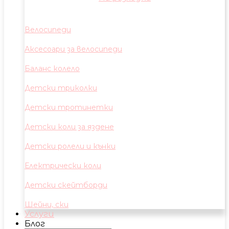
Велосипеди
Аксесоари за велосипеди
Баланс колело
Детски триколки
Детски тротинетки
Детски коли за яздене
Детски ролели и кънки
Електрически коли
Детски скейтборди
Шейни, ски
Услуги
Блог