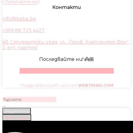
Попитайте ни!
Контакти
info@bebe.bg
+359 88 723 4427
кв. Студентски град, ул. „Проф. Александър Фол“,
2, ет. партер
Последвайте ни! 👼🏼
Facebook
Instagram
Youtube
Pinterest
Поддръжка на уеб сайт от
WEBTRIXIA.COM
резултата
Виж всички