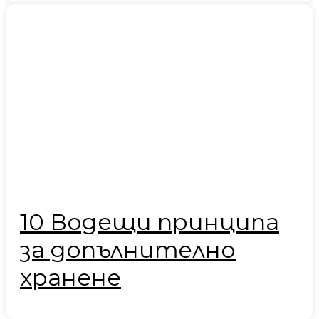
10 Водещи принципа
за допълнително
хранене