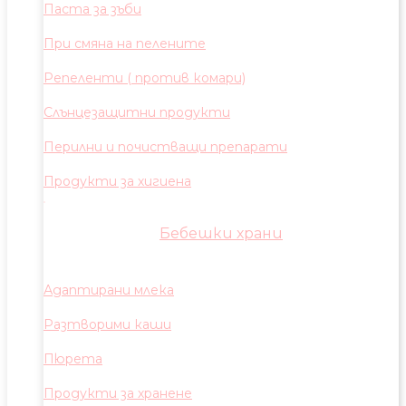
Паста за зъби
При смяна на пелените
Репеленти ( против комари)
Слънцезащитни продукти
Перилни и почистващи препарати
Продукти за хигиена
Бебешки храни
Адаптирани млека
Разтворими каши
Пюрета
Продукти за хранене