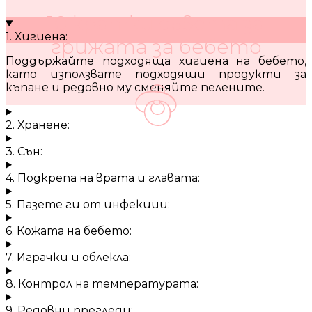
10 кратки съвета за
1. Хигиена:
грижата за бебето
Поддържайте подходяща хигиена на бебето,
като използвате подходящи продукти за
къпане и редовно му сменяйте пелените.
2. Хранене:
3. Сън:
4. Подкрепа на врата и главата:
5. Пазете ги от инфекции:
6. Кожата на бебето:
7. Играчки и облекла:
8. Контрол на температурата:
9. Редовни прегледи: