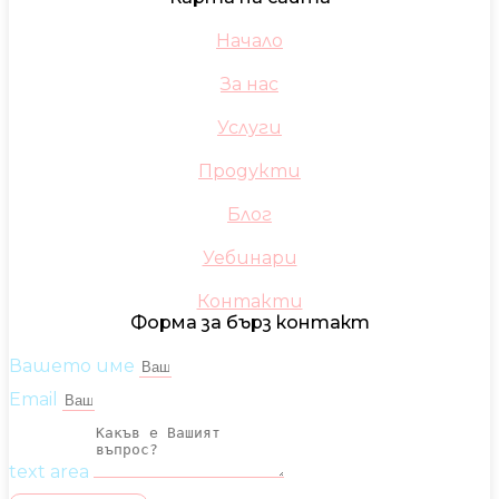
Начало
За нас
Услуги
Продукти
Блог
Уебинари
Контакти
Форма за бърз контакт
Вашето име
Email
text area