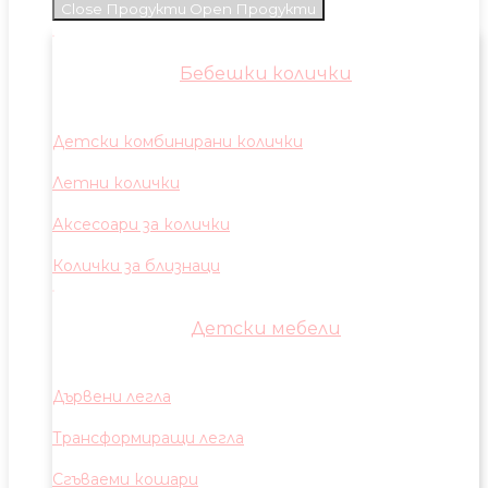
Close Продукти
Open Продукти
Бебешки колички
Детски комбинирани колички
Летни колички
Аксесоари за колички
Колички за близнаци
Детски мебели
Дървени легла
Трансформиращи легла
Сгъваеми кошари