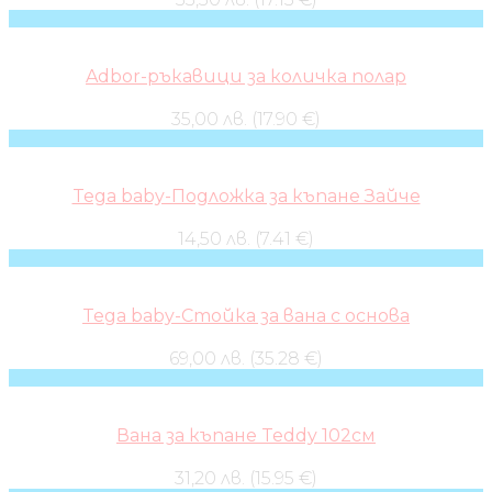
Adbor-ръкавици за количка полар
35,00 лв. (17.90 €)
Tega baby-Подложка за къпане Зайче
14,50 лв. (7.41 €)
Tega baby-Стойка за вана с основа
69,00 лв. (35.28 €)
Вана за къпане Teddy 102см
31,20 лв. (15.95 €)