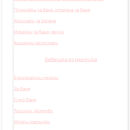
Подложки за вана, стъпала за баня
Акесоари за къпане
Играчки за баня, други
Хигиенни аксесоари
Бебешка козметика
Еднократни пелени
За баня
След баня
Лосиони, кремове
Мокри кърпички