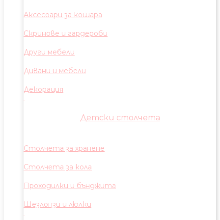
Аксесоари за кошара
Скринове и гардероби
Други мебели
Дивани и мебели
Декорация
Детски столчета
Столчета за хранене
Столчета за кола
Проходилки и бънджита
Шезлонзи и люлки