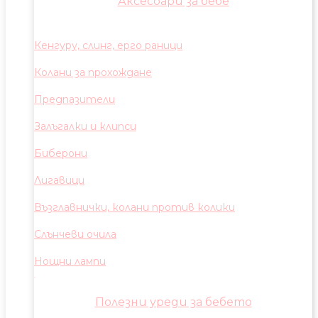
Аксесоари за бебе
Кенгуру, слинг, ерго раници
Колани за прохождане
Предпазители
Залъгалки и клипси
Биберони
Лигавици
Възглавнички, колани против колики
Слънчеви очила
Нощни лампи
Полезни уреди за бебето